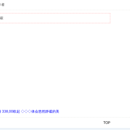
作者
屏蔽
338,00欧起 ◇◇◇体会悠然静谧的美
TOP