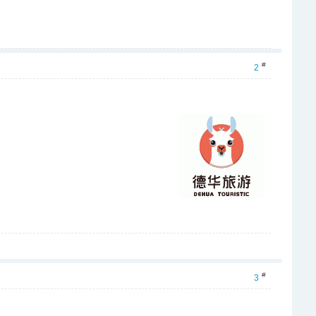
#
2
#
3