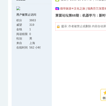
德华旅游✳文化之旅 | 瑞典芬兰深度
用户被禁止访问
莱茵论坛第68期：机器学习：新
积分
3663
威望
319
提示:
作者被禁止或删除 内容自动
金钱
1
阅读权限
0
性别
男
来自
上海
在线时间
562 小时
收