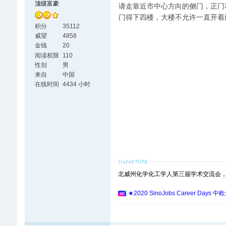
顶级富豪
请走靠近市中心方向的侧门，正门
门得下四楼，大楼不允许一直开着
积分
35112
威望
4858
金钱
20
阅读权限
110
性别
男
来自
中国
在线时间
4434 小时
北威州化学化工学人第三届学术交流会，朗盛(
★2020 SinoJobs Career