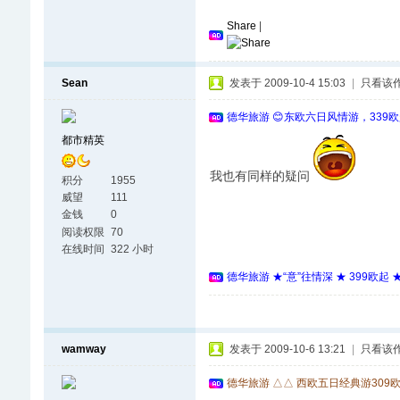
Share
|
Sean
发表于 2009-10-4 15:03
|
只看该
德华旅游 😊东欧六日风情游，339
都市精英
我也有同样的疑问
积分
1955
威望
111
金钱
0
阅读权限
70
在线时间
322 小时
德华旅游 ★“意”往情深 ★ 399欧起
wamway
发表于 2009-10-6 13:21
|
只看该
德华旅游 △△ 西欧五日经典游309