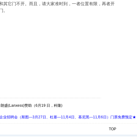
和其它门不开。而且，请大家准时到，一者位置有限，再者开
门。
Lanxess)赞助（6月19 日，科隆)
 Days 中欧企业招聘会（斯图—3月27日、杜塞—11月4日、慕尼黑—11月6日）门票免费预定★
TOP