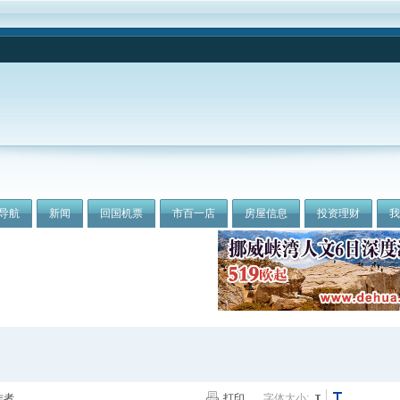
导航
新闻
回国机票
市百一店
房屋信息
投资理财
作者
打印
字体大小: