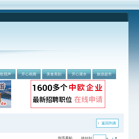
我歌我声
开心画廊
美食美刻
开心灌水
旅游超市
返回列表
倒序看帖
跳转到
»
#