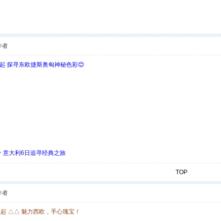
作者
欧起 探寻东欧捷斯奥匈神秘色彩😊
 ★ 意大利6日追寻经典之旅
TOP
作者
欧起 △△ 魅力西欧，手心瑰宝！