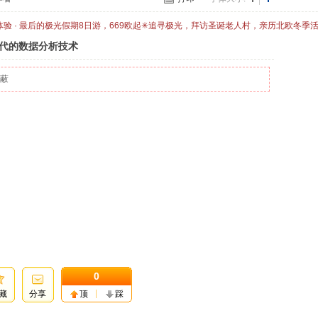
体验 · 最后的极光假期8日游，669欧起✳追寻极光，拜访圣诞老人村，亲历北欧冬季
时代的数据分析技术
屏蔽
0
藏
分享
顶
踩