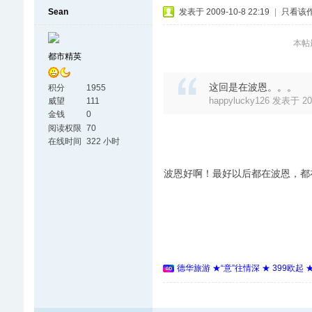
Sean
发表于 2009-10-8 22:19
|
只看该
本帖最
都市精英
这回是在波恩。。。
积分
1955
happylucky126 发表于 200
威望
111
金钱
0
阅读权限
70
在线时间
322 小时
波恩好啊！最好以后都在波恩，
德华旅游 ★“意”往情深 ★ 399欧起