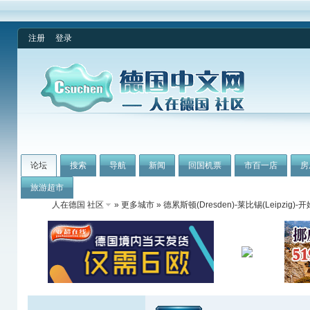
注册
登录
论坛
搜索
导航
新闻
回国机票
市百一店
房
旅游超市
人在德国 社区
»
更多城市
»
德累斯顿(Dresden)-莱比锡(Leipzig)-开