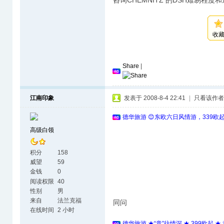
咨询CHEMNITZ 的DSH难易程
收
Share
|
江南印象
发表于 2008-8-4 22:41
|
只看该作者
德华旅游 😊东欧六日风情游，339欧
高级白领
积分
158
威望
59
金钱
0
阅读权限
40
性别
男
来自
法兰克福
同问
在线时间
2 小时
德华旅游 ★“意”往情深 ★ 399欧起 