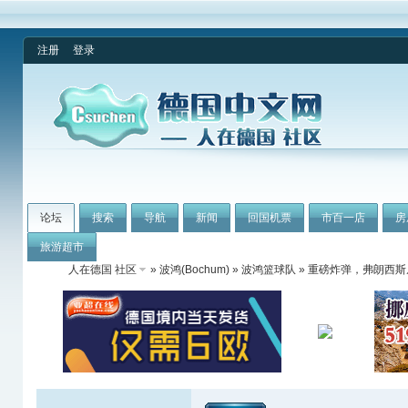
注册
登录
论坛
搜索
导航
新闻
回国机票
市百一店
房
旅游超市
人在德国 社区
»
波鸿(Bochum)
»
波鸿篮球队
» 重磅炸弹，弗朗西