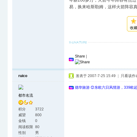
年薪200多万，火箭今年阵容有点
易，换来哈斯勒姆，这样火箭阵容
收
Share
|
ruico
发表于 2007-7-25 15:49
|
只看该作
德华旅游 😊东欧六日风情游，339欧
都市名流
积分
3722
威望
800
金钱
0
阅读权限
80
性别
男