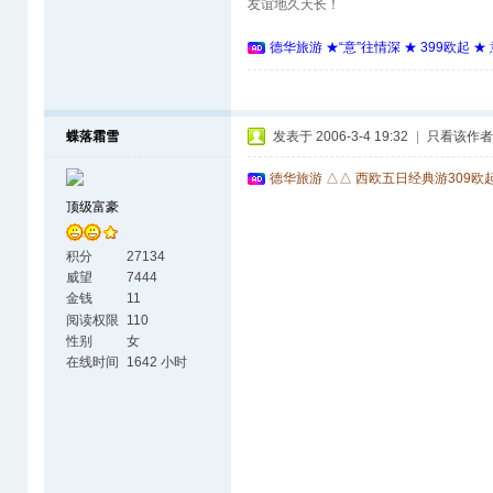
友谊地久天长！
德华旅游 ★“意”往情深 ★ 399欧起 
蝶落霜雪
发表于 2006-3-4 19:32
|
只看该作者
德华旅游 △△ 西欧五日经典游309欧
顶级富豪
积分
27134
威望
7444
金钱
11
阅读权限
110
性别
女
在线时间
1642 小时