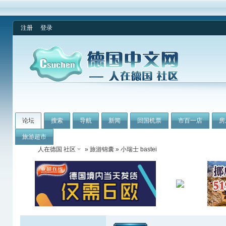
注册
登录
论坛
搜索
导航
新闻
回国机票
市百一店
房
旅游超市
人在德国 社区
»
旅游锦囊
» 小瑞士 bastei