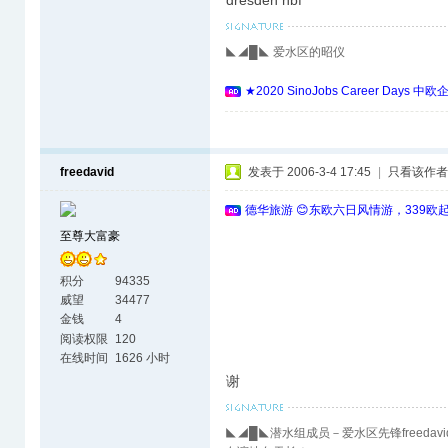
dresden hbf
◣◢█◣ 爱水区的昭仪
★2020 SinoJobs Career 
freedavid
发表于 2006-3-4 17:45
|
只看该作者
德华旅游 😊东欧六日风情游，339欧
至尊大富豪
积分
94335
威望
34477
金钱
4
阅读权限
120
在线时间
1626 小时
谢
◣◢█◣潜水组成员－爱水区先锋freedavi