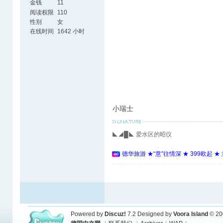
金钱
11
阅读权限
110
性别
女
在线时间
1642 小时
小瑞士
◣◢█◣ 爱水区的昭仪
德华旅游 ★“意”往情深 ★ 399欧起 
Powered by
Discuz!
7.2
Designed by
Voora Island
© 20