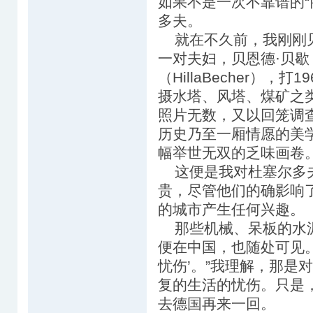
如果不是一次不靠谱的“
多夫。
就在不久前，我刚刚见
一对夫妇，贝恩德·贝歇（B
（HillaBecher）
摄水塔、风塔、煤矿之
照片无数，又以回笼调
历史乃至一厢情愿的美
幅举世无双的乏味画卷
这便是我对杜塞尔多夫
贵，尽管他们的确影响
的城市产生任何兴趣。
那些机械、呆板的水泥
便在中国，也随处可见。
忧伤’。”我理解，那是
复的生活的忧伤。只是
去德国再来一回。