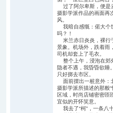
过了阿尔卑斯，便是云
摄影学派作品的画面再
风。
我暗自感慨：偌大个世
吗？！
米兰赤日炎炎，裸行于
景象。机场外，跌着雨
司机却套上了毛衣。
整个上午，浸泡在郊外
隐者不遇，我昏昏欲睡
只好掷去市区。
面前摆出一桩意外：北
摄影学派所描述的那般“
区域，时尚店铺密密匝
宜似的开怀笑意。
我去了“柯”，一条八