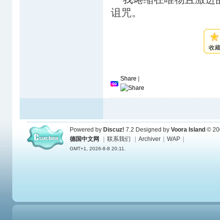
诅咒。
收
Share
|
Powered by
Discuz!
7.2
Designed by
Voora Island
© 20
德国中文网
|
联系我们
|
Archiver
|
WAP
|
GMT+1, 2026-8-8 20:11.