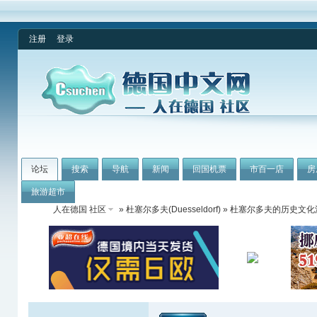
注册
登录
论坛
搜索
导航
新闻
回国机票
市百一店
房
旅游超市
人在德国 社区
»
杜塞尔多夫(Duesseldorf)
» 杜塞尔多夫的历史文