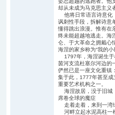
姿态超越的逃跑者。他
却从未成为马克思主义
他将日常语言诗意化，
讽刺性手段，拆解诗意单
懂得跳出浪漫。惟有在
终未能超越地逃走。海
仑、于大革命之拥戴心
海涅的家乡称为“我的小
1797年，海涅诞生
茵河支流杜塞尔河边的
俨然已是一座文化重镇
集于此，1777年甚至
重要艺术机构之一。
海涅故居，没于旧城，
席卷全球的魔症
走着走着，来到一湾绿
河畔立起水泥高柱一根