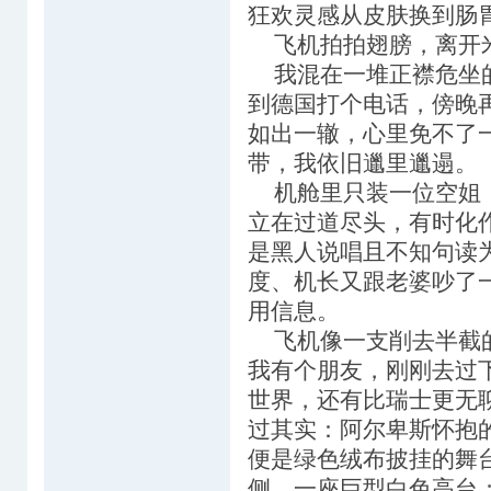
狂欢灵感从皮肤换到肠
飞机拍拍翅膀，离开米
我混在一堆正襟危坐的
到德国打个电话，傍晚
如出一辙，心里免不了
带，我依旧邋里邋遢。
机舱里只装一位空姐，
立在过道尽头，有时化
是黑人说唱且不知句读
度、机长又跟老婆吵了
用信息。
飞机像一支削去半截的
我有个朋友，刚刚去过
世界，还有比瑞士更无
过其实：阿尔卑斯怀抱
便是绿色绒布披挂的舞
侧，一座巨型白色高台