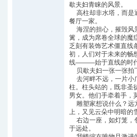
歇夫妇青睐的风景。
高柱却非水塔，而是通
餐厅一家。
海涅的担心，摧毁风景
篱，成为席卷全球的魔
乏刻有装饰艺术僵直线
初，人们对于未来的畅
线———始于直线的时
贝歇夫妇一张一张拍下
去河畔不远，一片小广
柱。柱头站的，既非圣
男女。他们手牵着手，
雕塑家想说什么？远方
上，又见云朵中明暗的
右边一座，如灯笼，包
于远处。
我蜷缩在唯物且激进的