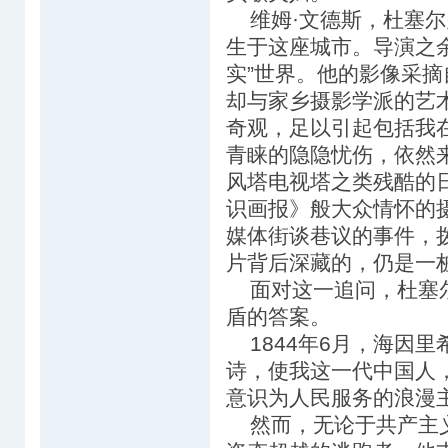
维姆·文德斯，杜塞尔多
生于这座城市。导演之
实”世界。他的影像采
却与家乡摄影学派的艺
奇观，足以引起包括我
青睐的隐隐忧伤，依然
风塔电视塔之类残酷的日
识画报》般大众情怀的
媒体街谈巷议的事件，
片背后深藏的，仍是一
面对这一追问，杜塞尔
盾的答案。
1844年6月，海因里
诗，使我这一代中国人
意识为人民服务的浪漫
然而，无论于共产主义