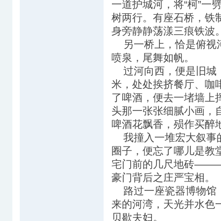
一道护城河，将“柯”一
树两行。有座石桥，铁
身旁静静荡漾三痕铁波
另一桥上，恰是俯视河
喷泉，尾舞如帆。
过河向西，便是旧城，
米，处处挨挤餐厅、咖
了啤酒，便去一堵墙上
头那一张张细腻小画，
啤酒花飘香，殒作买醉
我撞入一堆宏大叙事的
圈子，便忘了哪儿是教
宅门前的几尺地砖——
豪门背后之庄严宝相。
路过一座瓷器博物馆，
来的河湾，天光并水色
贝歇夫妇。