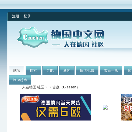
注册
登录
论坛
搜索
导航
新闻
回国机票
市百一店
房
旅游超市
人在德国 社区
» 吉森（Giessen）