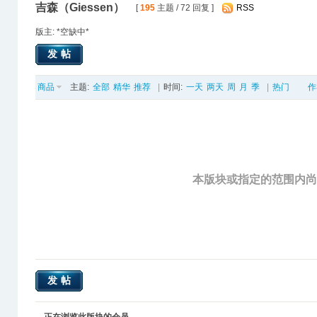
吉森（Giessen）
[
195
主题 / 72 回复 ]
RSS
版主: *空缺中*
发帖
商品
主题:
全部
精华
推荐
|
时间:
一天
两天
周
月
季
|
热门
作
本版块或指定的范围内
发帖