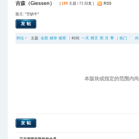
吉森（Giessen）
[
195
主题 / 72 回复 ]
RSS
版主: *空缺中*
发帖
辩论
主题:
全部
精华
推荐
|
时间:
一天
两天
周
月
季
|
热门
作
本版块或指定的范围内
发帖