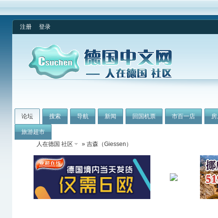
注册
登录
论坛
搜索
导航
新闻
回国机票
市百一店
房
旅游超市
人在德国 社区
» 吉森（Giessen）