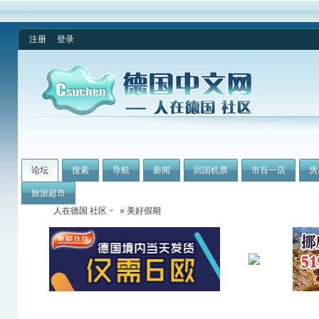
注册
登录
论坛
搜索
导航
新闻
回国机票
市百一店
房
旅游超市
人在德国 社区
» 美好假期