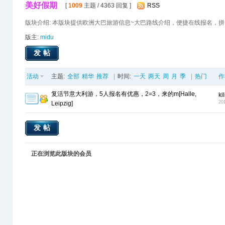
美好假期
[
1009
主题 / 4363 回复 ]
RSS
版块介绍: 本版块提供欧洲大巴旅游信息~大巴路线介绍，便捷在线报名，
版主:
midu
发帖
活动
主题:
全部
精华
推荐
|
时间:
一天
两天
周
月
季
|
热门
作
复活节意大利游，5人报名有优惠，2=3，来的m[Halle,
ki
20
Leipzig]
发帖
正在浏览此版块的会员