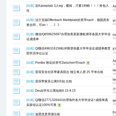
[
出租
]
近Kaiseplatz 3人wg，暖租，只要199欧！！！拎包入
Aa
20
住
[
出租
]
法兰克福Offenbach Marktplatz好房寻nach，德国房东
yz
20
签合同，可an！
...
2
3
[
出租
]
微信/Q659625697办理加美英新澳欧洲等各国大学毕业
ro
20
证成绩单
[
出租
]
Q/微信496316158杜伊斯堡埃森大学毕业证成绩单教育
8
20
部学历学位认证
A
[
出租
]
Ponttor 附近好房可Zwischen可nach
20
la
[
出租
]
亚琛安全社区带家具阳台 独立单人房 25 平米出租
20
la
[
出租
]
亚琛带家具公寓9月始 出租
20
小
[
出租
]
Deutz学生公寓短租6.15-9.15
20
[
出租
]
Q/微信2771326443办理海外各大学毕业证+成绩单真
q
20
实留信认证100%可查
Em
[
出租
]
波恩优质房源出租