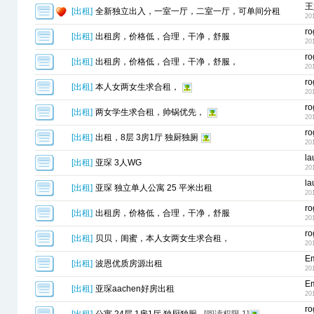
王
[
出租
]
全新独立出入，一室一厅，二室一厅，可单间分租
20
ro
[
出租
]
出租房，价格低，合理，干净，舒服
20
ro
[
出租
]
出租房，价格低，合理，干净，舒服，
20
ro
[
出租
]
本人女两女生求合租，
20
ro
[
出租
]
两女学生求合租，帅锅优先，
20
ro
[
出租
]
出租，8层 3房1厅 独厨独厕
20
la
[
出租
]
亚琛 3人WG
20
la
[
出租
]
亚琛 独立单人公寓 25 平米出租
20
ro
[
出租
]
出租房，价格低，合理，干净，舒服
20
ro
[
出租
]
贝贝，闺蜜，本人女两女生求合租，
20
Em
[
出租
]
波恩优质房源出租
20
Em
[
出租
]
亚琛aachen好房出租
20
ro