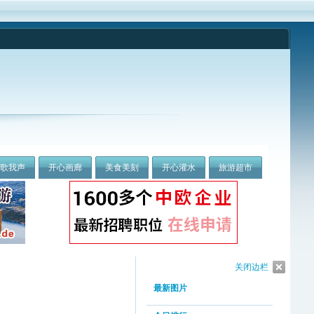
我歌我声
开心画廊
美食美刻
开心灌水
旅游超市
关闭边栏
最新图片