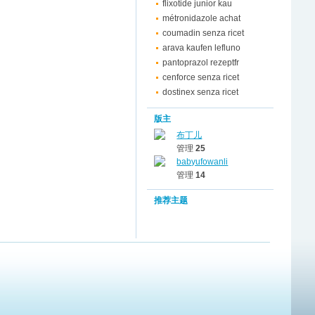
flixotide junior kau
métronidazole achat
coumadin senza ricet
arava kaufen lefluno
pantoprazol rezeptfr
cenforce senza ricet
dostinex senza ricet
版主
布丁儿
管理
25
babyufowanli
管理
14
推荐主题