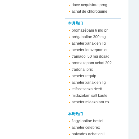
dove acquistare prog
achat de chloroquine
本月热门
bromazépam 6 mg pri
prégabaline 300 mg
acheter xanax en lig
acheter lorazepam en
tramadol 50 mg dosag
bromazepam achat 202
tradonal prix
acheter requip
acheter xanax en lig
telfast senza ricett
midazolam saft kaufe
acheter midazolam co
本周热门
flagyl online bestel
acheter celebrex
nolvadex achat en li