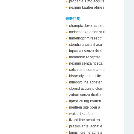
propecia 1 mg acquis
nexium kaufen ohne r
最新回复
champix dove acquist
mebendazolo senza ri
trimethoprim rezeptf
stendra avanafil acq
topamax senza ricett
melatonin rezeptfrei
nexium senza ricetta
colchicine commander
bisacodyl achat site
minocycline acheter
clomid acquisto clom
zofran senza ricetta
lipitor 20 mg kaufen
meilleur site pour a
waklert kaufen
tizanidine achat en
praziquantel achat e
lamisil creme achete