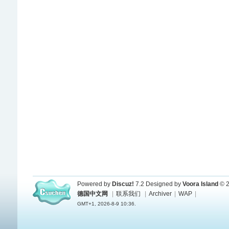
Powered by
Discuz!
7.2
Designed by
Voora Island
© 2
德国中文网
|
联系我们
|
Archiver
|
WAP
|
GMT+1, 2026-8-9 10:36.