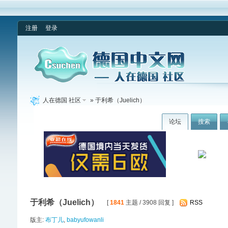
注册
登录
人在德国 社区
» 于利希（Juelich）
论坛
搜索
于利希（Juelich）
[
1841
主题 / 3908 回复 ]
RSS
版主:
布丁儿
,
babyufowanli