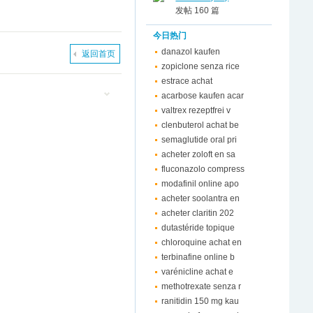
发帖 160 篇
今日热门
danazol kaufen
返回首页
zopiclone senza rice
estrace achat
acarbose kaufen acar
valtrex rezeptfrei v
clenbuterol achat be
semaglutide oral pri
acheter zoloft en sa
fluconazolo compress
modafinil online apo
acheter soolantra en
acheter claritin 202
dutastéride topique
chloroquine achat en
terbinafine online b
varénicline achat e
methotrexate senza r
ranitidin 150 mg kau