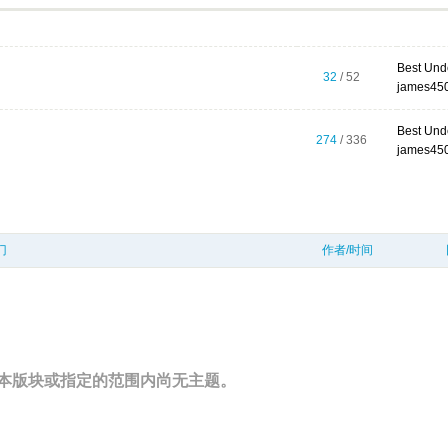
Best Unde
32
/ 52
james45
Best Unde
274
/ 336
james45
门
作者/时间
本版块或指定的范围内尚无主题。