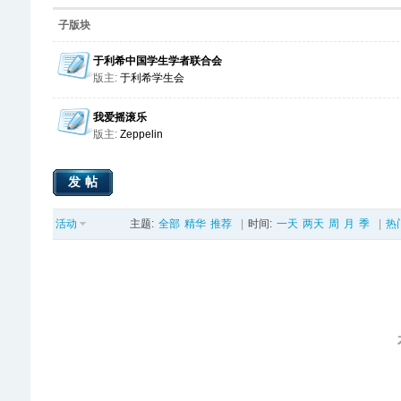
子版块
于利希中国学生学者联合会
版主:
于利希学生会
我爱摇滚乐
版主:
Zeppelin
发帖
活动
主题:
全部
精华
推荐
|
时间:
一天
两天
周
月
季
|
热