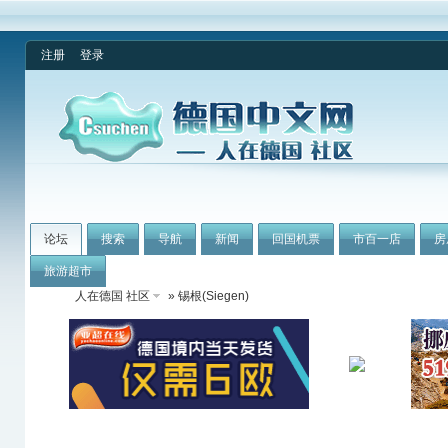
注册
登录
论坛
搜索
导航
新闻
回国机票
市百一店
房
旅游超市
人在德国 社区
» 锡根(Siegen)