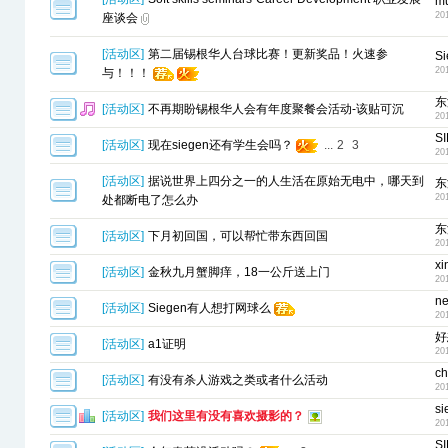
m
20
座谈会
[
活动区
]
第二届锡根华人台球比赛！更新奖品！火速参
S
20
与！！！
东
[
活动区
]
不再期盼锡根华人会有年度聚餐会活动-该贴可沉
20
S
[
活动区
]
现在siegen还有学生会吗？
...
2
3
20
[
活动区
]
据说世界上四分之一的人生活在原始无电中，哪天到
东
20
处都断电了怎么办
东
[
活动区
]
下月初回国，可以帮忙带东西回国
20
x
[
活动区
]
金秋九月蟹脚痒，18一公斤送上门
20
ne
[
活动区
]
Siegen有人想打网球么
20
好
[
活动区
]
a1证明
20
ch
[
活动区
]
有没有杀人游戏之类或者什么活动
20
s
[
活动区
]
我们这里有没有喜欢摄影的？
20
S