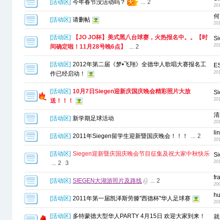
[
活动区
]
今年春节没活动吗？
...
2
20
何
[
活动区
]
请删帖
20
[
活动区
]
【JO JO杯】美式黑八台球赛，火热报名中。。【时
S
20
间确定啦！11月28号晚6点】
...
2
[
活动区
]
2012年第二届《梦•飞翔》全德华人歌唱大赛报名工
E
20
作已经启动！
[
活动区
]
10月7日Siegen迎新庆国庆晚会精彩照片大放
S
20
送！！！
清
[
活动区
]
新学期足球活动
20
li
[
活动区
]
2011年Siegen留学生迎新暨国庆晚会！！！
...
2
20
[
活动区
]
Siegen迎新暨庆国庆晚会节目征集及祝大家中秋快乐
S
201
...
2
3
fr
[
活动区
]
SIEGEN大湖游照片及路线
...
2
20
hu
[
活动区
]
2011年第一届凯泽斯劳滕''西德杯''华人足球赛
20
[
活动区
]
多特蒙德大型华人PARTY 4月15日 欢迎大家到来！
就