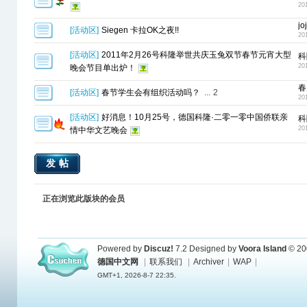
201
jo
[
活动区
]
Siegen 卡拉OK之夜!!
20
[
活动区
]
2011年2月26号科隆举世共庆玉兔双节春节元宵大型
科
20
晚会节目单出炉！
春
[
活动区
]
春节学生会有组织活动吗？
...
2
20
[
活动区
]
好消息！10月25号，德国科隆·二零一零中国侨联亲
科
20
情中华文艺晚会
发帖
正在浏览此版块的会员
Powered by
Discuz!
7.2
Designed by
Voora Island
© 20
德国中文网
|
联系我们
|
Archiver
|
WAP
|
GMT+1, 2026-8-7 22:35.