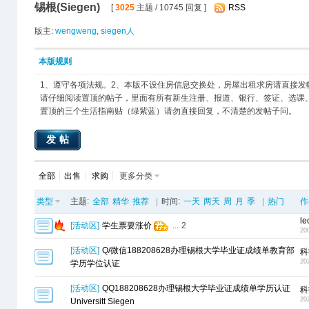
锡根(Siegen)
[
3025
主题 / 10745 回复 ]
RSS
版主:
wengweng
,
siegen人
本版规则
1、遵守各项法规。2、本版不设住房信息交换处，房屋出租求房请直接发
请仔细阅读置顶的帖子，里面有所有新生注册、报道、银行、签证、选课
置顶的三个生活指南贴（绿紫蓝）请勿直接回复，不清楚的发帖子问。
发帖
全部
出售
求购
更多分类
类型
主题:
全部
精华
推荐
|
时间:
一天
两天
周
月
季
|
热门
作
le
[
活动区
]
学生票要涨价
...
2
20
[
活动区
]
Q/微信188208628办理锡根大学毕业证成绩单教育部
科
20
学历学位认证
[
活动区
]
QQ188208628办理锡根大学毕业证成绩单学历认证
科
20
Universitt Siegen