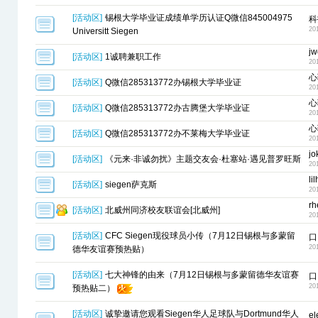
[
活动区
]
锡根大学毕业证成绩单学历认证Q微信845004975
科
20
Universitt Siegen
jw
[
活动区
]
1诚聘兼职工作
20
心
[
活动区
]
Q微信285313772办锡根大学毕业证
20
心
[
活动区
]
Q微信285313772办古腾堡大学毕业证
20
心
[
活动区
]
Q微信285313772办不莱梅大学毕业证
20
jo
[
活动区
]
《元来·非诚勿扰》主题交友会·杜塞站·遇见普罗旺斯
20
li
[
活动区
]
siegen萨克斯
20
rh
[
活动区
]
北威州同济校友联谊会[北威州]
20
[
活动区
]
CFC Siegen现役球员小传（7月12日锡根与多蒙留
口
20
德华友谊赛预热贴）
[
活动区
]
七大神锋的由来（7月12日锡根与多蒙留德华友谊赛
口
20
预热贴二）
[
活动区
]
诚挚邀请您观看Siegen华人足球队与Dortmund华人
el