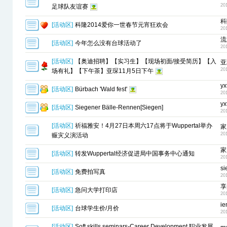
20
足球队友谊赛
科
[
活动区
]
科隆2014爱你一世春节元宵狂欢会
20
流
[
活动区
]
今年怎么没有台球活动了
20
[
活动区
]
【奥迪招聘】【实习生】【现场初面/接受简历】【入
亚
20
场有礼】【下午茶】亚琛11月5日下午
yx
[
活动区
]
Bürbach 'Wald fest'
20
yx
[
活动区
]
Siegener Bälle-Rennen[Siegen]
20
[
活动区
]
祈福雅安！4月27日本周六17点将于Wuppertal举办
家
20
赈灾义演活动
家
[
活动区
]
转发Wuppertal经济促进局中国事务中心通知
20
s
[
活动区
]
免费拍写真
20
享
[
活动区
]
急问大学打印店
20
i
[
活动区
]
台球学生价/月价
20
[
活动区
]
Soft skills seminars-Career Development 职业发展