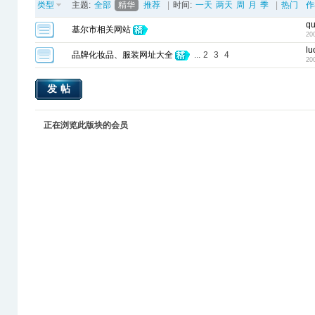
类型
主题:
全部
精华
推荐
|
时间:
一天
两天
周
月
季
|
热门
作
qu
基尔市相关网站
20
lu
品牌化妆品、服装网址大全
...
2
3
4
20
发帖
正在浏览此版块的会员