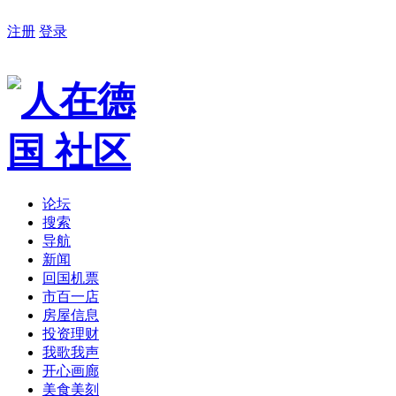
注册
登录
论坛
搜索
导航
新闻
回国机票
市百一店
房屋信息
投资理财
我歌我声
开心画廊
美食美刻