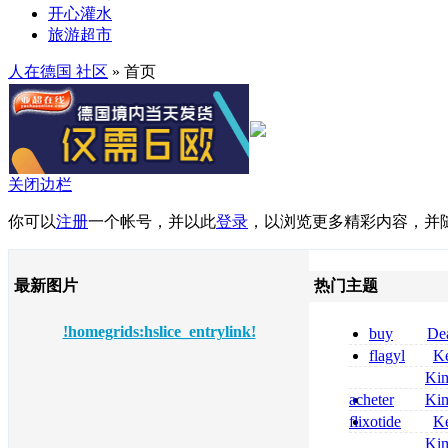
开心灌水
旅游超市
人在德国 社区
» 首页
关闭边栏
你可以
注册
一个帐号，并以此
登录
，以浏览更多精彩内容，并
最新图片
热门主题
!homegrids:hslice_entrylink!
buy
De
pregabalin 300 
flagyl
Ke
pregabalin 300 
online bestellen
Ki
bestellen
nolvadex achat 
acheter
Ki
nolvadex achet
celebrex
flixotide
Ke
junior kaufen fl
Ki