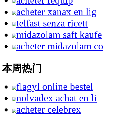
acheter requip
acheter xanax en lig
telfast senza ricett
midazolam saft kaufe
acheter midazolam co
本周热门
flagyl online bestel
nolvadex achat en li
acheter celebrex