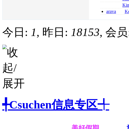
kaufen
métronidazole a
Ki
2026
coumadin senza 
arava
Ke
kaufen lefluno
kaufen
今日:
1
, 昨日:
18153
, 会员
╃Csuchen信息专区╃
美好假期