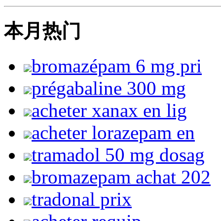
本月热门
bromazépam 6 mg pri
prégabaline 300 mg
acheter xanax en lig
acheter lorazepam en
tramadol 50 mg dosag
bromazepam achat 202
tradonal prix