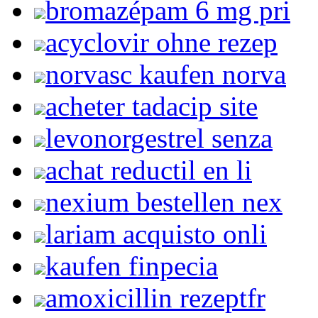
bromazépam 6 mg pri
acyclovir ohne rezep
norvasc kaufen norva
acheter tadacip site
levonorgestrel senza
achat reductil en li
nexium bestellen nex
lariam acquisto onli
kaufen finpecia
amoxicillin rezeptfr