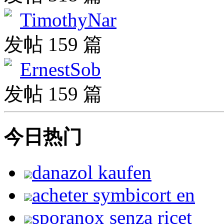
TimothyNar
发帖 159 篇
ErnestSob
发帖 159 篇
今日热门
danazol kaufen
acheter symbicort en
sporanox senza ricet