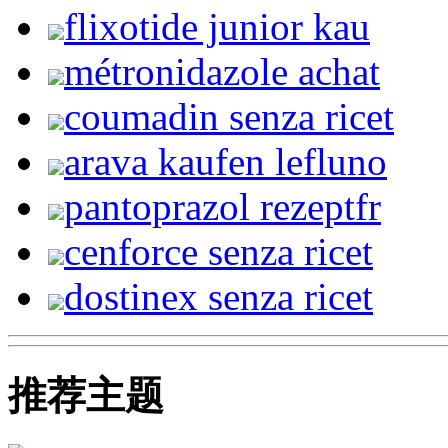
flixotide junior kau
métronidazole achat
coumadin senza ricet
arava kaufen lefluno
pantoprazol rezeptfr
cenforce senza ricet
dostinex senza ricet
推荐主题