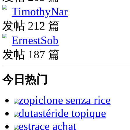
TimothyNar
发帖 212 篇
ErnestSob
发帖 187 篇
今日热门
zopiclone senza rice
dutastéride topique
estrace achat