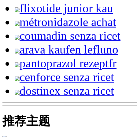
flixotide junior kau
métronidazole achat
coumadin senza ricet
arava kaufen lefluno
pantoprazol rezeptfr
cenforce senza ricet
dostinex senza ricet
推荐主题