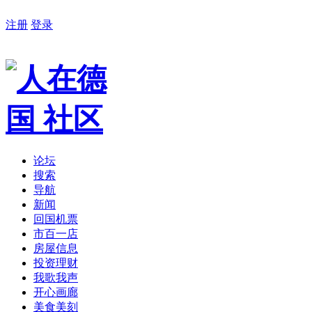
注册
登录
论坛
搜索
导航
新闻
回国机票
市百一店
房屋信息
投资理财
我歌我声
开心画廊
美食美刻