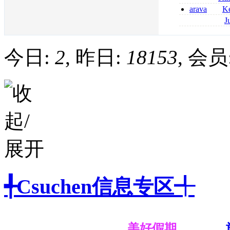
2026
coumadin senza 
arava
Ke
kaufen lefluno
J
kaufen
pantoprazol rez
frankreich pant
今日:
2
, 昨日:
18153
, 会员
╃Csuchen信息专区╃
美好假期