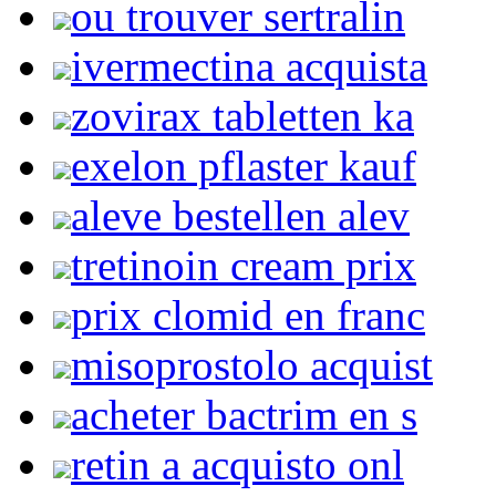
ou trouver sertralin
ivermectina acquista
zovirax tabletten ka
exelon pflaster kauf
aleve bestellen alev
tretinoin cream prix
prix clomid en franc
misoprostolo acquist
acheter bactrim en s
retin a acquisto onl