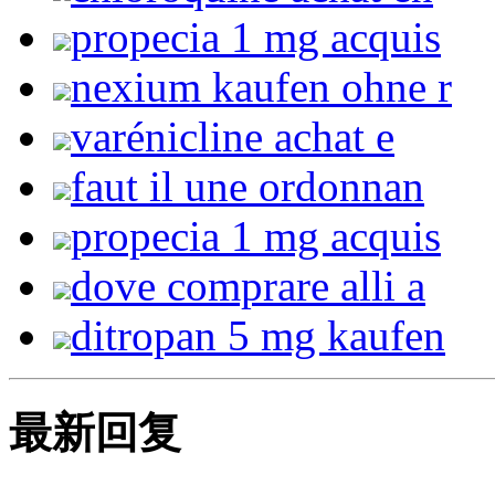
propecia 1 mg acquis
nexium kaufen ohne r
varénicline achat e
faut il une ordonnan
propecia 1 mg acquis
dove comprare alli a
ditropan 5 mg kaufen
最新回复