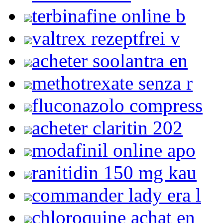
terbinafine online b
valtrex rezeptfrei v
acheter soolantra en
methotrexate senza r
fluconazolo compress
acheter claritin 202
modafinil online apo
ranitidin 150 mg kau
commander lady era l
chloroquine achat en