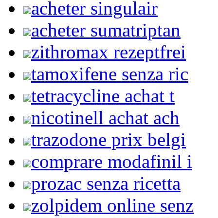
acheter singulair
acheter sumatriptan
zithromax rezeptfrei
tamoxifene senza ric
tetracycline achat t
nicotinell achat ach
trazodone prix belgi
comprare modafinil i
prozac senza ricetta
zolpidem online senz