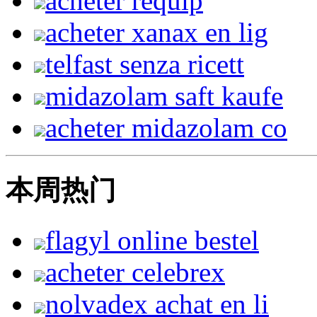
acheter requip
acheter xanax en lig
telfast senza ricett
midazolam saft kaufe
acheter midazolam co
本周热门
flagyl online bestel
acheter celebrex
nolvadex achat en li