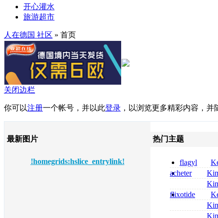
开心灌水
旅游超市
人在德国 社区
» 首页
关闭边栏
你可以
注册
一个帐号，并以此
登录
，以浏览更多精彩内容，并
最新图片
热门主题
!homegrids:hslice_entrylink!
flagyl
Ke
online bestellen
acheter
Ki
bestellen
celebrex
Ki
nolvadex achat 
flixotide
Ke
nolvadex achet
junior kaufen fl
Ki
kaufen
métronidazole a
Ki