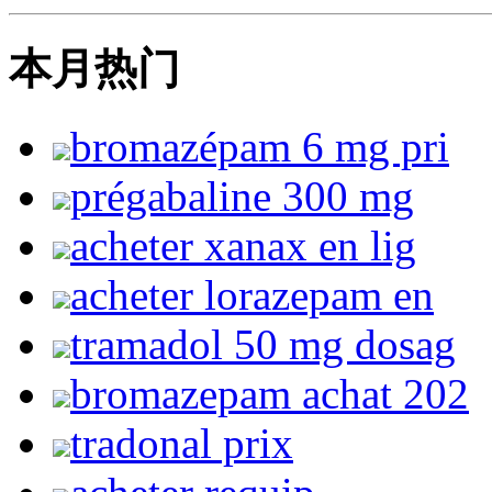
本月热门
bromazépam 6 mg pri
prégabaline 300 mg
acheter xanax en lig
acheter lorazepam en
tramadol 50 mg dosag
bromazepam achat 202
tradonal prix