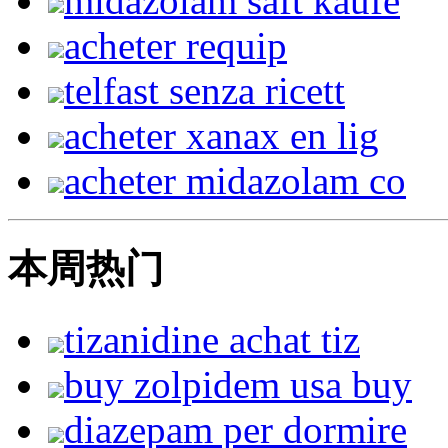
midazolam saft kaufe
acheter requip
telfast senza ricett
acheter xanax en lig
acheter midazolam co
本周热门
tizanidine achat tiz
buy zolpidem usa buy
diazepam per dormire