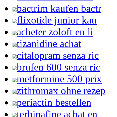
bactrim kaufen bactr
flixotide junior kau
acheter zoloft en li
tizanidine achat
citalopram senza ric
brufen 600 senza ric
metformine 500 prix
zithromax ohne rezep
periactin bestellen
terbinafine achat en