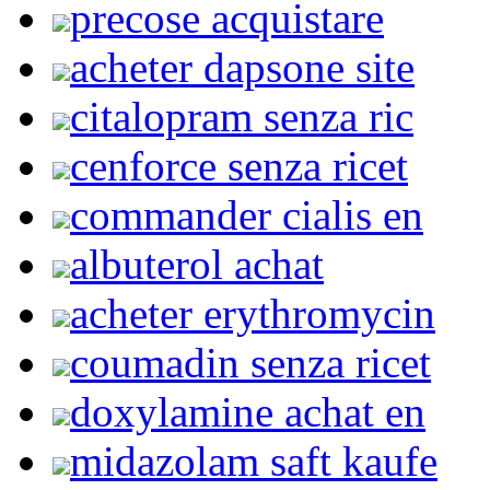
precose acquistare
acheter dapsone site
citalopram senza ric
cenforce senza ricet
commander cialis en
albuterol achat
acheter erythromycin
coumadin senza ricet
doxylamine achat en
midazolam saft kaufe