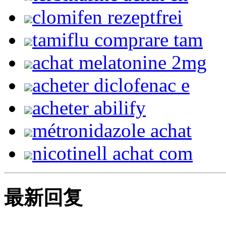
clomifen rezeptfrei
tamiflu comprare tam
achat melatonine 2mg
acheter diclofenac e
acheter abilify
métronidazole achat
nicotinell achat com
最新回复