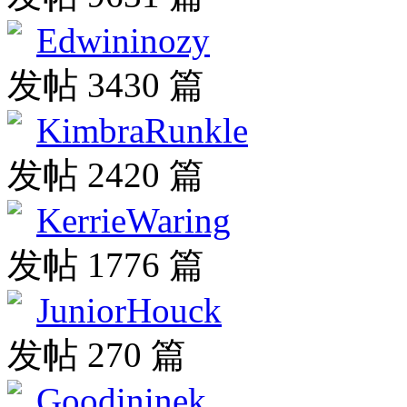
Edwininozy
发帖 3430 篇
KimbraRunkle
发帖 2420 篇
KerrieWaring
发帖 1776 篇
JuniorHouck
发帖 270 篇
Goodininek