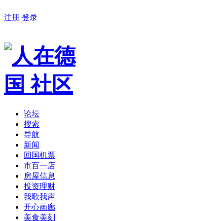
注册
登录
论坛
搜索
导航
新闻
回国机票
市百一店
房屋信息
投资理财
我歌我声
开心画廊
美食美刻