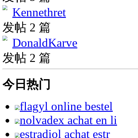
Kennethret
发帖 2 篇
DonaldKarve
发帖 2 篇
今日热门
flagyl online bestel
nolvadex achat en li
estradiol achat estr