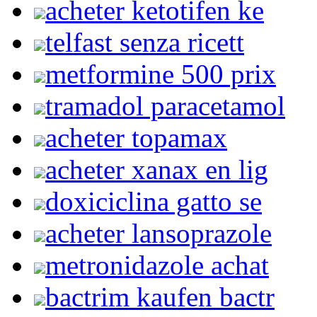
acheter ketotifen ke
telfast senza ricett
metformine 500 prix
tramadol paracetamol
acheter topamax
acheter xanax en lig
doxiciclina gatto se
acheter lansoprazole
metronidazole achat
bactrim kaufen bactr