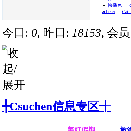
senza prescrizi
快播色
flagyl si può co
综合
acheter
Cath
dapsone site fia
今日:
0
, 昨日:
18153
, 会员
╃Csuchen信息专区╃
美好假期
旅