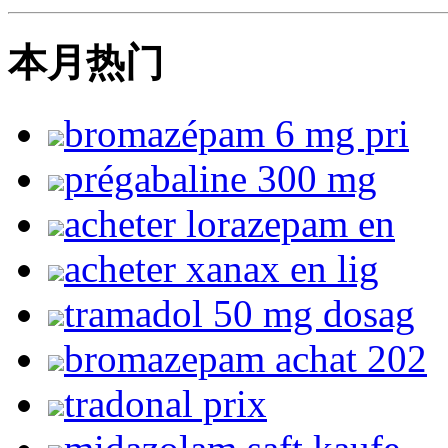
本月热门
bromazépam 6 mg pri
prégabaline 300 mg
acheter lorazepam en
acheter xanax en lig
tramadol 50 mg dosag
bromazepam achat 202
tradonal prix