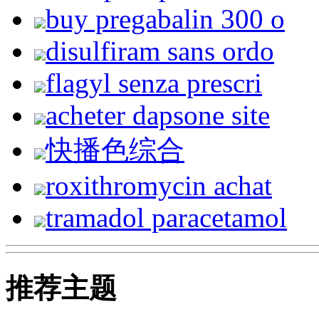
buy pregabalin 300 o
disulfiram sans ordo
flagyl senza prescri
acheter dapsone site
快播色综合
roxithromycin achat
tramadol paracetamol
推荐主题