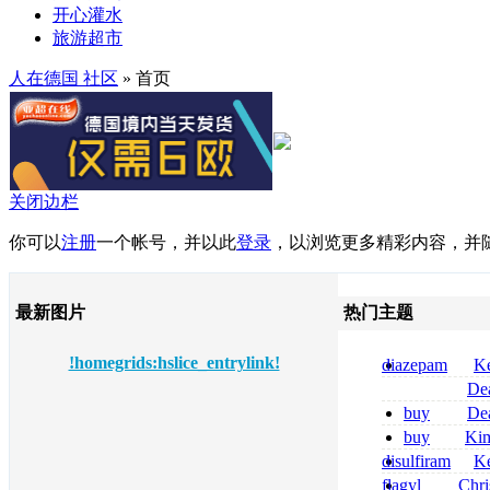
开心灌水
旅游超市
人在德国 社区
» 首页
关闭边栏
你可以
注册
一个帐号，并以此
登录
，以浏览更多精彩内容，并
最新图片
热门主题
!homegrids:hslice_entrylink!
diazepam
Ke
per dormire di
De
compresse
tizanidine achat
buy
De
sans ordonnanc
pregabalin 300 
buy
Ki
pregabalin 300 
zolpidem usa b
disulfiram
Ke
sans ordonnanc
flagyl
Chri