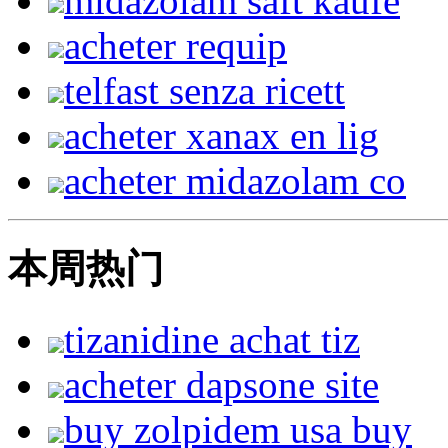
midazolam saft kaufe
acheter requip
telfast senza ricett
acheter xanax en lig
acheter midazolam co
本周热门
tizanidine achat tiz
acheter dapsone site
buy zolpidem usa buy