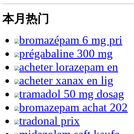
本月热门
bromazépam 6 mg pri
prégabaline 300 mg
acheter lorazepam en
acheter xanax en lig
tramadol 50 mg dosag
bromazepam achat 202
tradonal prix