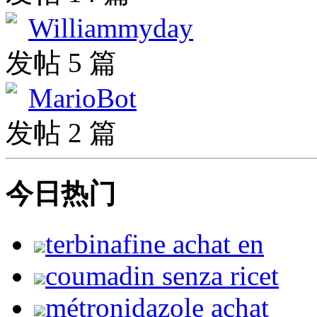
Williammyday
发帖 5 篇
MarioBot
发帖 2 篇
今日热门
terbinafine achat en
coumadin senza ricet
métronidazole achat