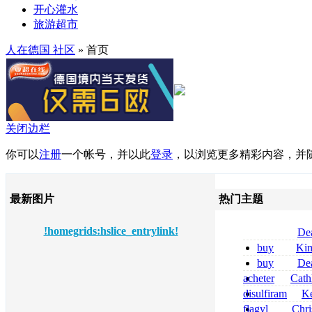
开心灌水
旅游超市
人在德国 社区
» 首页
关闭边栏
你可以
注册
一个帐号，并以此
登录
，以浏览更多精彩内容，并
最新图片
热门主题
!homegrids:hslice_entrylink!
De
tizanidine achat
buy
Ki
sans ordonnanc
zolpidem usa b
buy
De
pregabalin 300 
acheter
Cath
pregabalin 300 
dapsone site fia
disulfiram
Ke
sans ordonnanc
flagyl
Chri