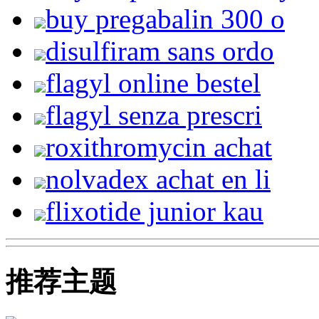
buy pregabalin 300 o
disulfiram sans ordo
flagyl online bestel
flagyl senza prescri
roxithromycin achat
nolvadex achat en li
flixotide junior kau
推荐主题