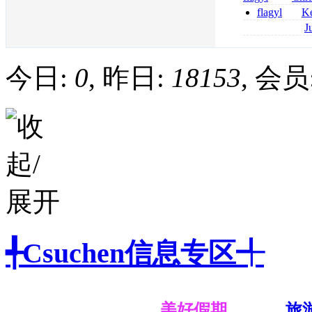
senza prescrizi
flagyl
Ke
flagyl si può co
online bestellen
J
bestellen
roxithromycin a
sécurité
今日:
0
, 昨日:
18153
, 会员
╃Csuchen信息专区╃
美好假期
旅