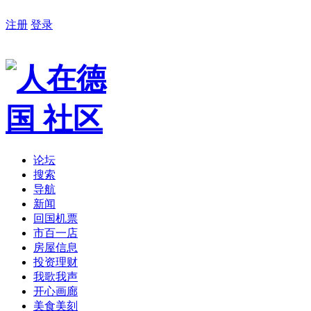
注册
登录
论坛
搜索
导航
新闻
回国机票
市百一店
房屋信息
投资理财
我歌我声
开心画廊
美食美刻