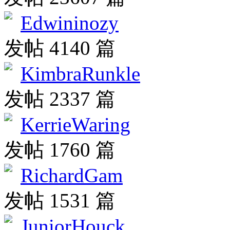
Edwininozy
发帖 4140 篇
KimbraRunkle
发帖 2337 篇
KerrieWaring
发帖 1760 篇
RichardGam
发帖 1531 篇
JuniorHouck