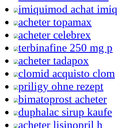
imiquimod achat imiq
acheter topamax
acheter celebrex
terbinafine 250 mg p
acheter tadapox
clomid acquisto clom
priligy ohne rezept
bimatoprost acheter
duphalac sirup kaufe
acheter lisinopril h