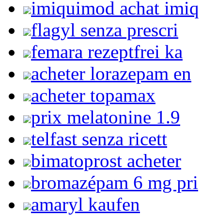
imiquimod achat imiq
flagyl senza prescri
femara rezeptfrei ka
acheter lorazepam en
acheter topamax
prix melatonine 1.9
telfast senza ricett
bimatoprost acheter
bromazépam 6 mg pri
amaryl kaufen