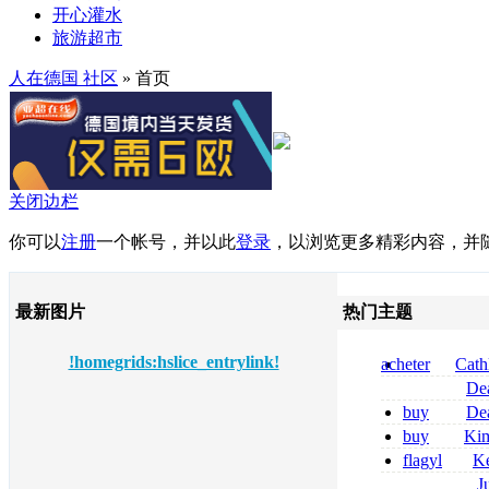
开心灌水
旅游超市
人在德国 社区
» 首页
关闭边栏
你可以
注册
一个帐号，并以此
登录
，以浏览更多精彩内容，并
最新图片
热门主题
!homegrids:hslice_entrylink!
acheter
Cath
dapsone site fia
De
tizanidine achat
buy
De
sans ordonnanc
pregabalin 300 
buy
Ki
pregabalin 300 
zolpidem usa b
flagyl
Ke
online bestellen
J