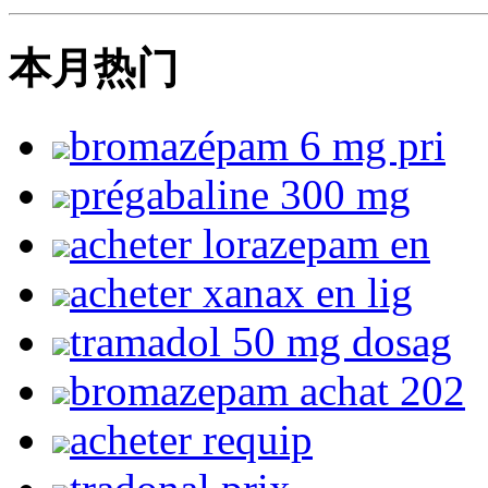
本月热门
bromazépam 6 mg pri
prégabaline 300 mg
acheter lorazepam en
acheter xanax en lig
tramadol 50 mg dosag
bromazepam achat 202
acheter requip