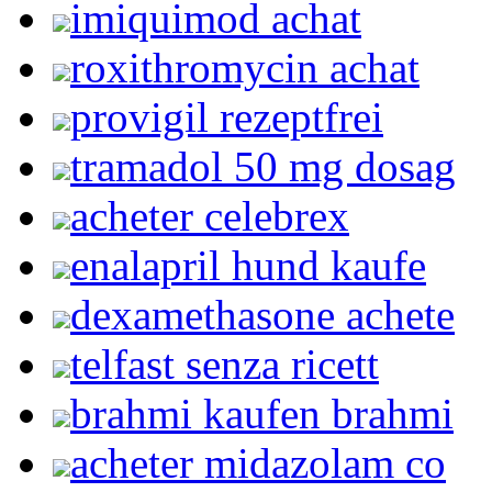
imiquimod achat
roxithromycin achat
provigil rezeptfrei
tramadol 50 mg dosag
acheter celebrex
enalapril hund kaufe
dexamethasone achete
telfast senza ricett
brahmi kaufen brahmi
acheter midazolam co