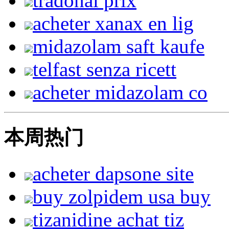
tradonal prix
acheter xanax en lig
midazolam saft kaufe
telfast senza ricett
acheter midazolam co
本周热门
acheter dapsone site
buy zolpidem usa buy
tizanidine achat tiz