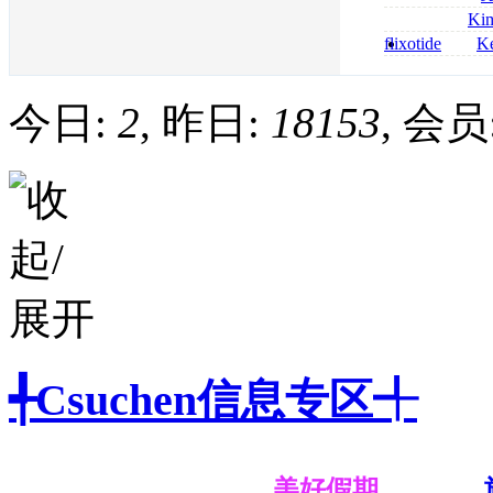
bestellen
roxithromycin a
Ki
sécurité
nolvadex achat 
flixotide
Ke
nolvadex achet
junior kaufen fl
kaufen
今日:
2
, 昨日:
18153
, 会员
╃Csuchen信息专区╃
美好假期