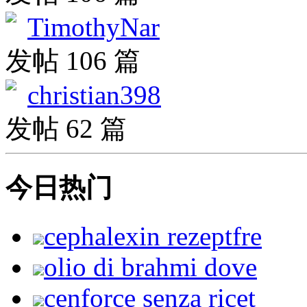
TimothyNar
发帖 106 篇
christian398
发帖 62 篇
今日热门
cephalexin rezeptfre
olio di brahmi dove
cenforce senza ricet