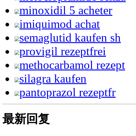
minoxidil 5 acheter
imiquimod achat
semaglutid kaufen sh
provigil rezeptfrei
methocarbamol rezept
silagra kaufen
pantoprazol rezeptfr
最新回复