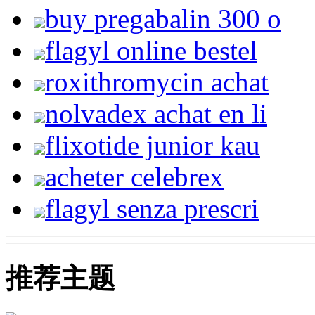
buy pregabalin 300 o
flagyl online bestel
roxithromycin achat
nolvadex achat en li
flixotide junior kau
acheter celebrex
flagyl senza prescri
推荐主题