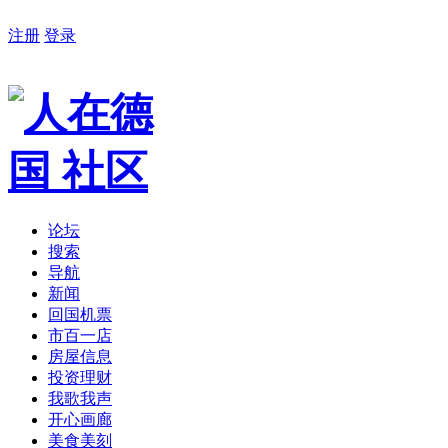
注册
登录
论坛
搜索
导航
新闻
回国机票
市百一店
房屋信息
投资理财
我歌我声
开心画廊
美食美刻