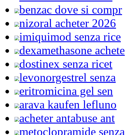
benzac dove si compr
nizoral acheter 2026
imiquimod senza rice
dexamethasone achete
dostinex senza ricet
levonorgestrel senza
eritromicina gel sen
arava kaufen lefluno
acheter antabuse ant
metoclopramide senza