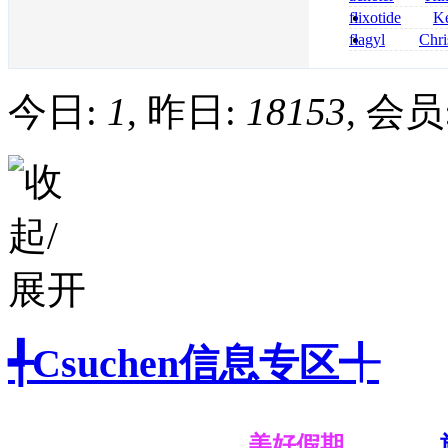
nolvadex achet
celebrex
flixotide
Ke
junior kaufen fl
flagyl
Chri
kaufen
senza prescrizi
flagyl si può co
今日:
1
, 昨日:
18153
, 会员
╃Csuchen信息专区╃
美好假期