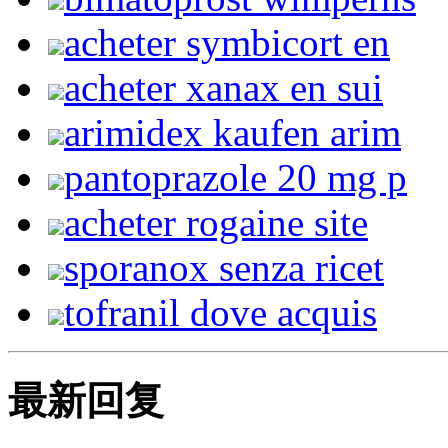
acheter symbicort en
acheter xanax en sui
arimidex kaufen arim
pantoprazole 20 mg p
acheter rogaine site
sporanox senza ricet
tofranil dove acquis
最新回复