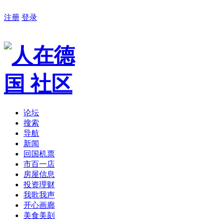
注册
登录
论坛
搜索
导航
新闻
回国机票
市百一店
房屋信息
投资理财
我歌我声
开心画廊
美食美刻