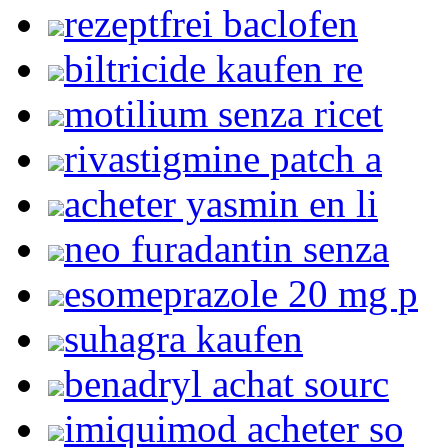
rezeptfrei baclofen
biltricide kaufen re
motilium senza ricet
rivastigmine patch a
acheter yasmin en li
neo furadantin senza
esomeprazole 20 mg p
suhagra kaufen
benadryl achat sourc
imiquimod acheter so