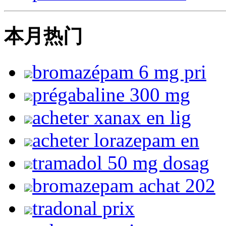
本月热门
bromazépam 6 mg pri
prégabaline 300 mg
acheter xanax en lig
acheter lorazepam en
tramadol 50 mg dosag
bromazepam achat 202
tradonal prix