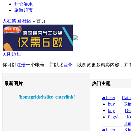
开心灌水
旅游超市
人在德国 社区
» 首页
关闭边栏
你可以
注册
一个帐号，并以此
登录
，以浏览更多精彩内容，并
最新图片
热门主题
!homegrids:hslice_entrylink!
acheter
Cath
dapsone site fia
buy
Ki
zolpidem usa b
buy
De
pregabalin 300 
flagyl
Ke
pregabalin 300 
online bestellen
Ki
bestellen
nolvadex achat 
acheter
Ki