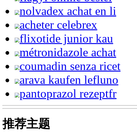
nolvadex achat en li
acheter celebrex
flixotide junior kau
métronidazole achat
coumadin senza ricet
arava kaufen lefluno
pantoprazol rezeptfr
推荐主题