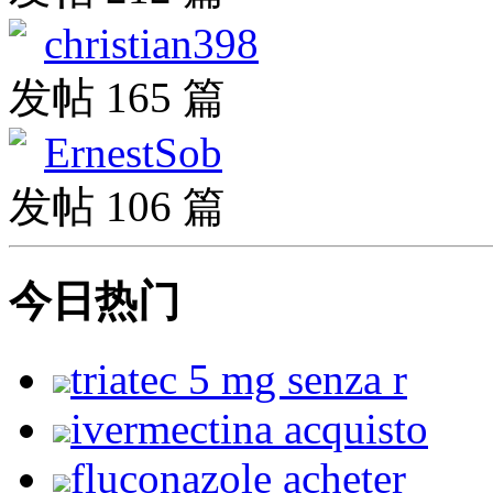
christian398
发帖 165 篇
ErnestSob
发帖 106 篇
今日热门
triatec 5 mg senza r
ivermectina acquisto
fluconazole acheter