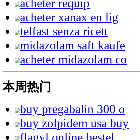
acheter requip
acheter xanax en lig
telfast senza ricett
midazolam saft kaufe
acheter midazolam co
本周热门
buy pregabalin 300 o
buy zolpidem usa buy
flagyl online bestel