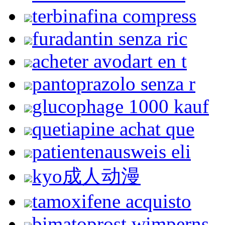
terbinafina compress
furadantin senza ric
acheter avodart en t
pantoprazolo senza r
glucophage 1000 kauf
quetiapine achat que
patientenausweis eli
kyo成人动漫
tamoxifene acquisto
bimatoprost wimperns