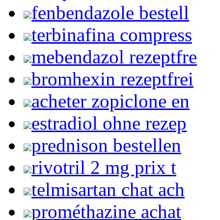
fenbendazole bestell
terbinafina compress
mebendazol rezeptfre
bromhexin rezeptfrei
acheter zopiclone en
estradiol ohne rezep
prednison bestellen
rivotril 2 mg prix t
telmisartan chat ach
prométhazine achat