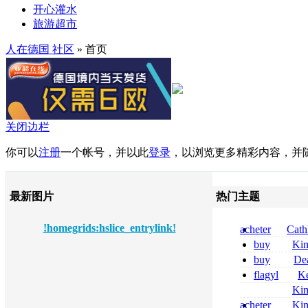
开心灌水
旅游超市
人在德国 社区
» 首页
关闭边栏
你可以
注册
一个帐号，并以此
登录
，以浏览更多精彩内容，并
最新图片
热门主题
!homegrids:hslice_entrylink!
acheter
Cath
dapsone site fia
buy
Ki
zolpidem usa b
buy
De
pregabalin 300 
flagyl
Ke
pregabalin 300 
online bestellen
Ki
bestellen
nolvadex achat 
acheter
Ki