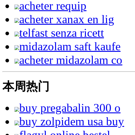
acheter requip
acheter xanax en lig
telfast senza ricett
midazolam saft kaufe
acheter midazolam co
本周热门
buy pregabalin 300 o
buy zolpidem usa buy
flagyl online bestel