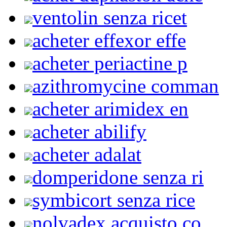
ventolin senza ricet
acheter effexor effe
acheter periactine p
azithromycine comman
acheter arimidex en
acheter abilify
acheter adalat
domperidone senza ri
symbicort senza rice
nolvadex acquisto co