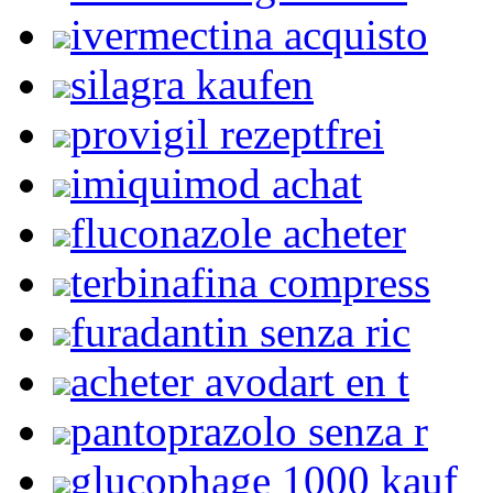
ivermectina acquisto
silagra kaufen
provigil rezeptfrei
imiquimod achat
fluconazole acheter
terbinafina compress
furadantin senza ric
acheter avodart en t
pantoprazolo senza r
glucophage 1000 kauf