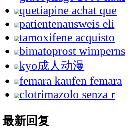
quetiapine achat que
patientenausweis eli
tamoxifene acquisto
bimatoprost wimperns
kyo成人动漫
femara kaufen femara
clotrimazolo senza r
最新回复