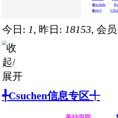
nolvadex achet
celebrex
flixotide
Ke
junior kaufen fl
flagyl
Chri
kaufen
senza prescrizi
flagyl si può co
今日:
1
, 昨日:
18153
, 会员
╃Csuchen信息专区╃
美好假期