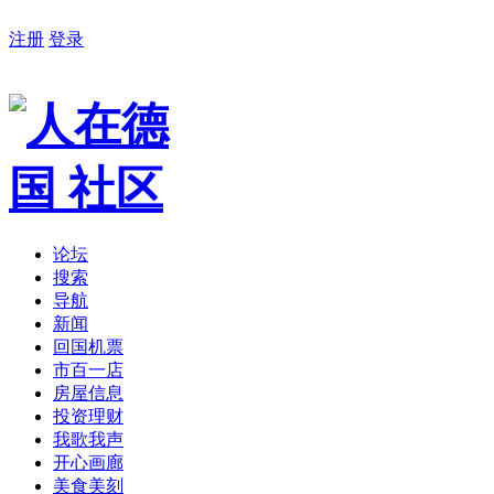
注册
登录
论坛
搜索
导航
新闻
回国机票
市百一店
房屋信息
投资理财
我歌我声
开心画廊
美食美刻