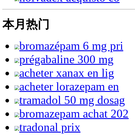
本月热门
bromazépam 6 mg pri
prégabaline 300 mg
acheter xanax en lig
acheter lorazepam en
tramadol 50 mg dosag
bromazepam achat 202
tradonal prix