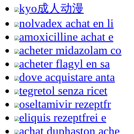
kyo成人动漫
nolvadex achat en li
amoxicilline achat e
acheter midazolam co
acheter flagyl en sa
dove acquistare anta
tegretol senza ricet
oseltamivir rezeptfr
eliquis rezeptfrei e
achat duphaston ache