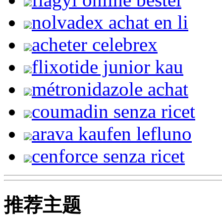
nolvadex achat en li
acheter celebrex
flixotide junior kau
métronidazole achat
coumadin senza ricet
arava kaufen lefluno
cenforce senza ricet
推荐主题