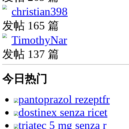
christian398
发帖 165 篇
TimothyNar
发帖 137 篇
今日热门
pantoprazol rezeptfr
dostinex senza ricet
triatec 5 mg senza r