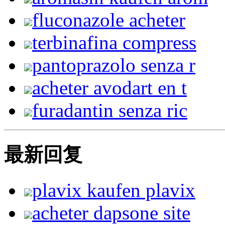
fluconazole acheter
terbinafina compress
pantoprazolo senza r
acheter avodart en t
furadantin senza ric
最新回复
plavix kaufen plavix
acheter dapsone site