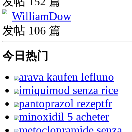
发帖 152 篇
WilliamDow
发帖 106 篇
今日热门
arava kaufen lefluno
imiquimod senza rice
pantoprazol rezeptfr
minoxidil 5 acheter
metoclopramide senza