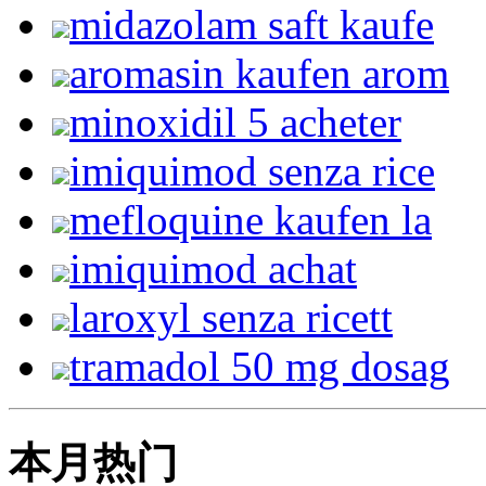
midazolam saft kaufe
aromasin kaufen arom
minoxidil 5 acheter
imiquimod senza rice
mefloquine kaufen la
imiquimod achat
laroxyl senza ricett
tramadol 50 mg dosag
本月热门