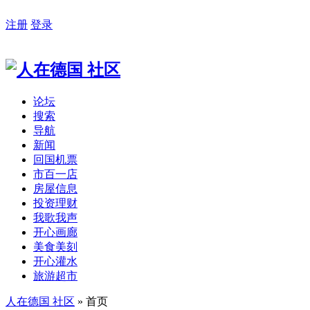
注册
登录
论坛
搜索
导航
新闻
回国机票
市百一店
房屋信息
投资理财
我歌我声
开心画廊
美食美刻
开心灌水
旅游超市
人在德国 社区
» 首页