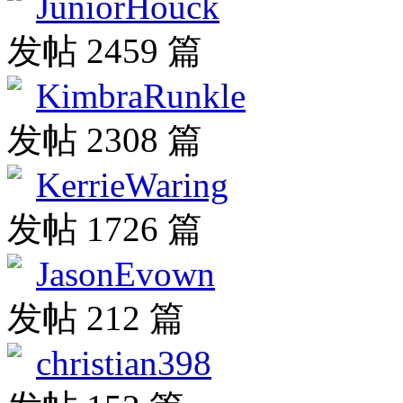
JuniorHouck
发帖 2459 篇
KimbraRunkle
发帖 2308 篇
KerrieWaring
发帖 1726 篇
JasonEvown
发帖 212 篇
christian398