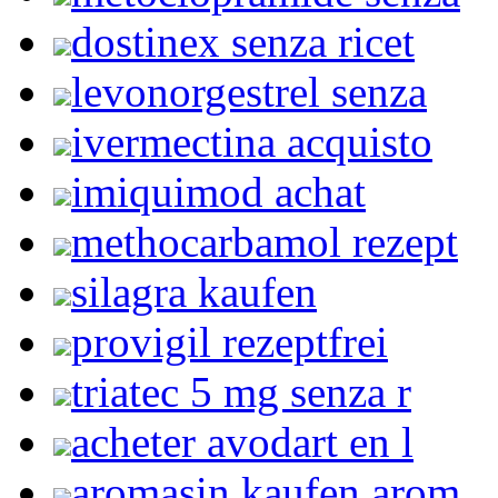
dostinex senza ricet
levonorgestrel senza
ivermectina acquisto
imiquimod achat
methocarbamol rezept
silagra kaufen
provigil rezeptfrei
triatec 5 mg senza r
acheter avodart en l
aromasin kaufen arom