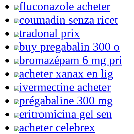
fluconazole acheter
coumadin senza ricet
tradonal prix
buy pregabalin 300 o
bromazépam 6 mg pri
acheter xanax en lig
ivermectine acheter
prégabaline 300 mg
eritromicina gel sen
acheter celebrex