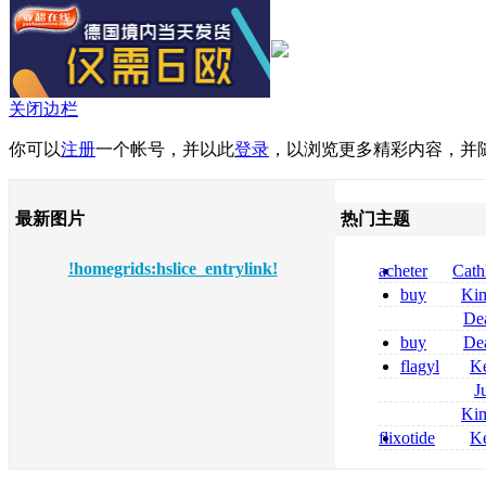
关闭边栏
你可以
注册
一个帐号，并以此
登录
，以浏览更多精彩内容，并
最新图片
热门主题
!homegrids:hslice_entrylink!
acheter
Cath
dapsone site fia
buy
Ki
zolpidem usa b
De
tizanidine achat
buy
De
sans ordonnanc
pregabalin 300 
flagyl
Ke
pregabalin 300 
online bestellen
J
bestellen
roxithromycin a
Ki
sécurité
nolvadex achat 
flixotide
Ke
nolvadex achet
junior kaufen fl
kaufen