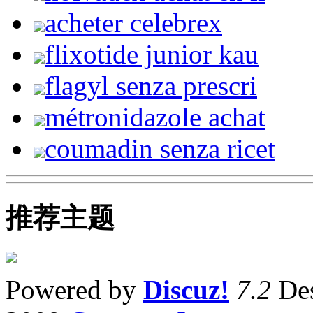
acheter celebrex
flixotide junior kau
flagyl senza prescri
métronidazole achat
coumadin senza ricet
推荐主题
Powered by
Discuz!
7.2
Des