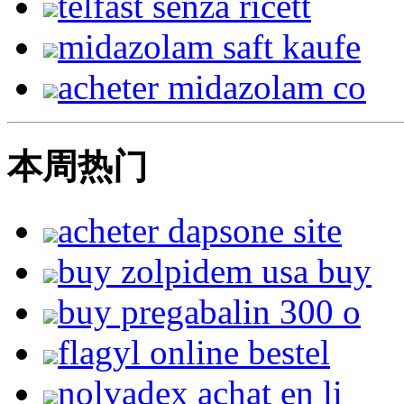
telfast senza ricett
midazolam saft kaufe
acheter midazolam co
本周热门
acheter dapsone site
buy zolpidem usa buy
buy pregabalin 300 o
flagyl online bestel
nolvadex achat en li