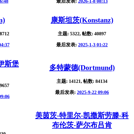
6:48
最后发表:
2026-1-8 08:13
m)
康斯坦茨(Konstanz)
8712
主题: 5322, 帖数: 40897
04:37
最后发表:
2025-1-3 01:22
杜伊斯堡
多特蒙德(Dortmund)
主题: 14121, 帖数: 84134
9657
最后发表:
2025-9-22 09:06
09:06
美茵茨-特里尔-凯撒斯劳滕-科
布伦茨-萨尔布吕肯
430