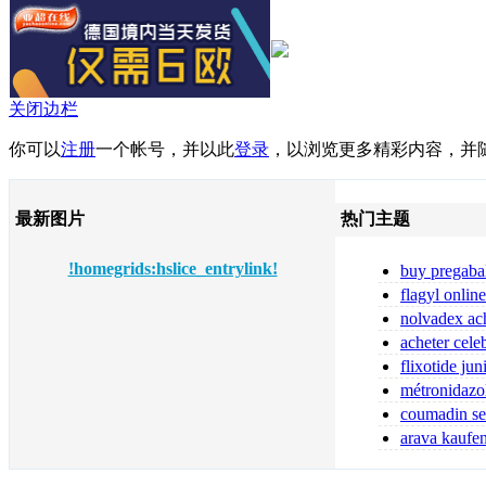
关闭边栏
你可以
注册
一个帐号，并以此
登录
，以浏览更多精彩内容，并
最新图片
热门主题
!homegrids:hslice_entrylink!
buy pregaba
online pregabal
flagyl online
flagyl bestellen
nolvadex ach
nolvadex achet
acheter cele
flixotide ju
flixotide 50 ka
métronidazo
ligne 2026
coumadin sen
arava kaufe
15 mg kaufen