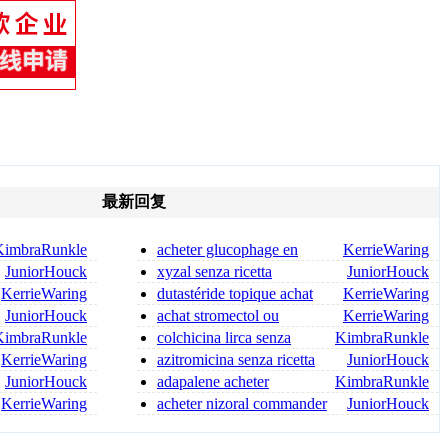
最新回复
KimbraRunkle
acheter glucophage en
KerrieWaring
ligne glucophage achat
JuniorHouck
xyzal senza ricetta
JuniorHouck
KerrieWaring
dutastéride topique achat
KerrieWaring
acheter dutasteride
JuniorHouck
achat stromectol ou
KerrieWaring
acheter stromectol
KimbraRunkle
colchicina lirca senza
KimbraRunkle
ricetta colchicina senza ri
KerrieWaring
azitromicina senza ricetta
JuniorHouck
in farmacia azitromicin
JuniorHouck
adapalene acheter
KimbraRunkle
commander differine
KerrieWaring
acheter nizoral commander
JuniorHouck
nizoral