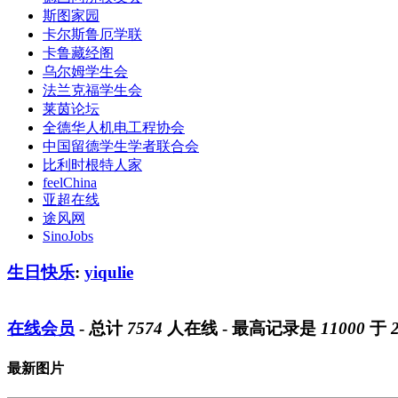
斯图家园
卡尔斯鲁厄学联
卡鲁藏经阁
乌尔姆学生会
法兰克福学生会
莱茵论坛
全德华人机电工程协会
中国留德学生学者联合会
比利时根特人家
feelChina
亚超在线
途风网
SinoJobs
生日快乐
:
yiqulie
在线会员
- 总计
7574
人在线 - 最高记录是
11000
于
最新图片