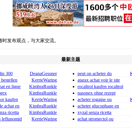
随时发布观点，与大家交流。
最新主题
lin 300
DeanaGessner
peut on acheter du
in 300 mg for sa
metacam chat en pharmacie voir
 bestellen
KerrieWaring
atarax achat voir le site
at en ligne
KimbraRunkle
rocaltrol kaufen rocaltrol
er
rezeptfrei
brex
KimbraRunkle
nasonex ohne rezept
nasonex rezeptfrei apotheke
nior kaufen
KerrieWaring
acheter rogaine ou
ufen
acheter rogaine pour femme
le achat en
KimbraRunkle
acheter glucophage en
ligne glucophage achat
za ricetta
KimbraRunkle
xyzal senza ricetta
n leflunomid
KerrieWaring
achat stromectol ou
acheter stromectol