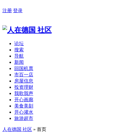
注册
登录
论坛
搜索
导航
新闻
回国机票
市百一店
房屋信息
投资理财
我歌我声
开心画廊
美食美刻
开心灌水
旅游超市
人在德国 社区
» 首页