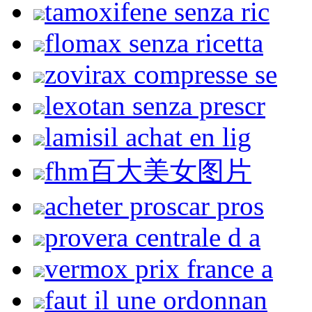
tamoxifene senza ric
flomax senza ricetta
zovirax compresse se
lexotan senza prescr
lamisil achat en lig
fhm百大美女图片
acheter proscar pros
provera centrale d a
vermox prix france a
faut il une ordonnan