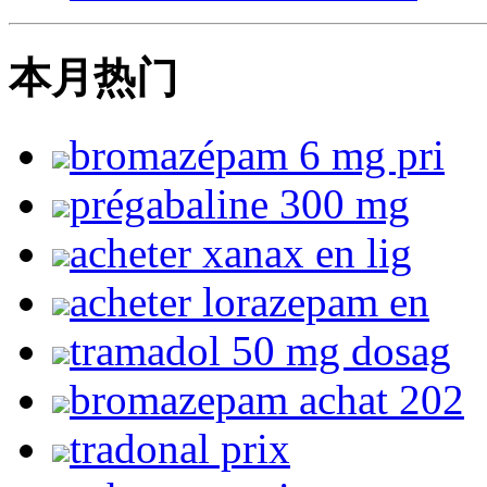
本月热门
bromazépam 6 mg pri
prégabaline 300 mg
acheter xanax en lig
acheter lorazepam en
tramadol 50 mg dosag
bromazepam achat 202
tradonal prix