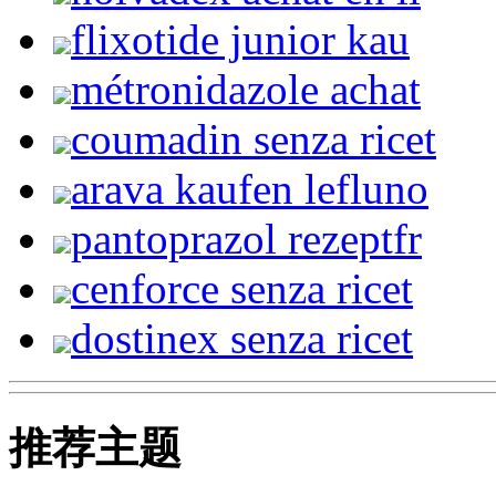
flixotide junior kau
métronidazole achat
coumadin senza ricet
arava kaufen lefluno
pantoprazol rezeptfr
cenforce senza ricet
dostinex senza ricet
推荐主题