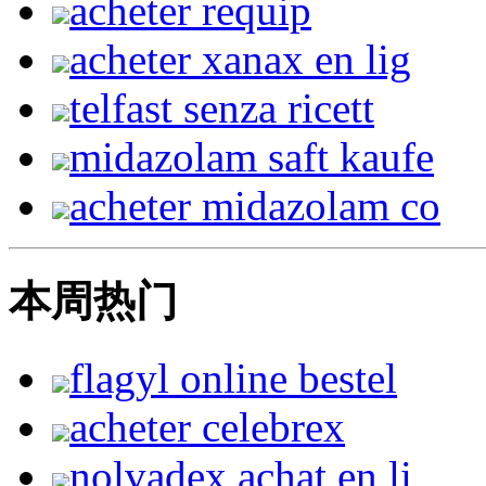
acheter requip
acheter xanax en lig
telfast senza ricett
midazolam saft kaufe
acheter midazolam co
本周热门
flagyl online bestel
acheter celebrex
nolvadex achat en li