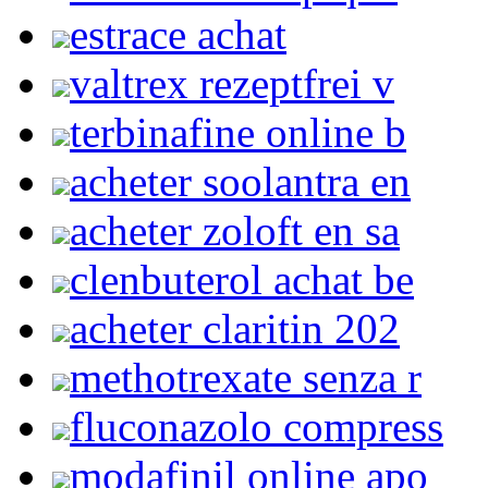
estrace achat
valtrex rezeptfrei v
terbinafine online b
acheter soolantra en
acheter zoloft en sa
clenbuterol achat be
acheter claritin 202
methotrexate senza r
fluconazolo compress
modafinil online apo