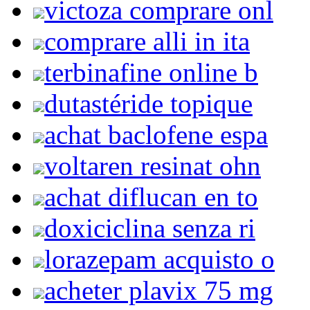
victoza comprare onl
comprare alli in ita
terbinafine online b
dutastéride topique
achat baclofene espa
voltaren resinat ohn
achat diflucan en to
doxiciclina senza ri
lorazepam acquisto o
acheter plavix 75 mg