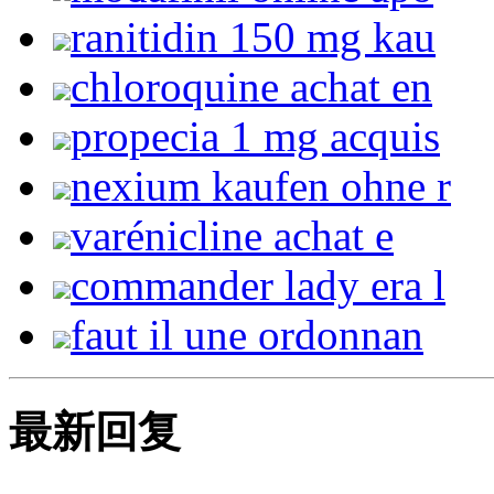
ranitidin 150 mg kau
chloroquine achat en
propecia 1 mg acquis
nexium kaufen ohne r
varénicline achat e
commander lady era l
faut il une ordonnan
最新回复