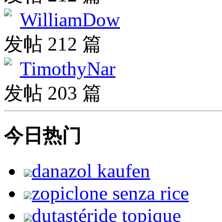
WilliamDow
发帖 212 篇
TimothyNar
发帖 203 篇
今日热门
danazol kaufen
zopiclone senza rice
dutastéride topique