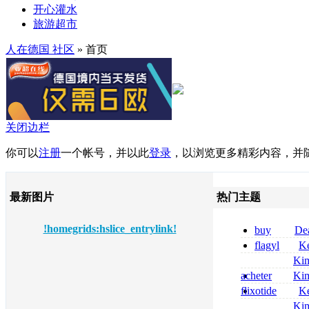
开心灌水
旅游超市
人在德国 社区
» 首页
关闭边栏
你可以
注册
一个帐号，并以此
登录
，以浏览更多精彩内容，并
最新图片
热门主题
!homegrids:hslice_entrylink!
buy
De
pregabalin 300 
flagyl
Ke
pregabalin 300 
online bestellen
Ki
bestellen
nolvadex achat 
acheter
Ki
nolvadex achet
celebrex
flixotide
Ke
junior kaufen fl
Ki