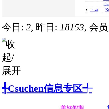
kaufen
métronidazole a
Ki
2026
coumadin senza 
arava
Ke
kaufen lefluno
kaufen
今日:
2
, 昨日:
18153
, 会员
╃Csuchen信息专区╃
美好假期