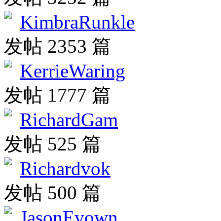
KimbraRunkle
发帖 2353 篇
KerrieWaring
发帖 1777 篇
RichardGam
发帖 525 篇
Richardvok
发帖 500 篇
JasonEvown