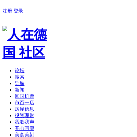
注册
登录
论坛
搜索
导航
新闻
回国机票
市百一店
房屋信息
投资理财
我歌我声
开心画廊
美食美刻