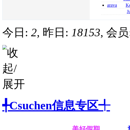
2026
coumadin senza 
arava
Ke
kaufen lefluno
J
kaufen
pantoprazol rez
frankreich pant
今日:
2
, 昨日:
18153
, 会员
╃Csuchen信息专区╃
美好假期