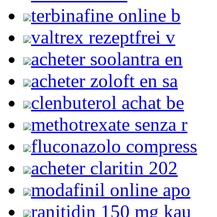
terbinafine online b
valtrex rezeptfrei v
acheter soolantra en
acheter zoloft en sa
clenbuterol achat be
methotrexate senza r
fluconazolo compress
acheter claritin 202
modafinil online apo
ranitidin 150 mg kau