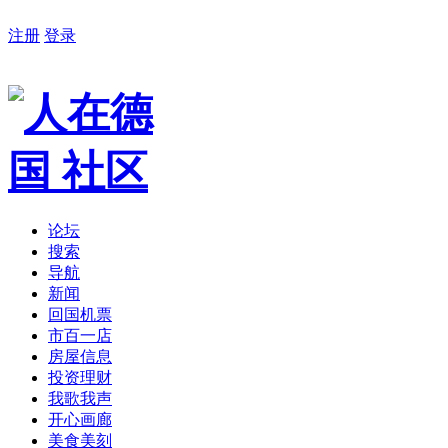
注册
登录
论坛
搜索
导航
新闻
回国机票
市百一店
房屋信息
投资理财
我歌我声
开心画廊
美食美刻