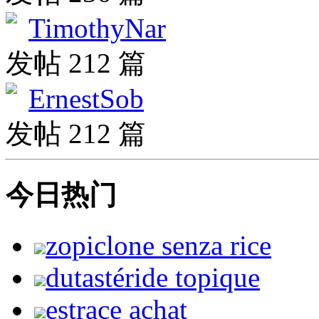
TimothyNar
发帖 212 篇
ErnestSob
发帖 212 篇
今日热门
zopiclone senza rice
dutastéride topique
estrace achat