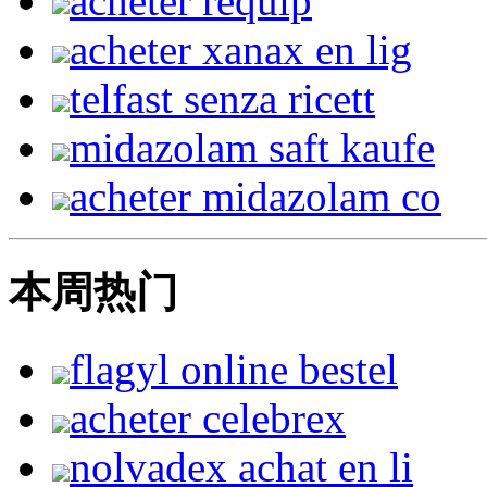
acheter requip
acheter xanax en lig
telfast senza ricett
midazolam saft kaufe
acheter midazolam co
本周热门
flagyl online bestel
acheter celebrex
nolvadex achat en li