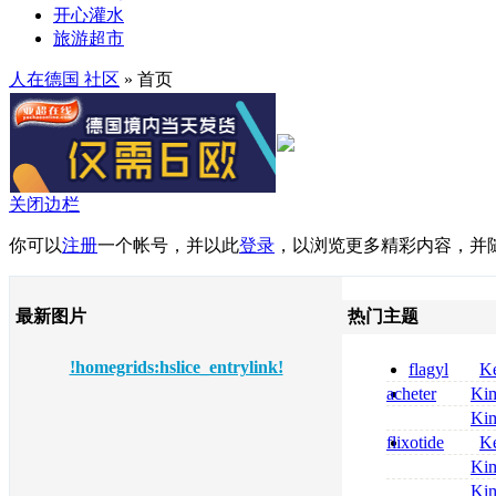
开心灌水
旅游超市
人在德国 社区
» 首页
关闭边栏
你可以
注册
一个帐号，并以此
登录
，以浏览更多精彩内容，并
最新图片
热门主题
!homegrids:hslice_entrylink!
flagyl
Ke
online bestellen
acheter
Ki
bestellen
celebrex
Ki
nolvadex achat 
flixotide
Ke
nolvadex achet
junior kaufen fl
Ki
kaufen
métronidazole a
Ki