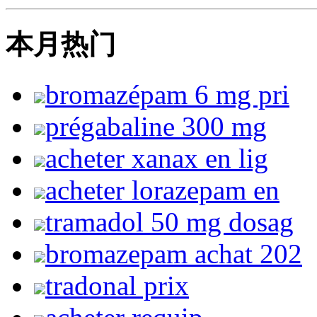
本月热门
bromazépam 6 mg pri
prégabaline 300 mg
acheter xanax en lig
acheter lorazepam en
tramadol 50 mg dosag
bromazepam achat 202
tradonal prix