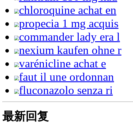
chloroquine achat en
propecia 1 mg acquis
commander lady era l
nexium kaufen ohne r
varénicline achat e
faut il une ordonnan
fluconazolo senza ri
最新回复