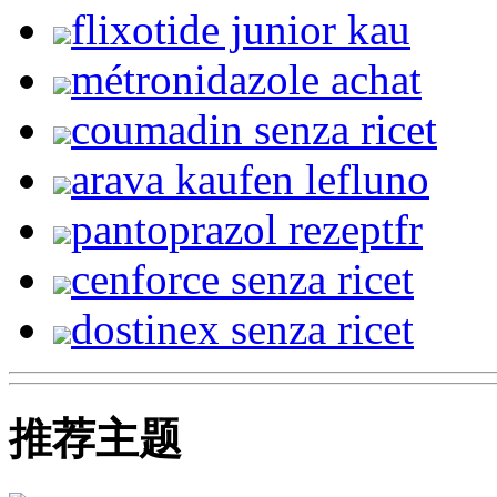
flixotide junior kau
métronidazole achat
coumadin senza ricet
arava kaufen lefluno
pantoprazol rezeptfr
cenforce senza ricet
dostinex senza ricet
推荐主题