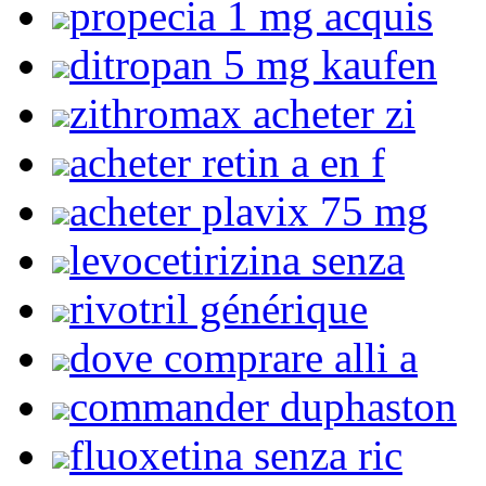
propecia 1 mg acquis
ditropan 5 mg kaufen
zithromax acheter zi
acheter retin a en f
acheter plavix 75 mg
levocetirizina senza
rivotril générique
dove comprare alli a
commander duphaston
fluoxetina senza ric