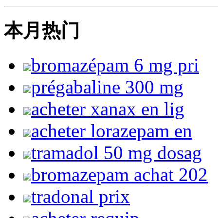
本月热门
bromazépam 6 mg pri
prégabaline 300 mg
acheter xanax en lig
acheter lorazepam en
tramadol 50 mg dosag
bromazepam achat 202
tradonal prix