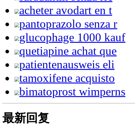
acheter avodart en t
pantoprazolo senza r
glucophage 1000 kauf
quetiapine achat que
patientenausweis eli
tamoxifene acquisto
bimatoprost wimperns
最新回复