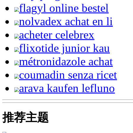
flagyl online bestel
nolvadex achat en li
acheter celebrex
flixotide junior kau
métronidazole achat
coumadin senza ricet
arava kaufen lefluno
推荐主题