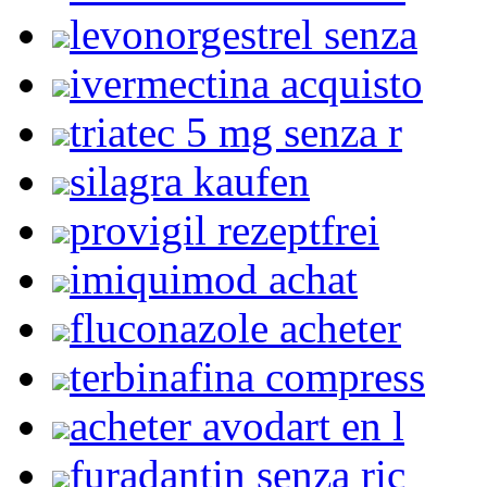
levonorgestrel senza
ivermectina acquisto
triatec 5 mg senza r
silagra kaufen
provigil rezeptfrei
imiquimod achat
fluconazole acheter
terbinafina compress
acheter avodart en l
furadantin senza ric