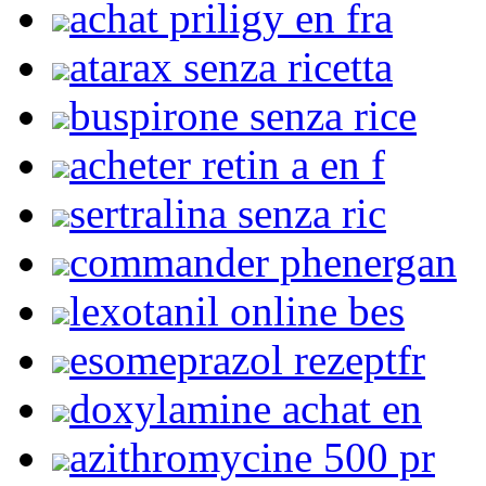
achat priligy en fra
atarax senza ricetta
buspirone senza rice
acheter retin a en f
sertralina senza ric
commander phenergan
lexotanil online bes
esomeprazol rezeptfr
doxylamine achat en
azithromycine 500 pr