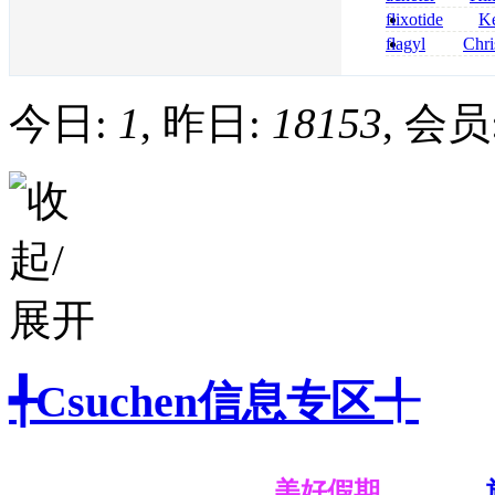
nolvadex achet
celebrex
flixotide
Ke
junior kaufen fl
flagyl
Chri
kaufen
senza prescrizi
flagyl si può co
今日:
1
, 昨日:
18153
, 会员
╃Csuchen信息专区╃
美好假期