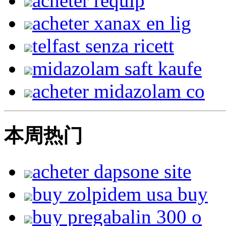
acheter requip
acheter xanax en lig
telfast senza ricett
midazolam saft kaufe
acheter midazolam co
本周热门
acheter dapsone site
buy zolpidem usa buy
buy pregabalin 300 o