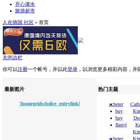
开心灌水
旅游超市
人在德国 社区
» 首页
关闭边栏
你可以
注册
一个帐号，并以此
登录
，以浏览更多精彩内容，并
最新图片
热门主题
!homegrids:hslice_entrylink!
acheter
Cath
dapsone site fia
buy
Ki
zolpidem usa b
buy
De
pregabalin 300 
flagyl
Ke
pregabalin 300 
online bestellen
Ki
bestellen
nolvadex achat 
acheter
Ki