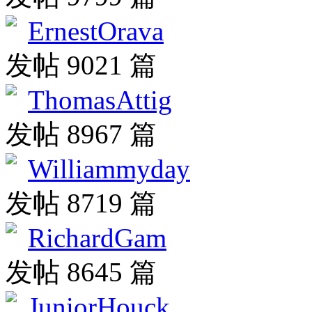
ErnestOrava
发帖 9021 篇
ThomasAttig
发帖 8967 篇
Williammyday
发帖 8719 篇
RichardGam
发帖 8645 篇
JuniorHouck