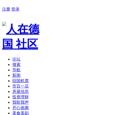
注册
登录
论坛
搜索
导航
新闻
回国机票
市百一店
房屋信息
投资理财
我歌我声
开心画廊
美食美刻