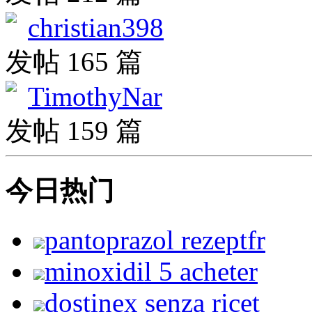
christian398
发帖 165 篇
TimothyNar
发帖 159 篇
今日热门
pantoprazol rezeptfr
minoxidil 5 acheter
dostinex senza ricet