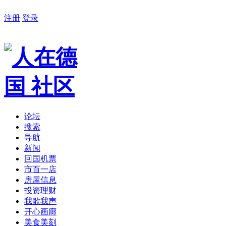
注册
登录
论坛
搜索
导航
新闻
回国机票
市百一店
房屋信息
投资理财
我歌我声
开心画廊
美食美刻