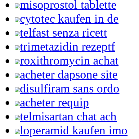
misoprostol tablette
cytotec kaufen in de
telfast senza ricett
trimetazidin rezeptf
roxithromycin achat
acheter dapsone site
disulfiram sans ordo
acheter requip
telmisartan chat ach
loperamid kaufen imo