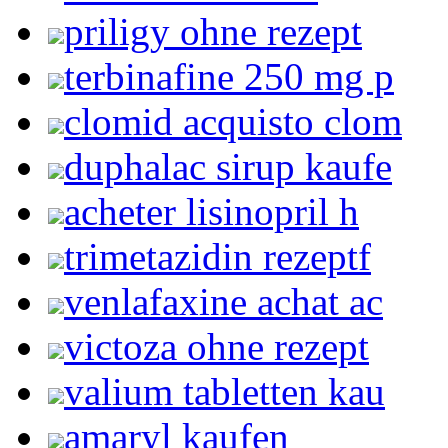
priligy ohne rezept
terbinafine 250 mg p
clomid acquisto clom
duphalac sirup kaufe
acheter lisinopril h
trimetazidin rezeptf
venlafaxine achat ac
victoza ohne rezept
valium tabletten kau
amaryl kaufen