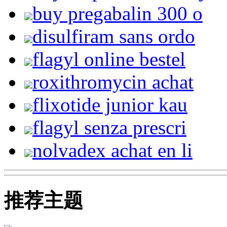
buy pregabalin 300 o
disulfiram sans ordo
flagyl online bestel
roxithromycin achat
flixotide junior kau
flagyl senza prescri
nolvadex achat en li
推荐主题