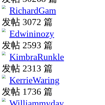
RichardGam
发帖 3072 篇
Edwininozy
发帖 2593 篇
KimbraRunkle
发帖 2313 篇
KerrieWaring
发帖 1736 篇
Williammyday