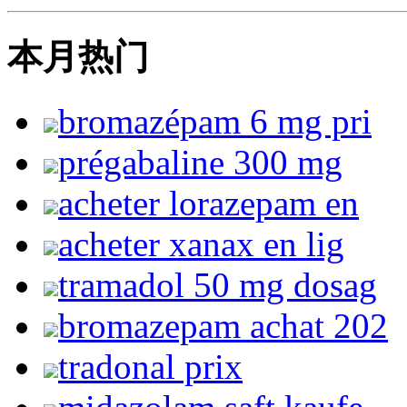
本月热门
bromazépam 6 mg pri
prégabaline 300 mg
acheter lorazepam en
acheter xanax en lig
tramadol 50 mg dosag
bromazepam achat 202
tradonal prix