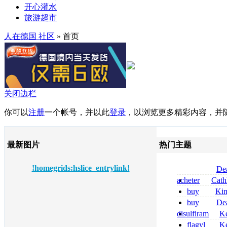
开心灌水
旅游超市
人在德国 社区
» 首页
关闭边栏
你可以
注册
一个帐号，并以此
登录
，以浏览更多精彩内容，并
最新图片
热门主题
!homegrids:hslice_entrylink!
De
tizanidine achat
acheter
Cath
sans ordonnanc
dapsone site fia
buy
Ki
zolpidem usa b
buy
De
pregabalin 300 
disulfiram
Ke
pregabalin 300 
sans ordonnanc
flagyl
Ke