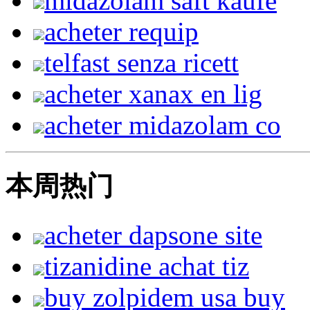
midazolam saft kaufe
acheter requip
telfast senza ricett
acheter xanax en lig
acheter midazolam co
本周热门
acheter dapsone site
tizanidine achat tiz
buy zolpidem usa buy