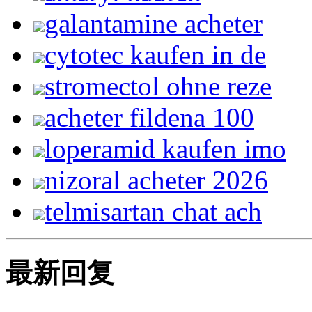
galantamine acheter
cytotec kaufen in de
stromectol ohne reze
acheter fildena 100
loperamid kaufen imo
nizoral acheter 2026
telmisartan chat ach
最新回复