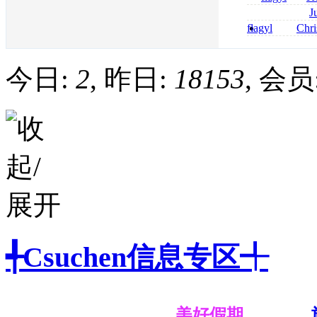
online bestellen
J
bestellen
roxithromycin a
flagyl
Chri
sécurité
senza prescrizi
flagyl si può co
今日:
2
, 昨日:
18153
, 会员
╃Csuchen信息专区╃
美好假期