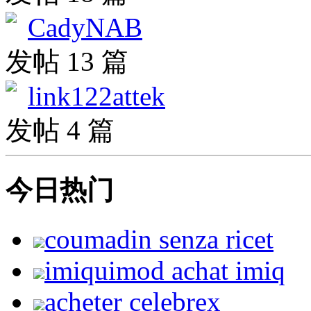
CadyNAB
发帖 13 篇
link122attek
发帖 4 篇
今日热门
coumadin senza ricet
imiquimod achat imiq
acheter celebrex