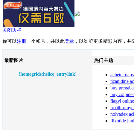
关闭边栏
你可以
注册
一个帐号，并以此
登录
，以浏览更多精彩内容，并
最新图片
热门主题
!homegrids:hslice_entrylink!
acheter daps
fiable
tizanidine a
tizanidine sans
buy pregaba
online pregabal
buy zolpide
zolpidem
flagyl online
flagyl bestellen
roxithromyc
toute sécurité
nolvadex ach
nolvadex achet
flixotide ju
flixotide 50 ka