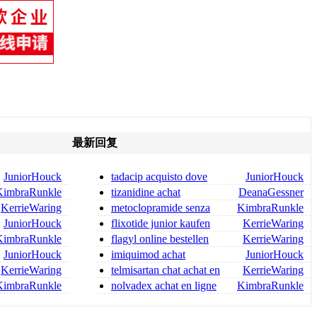
最新回复
JuniorHouck
tadacip acquisto dove
JuniorHouck
comprare tadacip
KimbraRunkle
tizanidine achat
DeanaGessner
tizanidine sans ordonnance
KerrieWaring
metoclopramide senza
KimbraRunkle
ricetta
JuniorHouck
flixotide junior kaufen
KerrieWaring
flixotide 50 kaufen
KimbraRunkle
flagyl online bestellen
KerrieWaring
flagyl bestellen
JuniorHouck
imiquimod achat
JuniorHouck
KerrieWaring
telmisartan chat achat en
KerrieWaring
ligne en savoir plus
KimbraRunkle
nolvadex achat en ligne
KimbraRunkle
nolvadex acheter