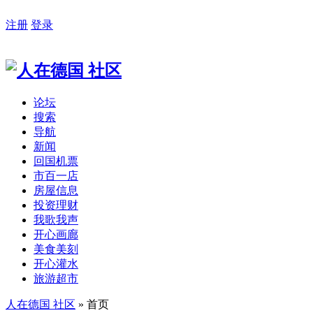
注册
登录
论坛
搜索
导航
新闻
回国机票
市百一店
房屋信息
投资理财
我歌我声
开心画廊
美食美刻
开心灌水
旅游超市
人在德国 社区
» 首页