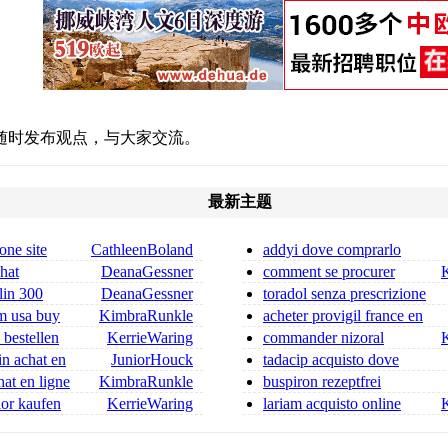
随时发布观点，与大家交流。
最新主题
one site
CathleenBoland
addyi dove comprarlo
chat
DeanaGessner
comment se procurer
 ordonnance
stromectol 2026
lin 300
DeanaGessner
toradol senza prescrizione
in 300 mg for sa
toradol si può comprar
m usa buy
KimbraRunkle
acheter provigil france en
toute sécurité
 bestellen
KerrieWaring
commander nizoral
nizoral achat
in achat en
JuniorHouck
tadacip acquisto dove
comprare tadacip
at en ligne
KimbraRunkle
buspiron rezeptfrei
er
buspirone kaufen
nior kaufen
KerrieWaring
lariam acquisto online
ufen