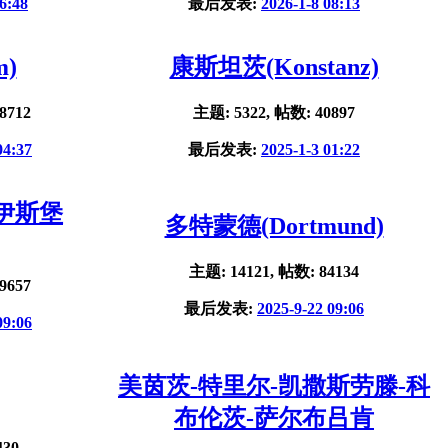
6:48
最后发表:
2026-1-8 08:13
m)
康斯坦茨(Konstanz)
8712
主题: 5322, 帖数: 40897
04:37
最后发表:
2025-1-3 01:22
杜伊斯堡
多特蒙德(Dortmund)
主题: 14121, 帖数: 84134
9657
最后发表:
2025-9-22 09:06
09:06
美茵茨-特里尔-凯撒斯劳滕-科
布伦茨-萨尔布吕肯
430