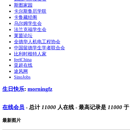
斯图家园
卡尔斯鲁厄学联
卡鲁藏经阁
乌尔姆学生会
法兰克福学生会
莱茵论坛
全德华人机电工程协会
中国留德学生学者联合会
比利时根特人家
feelChina
亚超在线
途风网
SinoJobs
生日快乐
:
morningfz
在线会员
- 总计
11000
人在线 - 最高记录是
11000
最新图片