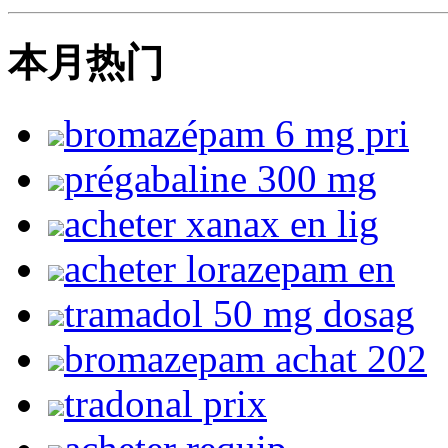
本月热门
bromazépam 6 mg pri
prégabaline 300 mg
acheter xanax en lig
acheter lorazepam en
tramadol 50 mg dosag
bromazepam achat 202
tradonal prix