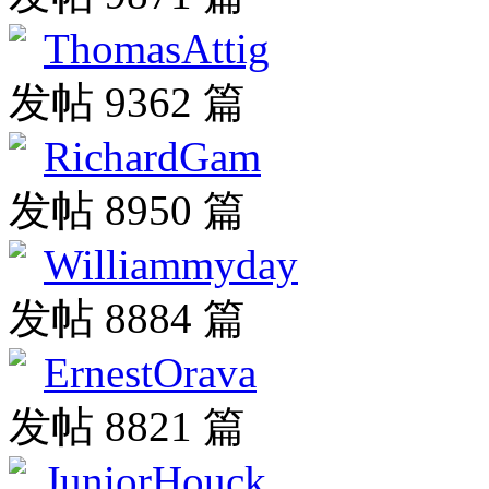
ThomasAttig
发帖 9362 篇
RichardGam
发帖 8950 篇
Williammyday
发帖 8884 篇
ErnestOrava
发帖 8821 篇
JuniorHouck