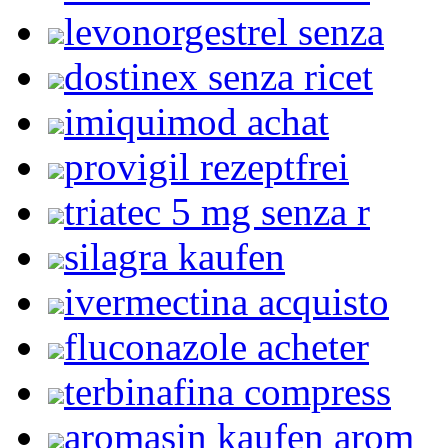
levonorgestrel senza
dostinex senza ricet
imiquimod achat
provigil rezeptfrei
triatec 5 mg senza r
silagra kaufen
ivermectina acquisto
fluconazole acheter
terbinafina compress
aromasin kaufen arom