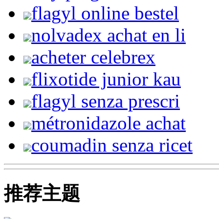
flagyl online bestel
nolvadex achat en li
acheter celebrex
flixotide junior kau
flagyl senza prescri
métronidazole achat
coumadin senza ricet
推荐主题