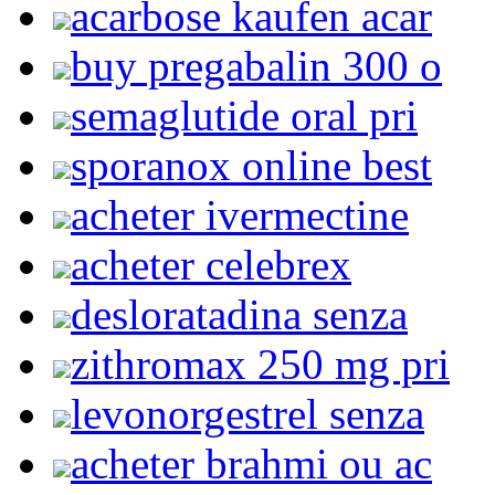
acarbose kaufen acar
buy pregabalin 300 o
semaglutide oral pri
sporanox online best
acheter ivermectine
acheter celebrex
desloratadina senza
zithromax 250 mg pri
levonorgestrel senza
acheter brahmi ou ac