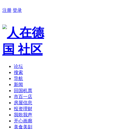
注册
登录
论坛
搜索
导航
新闻
回国机票
市百一店
房屋信息
投资理财
我歌我声
开心画廊
美食美刻