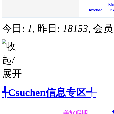
bestellen
roxithromycin a
Ki
sécurité
nolvadex achat 
flixotide
Ke
nolvadex achet
junior kaufen fl
kaufen
今日:
1
, 昨日:
18153
, 会员
╃Csuchen信息专区╃
美好假期