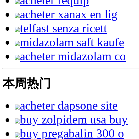
acheter requip
acheter xanax en lig
telfast senza ricett
midazolam saft kaufe
acheter midazolam co
本周热门
acheter dapsone site
buy zolpidem usa buy
buy pregabalin 300 o