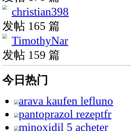
christian398
发帖 165 篇
TimothyNar
发帖 159 篇
今日热门
arava kaufen lefluno
pantoprazol rezeptfr
minoxidil 5 acheter