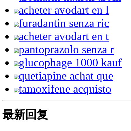
acheter avodart en l
furadantin senza ric
acheter avodart en t
pantoprazolo senza r
glucophage 1000 kauf
quetiapine achat que
tamoxifene acquisto
最新回复