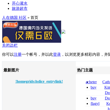
开心灌水
旅游超市
人在德国 社区
» 首页
关闭边栏
你可以
注册
一个帐号，并以此
登录
，以浏览更多精彩内容，并
最新图片
热门主题
!homegrids:hslice_entrylink!
acheter
Cath
dapsone site fia
buy
Ki
zolpidem usa b
De
tizanidine achat
buy
De
sans ordonnanc
pregabalin 300 
flagyl
Ke
pregabalin 300 
online bestellen
J