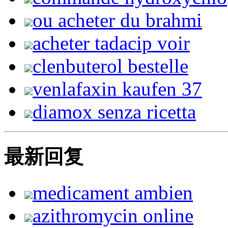
ou acheter du brahmi
acheter tadacip voir
clenbuterol bestelle
venlafaxin kaufen 37
diamox senza ricetta
最新回复
medicament ambien
azithromycin online