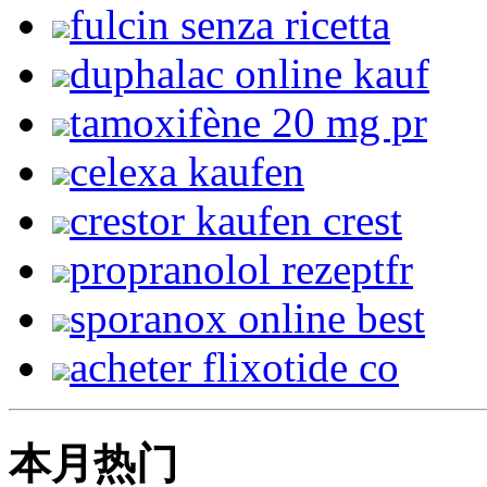
fulcin senza ricetta
duphalac online kauf
tamoxifène 20 mg pr
celexa kaufen
crestor kaufen crest
propranolol rezeptfr
sporanox online best
acheter flixotide co
本月热门