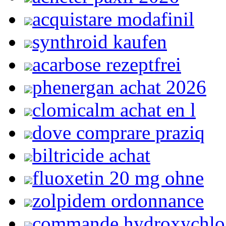
acquistare modafinil
synthroid kaufen
acarbose rezeptfrei
phenergan achat 2026
clomicalm achat en l
dove comprare praziq
biltricide achat
fluoxetin 20 mg ohne
zolpidem ordonnance
commande hydroxychlo