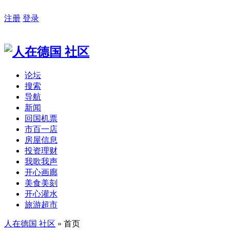
注册
登录
论坛
搜索
导航
新闻
回国机票
市百一店
房屋信息
投资理财
我歌我声
开心画廊
美食美刻
开心灌水
旅游超市
人在德国 社区
» 首页