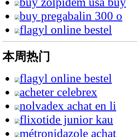
buy zolpidem usa buy
buy pregabalin 300 o
flagyl online bestel
本周热门
flagyl online bestel
acheter celebrex
nolvadex achat en li
flixotide junior kau
métronidazole achat