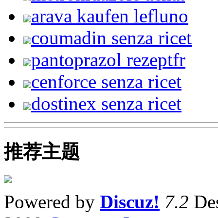
arava kaufen lefluno
coumadin senza ricet
pantoprazol rezeptfr
cenforce senza ricet
dostinex senza ricet
推荐主题
Powered by
Discuz!
7.2
Des