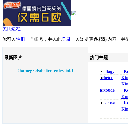
关闭边栏
你可以
注册
一个帐号，并以此
登录
，以浏览更多精彩内容，并
最新图片
热门主题
!homegrids:hslice_entrylink!
flagyl
Ke
online bestellen
acheter
Ki
bestellen
celebrex
Ki
nolvadex achat 
flixotide
Ke
nolvadex achet
junior kaufen fl
Ki
kaufen
métronidazole a
arava
Ke
2026
kaufen lefluno
Ki
kaufen
coumadin senza 
J
pantoprazol rez
frankreich pant