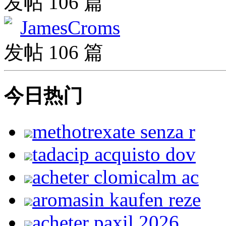
发帖 106 篇
JamesCroms
发帖 106 篇
今日热门
methotrexate senza r
tadacip acquisto dov
acheter clomicalm ac
aromasin kaufen reze
acheter paxil 2026