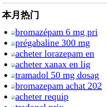
本月热门
bromazépam 6 mg pri
prégabaline 300 mg
acheter lorazepam en
acheter xanax en lig
tramadol 50 mg dosag
bromazepam achat 202
acheter requip