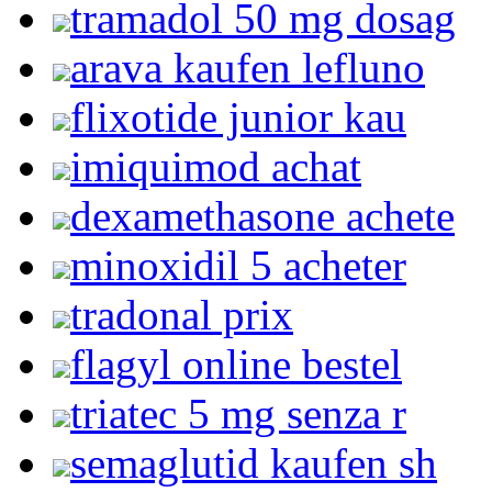
tramadol 50 mg dosag
arava kaufen lefluno
flixotide junior kau
imiquimod achat
dexamethasone achete
minoxidil 5 acheter
tradonal prix
flagyl online bestel
triatec 5 mg senza r
semaglutid kaufen sh