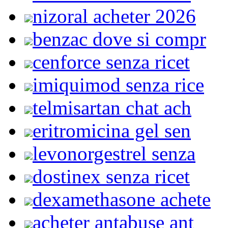
nizoral acheter 2026
benzac dove si compr
cenforce senza ricet
imiquimod senza rice
telmisartan chat ach
eritromicina gel sen
levonorgestrel senza
dostinex senza ricet
dexamethasone achete
acheter antabuse ant