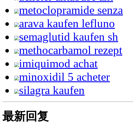
metoclopramide senza
arava kaufen lefluno
semaglutid kaufen sh
methocarbamol rezept
imiquimod achat
minoxidil 5 acheter
silagra kaufen
最新回复