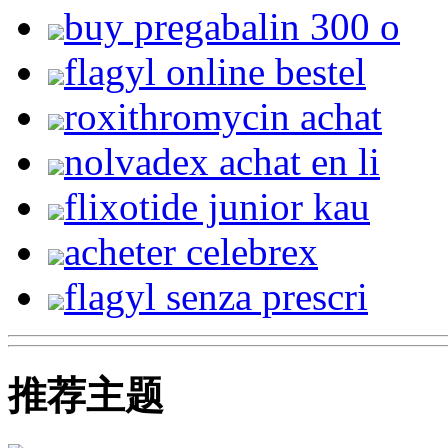
buy pregabalin 300 o
flagyl online bestel
roxithromycin achat
nolvadex achat en li
flixotide junior kau
acheter celebrex
flagyl senza prescri
推荐主题