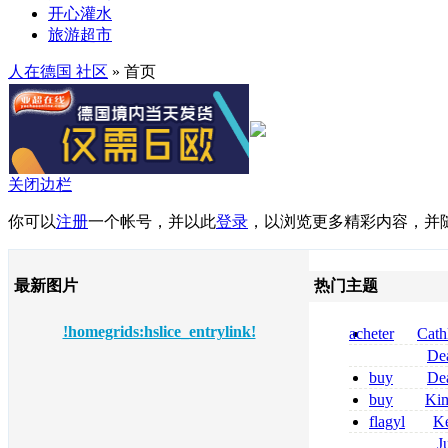
开心灌水
旅游超市
人在德国 社区
» 首页
关闭边栏
你可以
注册
一个帐号，并以此
登录
，以浏览更多精彩内容，并
最新图片
热门主题
!homegrids:hslice_entrylink!
acheter
Cath
dapsone site fia
De
tizanidine achat
buy
De
sans ordonnanc
pregabalin 300 
buy
Ki
pregabalin 300 
zolpidem usa b
flagyl
Ke
online bestellen
J