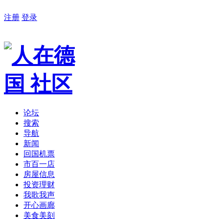
注册
登录
论坛
搜索
导航
新闻
回国机票
市百一店
房屋信息
投资理财
我歌我声
开心画廊
美食美刻