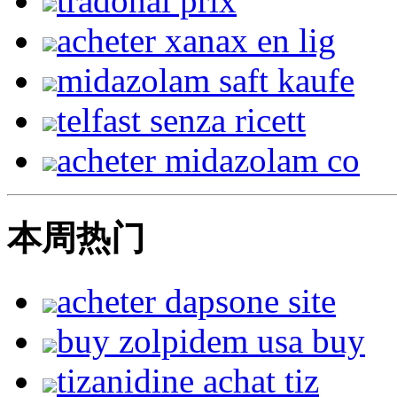
tradonal prix
acheter xanax en lig
midazolam saft kaufe
telfast senza ricett
acheter midazolam co
本周热门
acheter dapsone site
buy zolpidem usa buy
tizanidine achat tiz