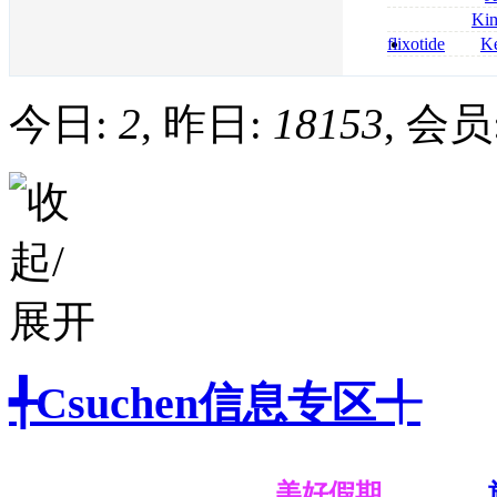
bestellen
roxithromycin a
Ki
sécurité
nolvadex achat 
flixotide
Ke
nolvadex achet
junior kaufen fl
kaufen
今日:
2
, 昨日:
18153
, 会员
╃Csuchen信息专区╃
美好假期