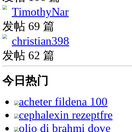
TimothyNar
发帖 69 篇
christian398
发帖 62 篇
今日热门
acheter fildena 100
cephalexin rezeptfre
olio di brahmi dove