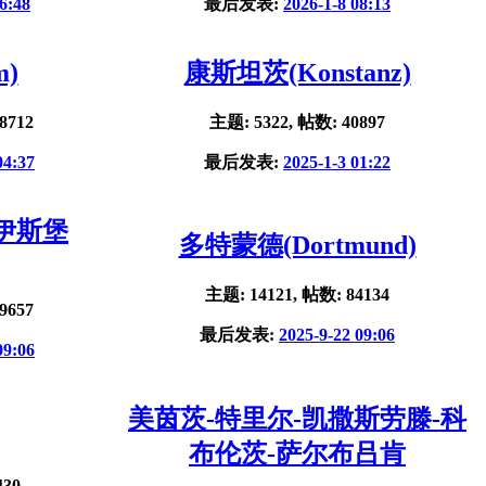
6:48
最后发表:
2026-1-8 08:13
m)
康斯坦茨(Konstanz)
8712
主题: 5322, 帖数: 40897
04:37
最后发表:
2025-1-3 01:22
杜伊斯堡
多特蒙德(Dortmund)
主题: 14121, 帖数: 84134
9657
最后发表:
2025-9-22 09:06
09:06
美茵茨-特里尔-凯撒斯劳滕-科
布伦茨-萨尔布吕肯
430