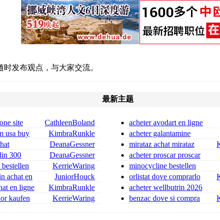
随时发布观点，与大家交流。
最新主题
one site
CathleenBoland
acheter avodart en ligne
voir le site
m usa buy
KimbraRunkle
acheter galantamine
galantamine achat
chat
DeanaGessner
mirataz achat mirataz
 ordonnance
chat achat en ligne
lin 300
DeanaGessner
acheter proscar proscar
in 300 mg for sa
achat
 bestellen
KerrieWaring
minocycline bestellen
minocyclin rezeptfrei
in achat en
JuniorHouck
orlistat dove comprarlo
orlistat acquisto online
at en ligne
KimbraRunkle
acheter wellbutrin 2026
er
nior kaufen
KerrieWaring
benzac dove si compra
ufen
benzac senza ricetta