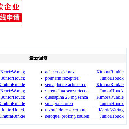
最新回复
KerrieWaring
acheter celebrex
KimbraRunkle
JuniorHouck
premarin rezeptfrei
JuniorHouck
premarin kaufen
KimbraRunkle
semaglutide acheter en
KimbraRunkle
savoir plus
KerrieWaring
vareniclina senza ricetta
JuniorHouck
JuniorHouck
quetiapina 25 mg senza
KimbraRunkle
ricetta quetiapina senza ri
KimbraRunkle
suhagra kaufen
JuniorHouck
JuniorHouck
nizoral dove si compra
KerrieWaring
KimbraRunkle
seroquel prolong kaufen
JuniorHouck
seroquel online bestellen