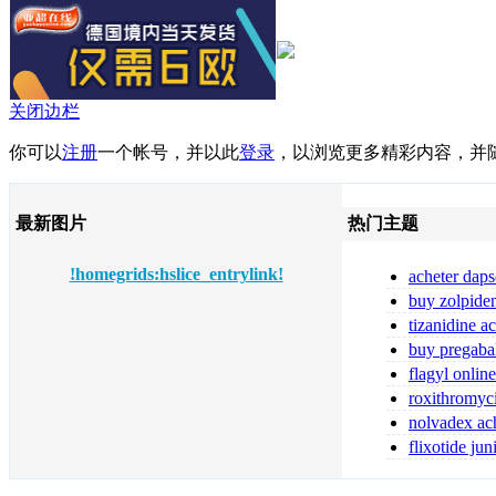
关闭边栏
你可以
注册
一个帐号，并以此
登录
，以浏览更多精彩内容，并
最新图片
热门主题
!homegrids:hslice_entrylink!
acheter daps
fiable
buy zolpide
zolpidem
tizanidine a
tizanidine sans
buy pregaba
online pregabal
flagyl online
flagyl bestellen
roxithromyc
toute sécurité
nolvadex ach
nolvadex achet
flixotide ju
flixotide 50 ka