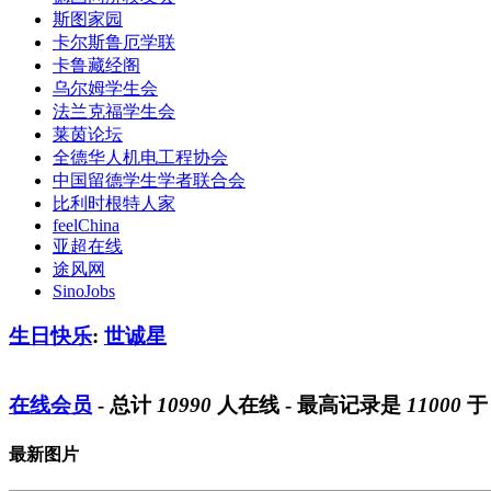
斯图家园
卡尔斯鲁厄学联
卡鲁藏经阁
乌尔姆学生会
法兰克福学生会
莱茵论坛
全德华人机电工程协会
中国留德学生学者联合会
比利时根特人家
feelChina
亚超在线
途风网
SinoJobs
生日快乐
:
世诚星
在线会员
- 总计
10990
人在线 - 最高记录是
11000
最新图片