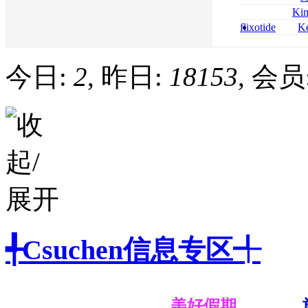
bestellen
roxithromycin a
Ki
sécurité
nolvadex achat 
flixotide
Ke
nolvadex achet
junior kaufen fl
kaufen
今日:
2
, 昨日:
18153
, 会员
╃Csuchen信息专区╃
美好假期