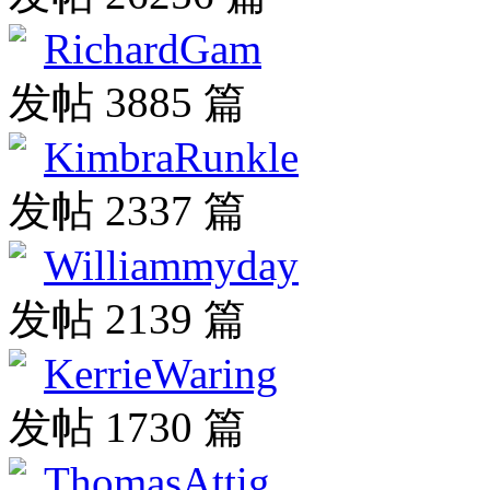
RichardGam
发帖 3885 篇
KimbraRunkle
发帖 2337 篇
Williammyday
发帖 2139 篇
KerrieWaring
发帖 1730 篇
ThomasAttig