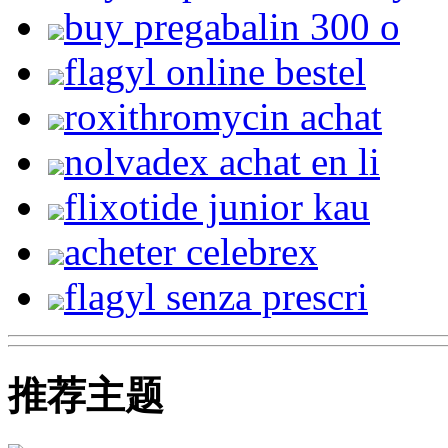
buy pregabalin 300 o
flagyl online bestel
roxithromycin achat
nolvadex achat en li
flixotide junior kau
acheter celebrex
flagyl senza prescri
推荐主题