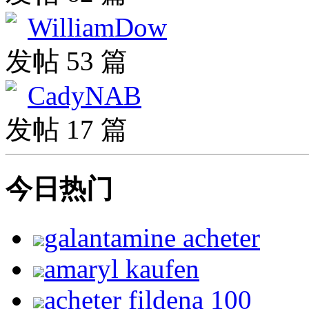
WilliamDow
发帖 53 篇
CadyNAB
发帖 17 篇
今日热门
galantamine acheter
amaryl kaufen
acheter fildena 100