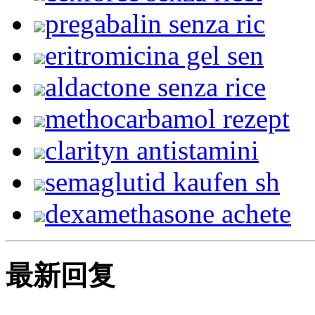
pregabalin senza ric
eritromicina gel sen
aldactone senza rice
methocarbamol rezept
clarityn antistamini
semaglutid kaufen sh
dexamethasone achete
最新回复