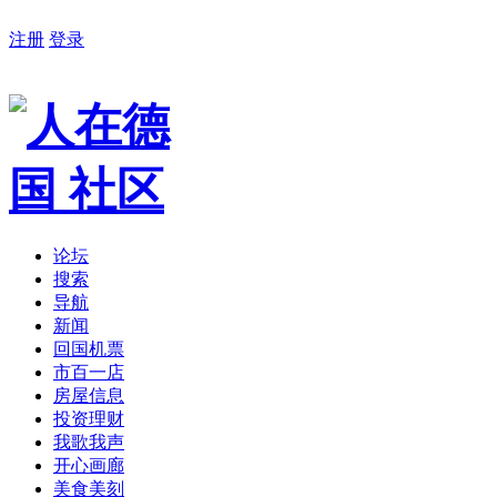
注册
登录
论坛
搜索
导航
新闻
回国机票
市百一店
房屋信息
投资理财
我歌我声
开心画廊
美食美刻