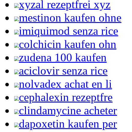
xyzal rezeptfrei xyz
mestinon kaufen ohne
imiquimod senza rice
colchicin kaufen ohn
zudena 100 kaufen
aciclovir senza rice
nolvadex achat en li
cephalexin rezeptfre
clindamycine acheter
dapoxetin kaufen per