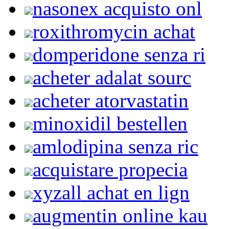
nasonex acquisto onl
roxithromycin achat
domperidone senza ri
acheter adalat sourc
acheter atorvastatin
minoxidil bestellen
amlodipina senza ric
acquistare propecia
xyzall achat en lign
augmentin online kau