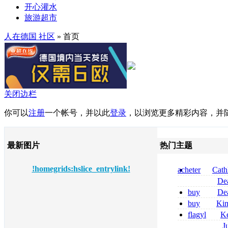
开心灌水
旅游超市
人在德国 社区
» 首页
关闭边栏
你可以
注册
一个帐号，并以此
登录
，以浏览更多精彩内容，并
最新图片
热门主题
!homegrids:hslice_entrylink!
acheter
Cath
dapsone site fia
De
tizanidine achat
buy
De
sans ordonnanc
pregabalin 300 
buy
Ki
pregabalin 300 
zolpidem usa b
flagyl
Ke
online bestellen
J