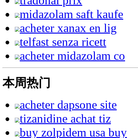
tradonal prix
midazolam saft kaufe
acheter xanax en lig
telfast senza ricett
acheter midazolam co
本周热门
acheter dapsone site
tizanidine achat tiz
buy zolpidem usa buy