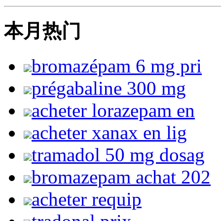
本月热门
bromazépam 6 mg pri
prégabaline 300 mg
acheter lorazepam en
acheter xanax en lig
tramadol 50 mg dosag
bromazepam achat 202
acheter requip