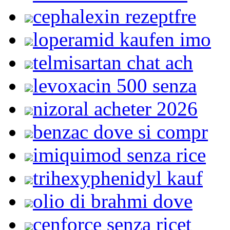
cephalexin rezeptfre
loperamid kaufen imo
telmisartan chat ach
levoxacin 500 senza
nizoral acheter 2026
benzac dove si compr
imiquimod senza rice
trihexyphenidyl kauf
olio di brahmi dove
cenforce senza ricet