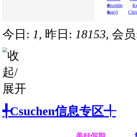
nolvadex achet
celebrex
flixotide
Ke
junior kaufen fl
flagyl
Chri
kaufen
senza prescrizi
flagyl si può co
今日:
1
, 昨日:
18153
, 会员
╃Csuchen信息专区╃
美好假期