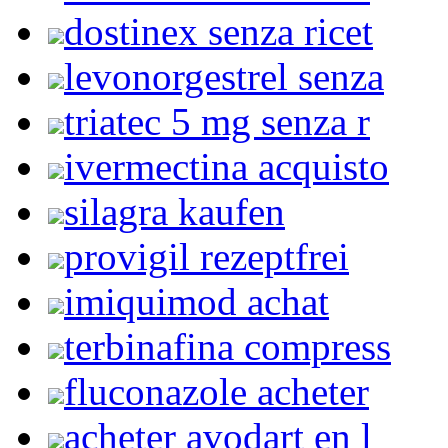
dostinex senza ricet
levonorgestrel senza
triatec 5 mg senza r
ivermectina acquisto
silagra kaufen
provigil rezeptfrei
imiquimod achat
terbinafina compress
fluconazole acheter
acheter avodart en l