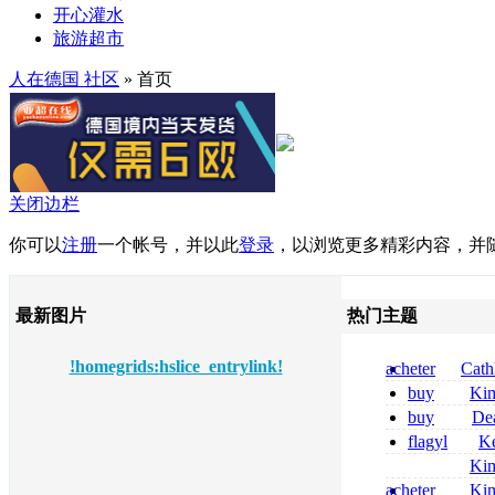
开心灌水
旅游超市
人在德国 社区
» 首页
关闭边栏
你可以
注册
一个帐号，并以此
登录
，以浏览更多精彩内容，并
最新图片
热门主题
!homegrids:hslice_entrylink!
acheter
Cath
dapsone site fia
buy
Ki
zolpidem usa b
buy
De
pregabalin 300 
flagyl
Ke
pregabalin 300 
online bestellen
Ki
bestellen
nolvadex achat 
acheter
Ki