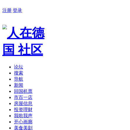
注册
登录
论坛
搜索
导航
新闻
回国机票
市百一店
房屋信息
投资理财
我歌我声
开心画廊
美食美刻