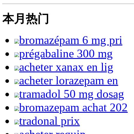
本月热门
bromazépam 6 mg pri
prégabaline 300 mg
acheter xanax en lig
acheter lorazepam en
tramadol 50 mg dosag
bromazepam achat 202
tradonal prix