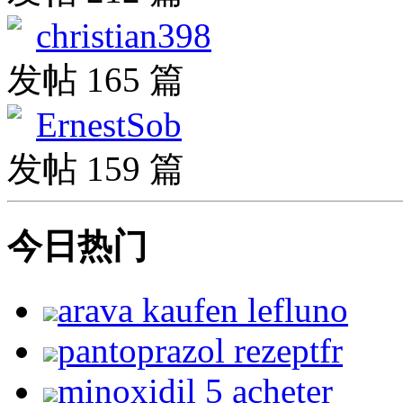
christian398
发帖 165 篇
ErnestSob
发帖 159 篇
今日热门
arava kaufen lefluno
pantoprazol rezeptfr
minoxidil 5 acheter