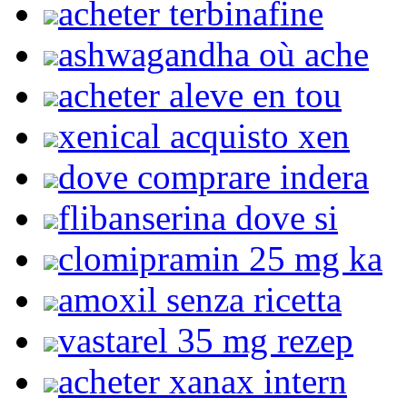
acheter terbinafine
ashwagandha où ache
acheter aleve en tou
xenical acquisto xen
dove comprare indera
flibanserina dove si
clomipramin 25 mg ka
amoxil senza ricetta
vastarel 35 mg rezep
acheter xanax intern