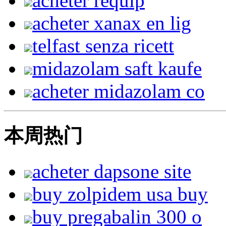
acheter requip
acheter xanax en lig
telfast senza ricett
midazolam saft kaufe
acheter midazolam co
本周热门
acheter dapsone site
buy zolpidem usa buy
buy pregabalin 300 o