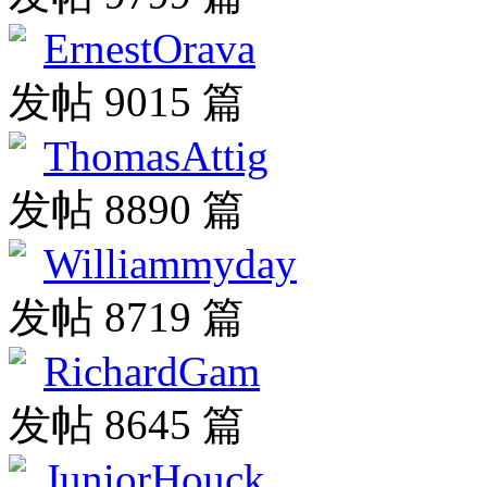
ErnestOrava
发帖 9015 篇
ThomasAttig
发帖 8890 篇
Williammyday
发帖 8719 篇
RichardGam
发帖 8645 篇
JuniorHouck