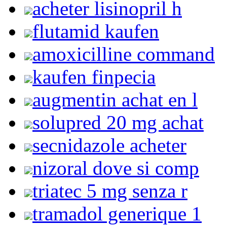
acheter lisinopril h
flutamid kaufen
amoxicilline command
kaufen finpecia
augmentin achat en l
solupred 20 mg achat
secnidazole acheter
nizoral dove si comp
triatec 5 mg senza r
tramadol generique 1