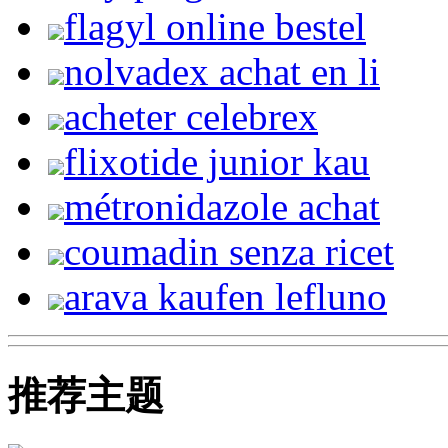
flagyl online bestel
nolvadex achat en li
acheter celebrex
flixotide junior kau
métronidazole achat
coumadin senza ricet
arava kaufen lefluno
推荐主题