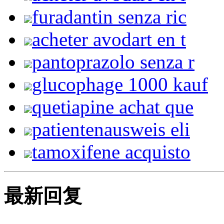
furadantin senza ric
acheter avodart en t
pantoprazolo senza r
glucophage 1000 kauf
quetiapine achat que
patientenausweis eli
tamoxifene acquisto
最新回复