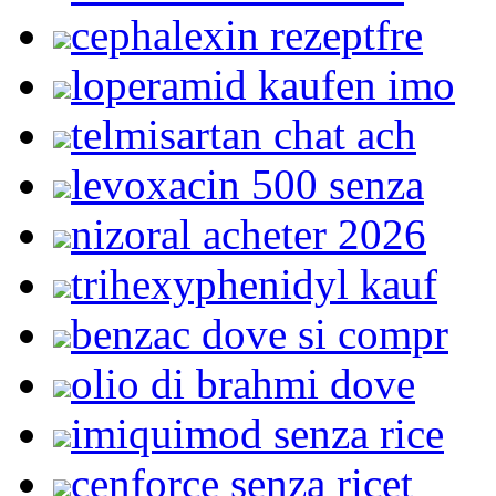
cephalexin rezeptfre
loperamid kaufen imo
telmisartan chat ach
levoxacin 500 senza
nizoral acheter 2026
trihexyphenidyl kauf
benzac dove si compr
olio di brahmi dove
imiquimod senza rice
cenforce senza ricet