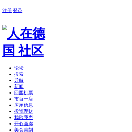
注册
登录
论坛
搜索
导航
新闻
回国机票
市百一店
房屋信息
投资理财
我歌我声
开心画廊
美食美刻