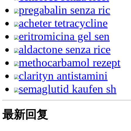
pregabalin senza ric
acheter tetracycline
eritromicina gel sen
aldactone senza rice
methocarbamol rezept
clarityn antistamini
semaglutid kaufen sh
最新回复