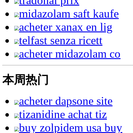
tradonal prix
midazolam saft kaufe
acheter xanax en lig
telfast senza ricett
acheter midazolam co
本周热门
acheter dapsone site
tizanidine achat tiz
buy zolpidem usa buy