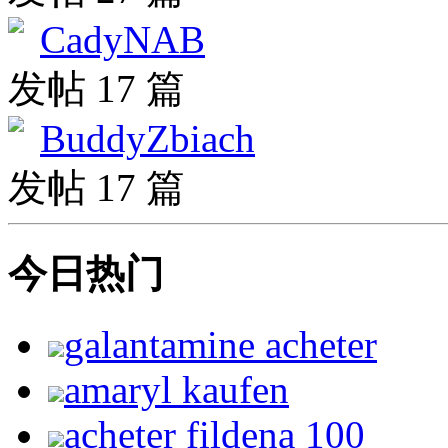
CadyNAB
发帖 17 篇
BuddyZbiach
发帖 17 篇
今日热门
galantamine acheter
amaryl kaufen
acheter fildena 100