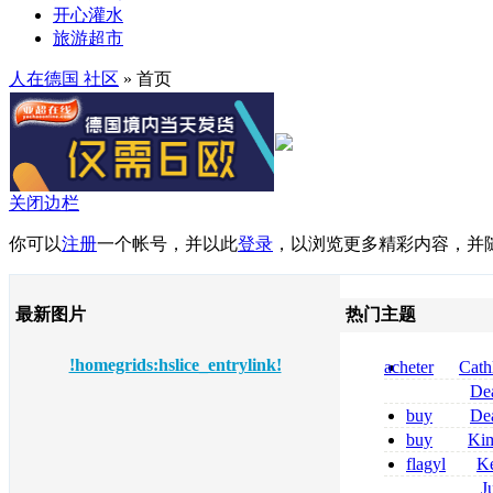
开心灌水
旅游超市
人在德国 社区
» 首页
关闭边栏
你可以
注册
一个帐号，并以此
登录
，以浏览更多精彩内容，并
最新图片
热门主题
!homegrids:hslice_entrylink!
acheter
Cath
dapsone site fia
De
tizanidine achat
buy
De
sans ordonnanc
pregabalin 300 
buy
Ki
pregabalin 300 
zolpidem usa b
flagyl
Ke
online bestellen
J