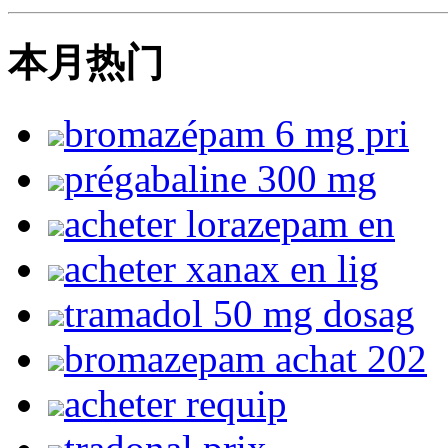
本月热门
bromazépam 6 mg pri
prégabaline 300 mg
acheter lorazepam en
acheter xanax en lig
tramadol 50 mg dosag
bromazepam achat 202
acheter requip