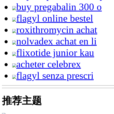
buy pregabalin 300 o
flagyl online bestel
roxithromycin achat
nolvadex achat en li
flixotide junior kau
acheter celebrex
flagyl senza prescri
推荐主题