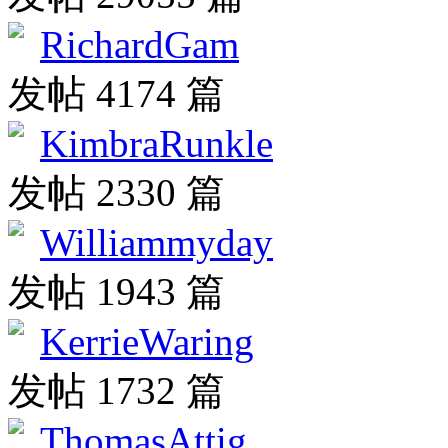
RichardGam
发帖 4174 篇
KimbraRunkle
发帖 2330 篇
Williammyday
发帖 1943 篇
KerrieWaring
发帖 1732 篇
ThomasAttig