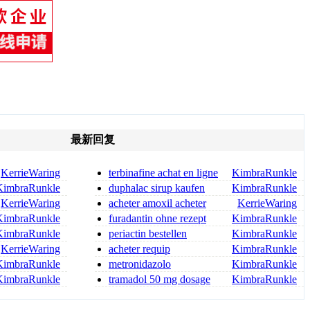
最新回复
KerrieWaring
terbinafine achat en ligne
KimbraRunkle
source fiable
KimbraRunkle
duphalac sirup kaufen
KimbraRunkle
duphalac rezeptfrei
KerrieWaring
acheter amoxil acheter
KerrieWaring
amoxil en ligne
KimbraRunkle
furadantin ohne rezept
KimbraRunkle
furadantin kaufen ohne reze
KimbraRunkle
periactin bestellen
KimbraRunkle
periactin kaufen
KerrieWaring
acheter requip
KimbraRunkle
KimbraRunkle
metronidazolo
KimbraRunkle
compresse senza ricetta metronidazol
KimbraRunkle
tramadol 50 mg dosage
KimbraRunkle
for back pain tramadol dosag