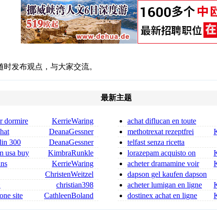
随时发布观点，与大家交流。
最新主题
r dormire
KerrieWaring
achat diflucan en toute
resse
sécurité
chat
DeanaGessner
methotrexat rezeptfrei
 ordonnance
kaufen methotrexat rezeptfr
lin 300
DeanaGessner
telfast senza ricetta
in 300 mg for sa
fexofenadina senza ricetta
m usa buy
KimbraRunkle
lorazepam acquisto on
line senza ricetta tavor acq
ans
KerrieWaring
acheter dramamine voir
le site
ChristenWeitzel
dapson gel kaufen dapson
dica flagyl si può co
salbe rezeptfrei kaufen
合
christian398
acheter lumigan en ligne
one site
CathleenBoland
dostinex achat en ligne
acheter dostinex en ligne