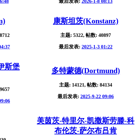
6:48
最后发表:
2026-1-8 08:13
m)
康斯坦茨(Konstanz)
8712
主题: 5322, 帖数: 40897
04:37
最后发表:
2025-1-3 01:22
杜伊斯堡
多特蒙德(Dortmund)
主题: 14121, 帖数: 84134
9657
最后发表:
2025-9-22 09:06
09:06
美茵茨-特里尔-凯撒斯劳滕-科
布伦茨-萨尔布吕肯
430