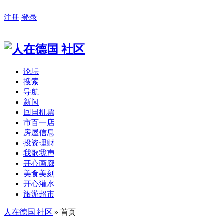
注册
登录
论坛
搜索
导航
新闻
回国机票
市百一店
房屋信息
投资理财
我歌我声
开心画廊
美食美刻
开心灌水
旅游超市
人在德国 社区
» 首页