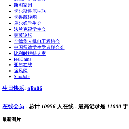
斯图家园
卡尔斯鲁厄学联
卡鲁藏经阁
乌尔姆学生会
法兰克福学生会
莱茵论坛
全德华人机电工程协会
中国留德学生学者联合会
比利时根特人家
feelChina
亚超在线
途风网
SinoJobs
生日快乐
:
qliu06
在线会员
- 总计
10956
人在线 - 最高记录是
11000
最新图片