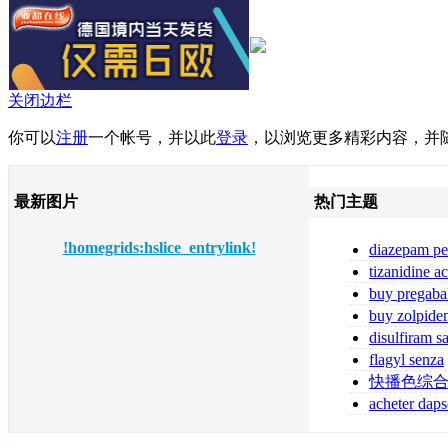
关闭边栏
你可以
注册
一个帐号，并以此
登录
，以浏览更多精彩内容，并
最新图片
热门主题
!homegrids:hslice_entrylink!
diazepam pe
diazepam comp
tizanidine a
tizanidine sans
buy pregaba
online pregabal
buy zolpide
zolpidem
disulfiram s
ordonnance
flagyl senza
prescrizione me
快播色综
acheter daps
fiable