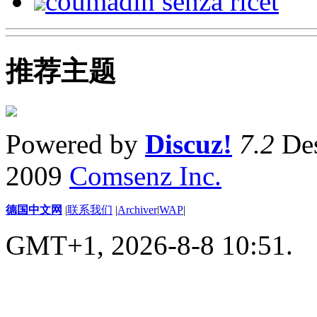
coumadin senza ricet
推荐主题
Powered by
Discuz!
7.2
Des
2009
Comsenz Inc.
德国中文网
|
联系我们
|
Archiver
|
WAP
|
GMT+1, 2026-8-8 10:51.