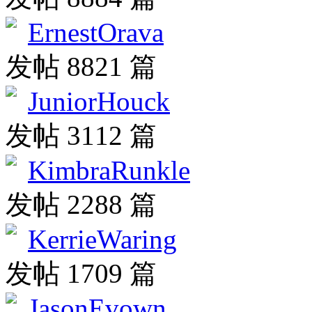
ErnestOrava
发帖 8821 篇
JuniorHouck
发帖 3112 篇
KimbraRunkle
发帖 2288 篇
KerrieWaring
发帖 1709 篇
JasonEvown