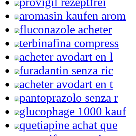
provigil rezeptfrei
aromasin kaufen arom
fluconazole acheter
terbinafina compress
acheter avodart en l
furadantin senza ric
acheter avodart en t
pantoprazolo senza r
glucophage 1000 kauf
quetiapine achat que