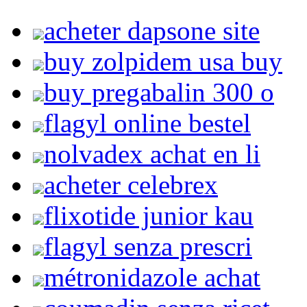
acheter dapsone site
buy zolpidem usa buy
buy pregabalin 300 o
flagyl online bestel
nolvadex achat en li
acheter celebrex
flixotide junior kau
flagyl senza prescri
métronidazole achat