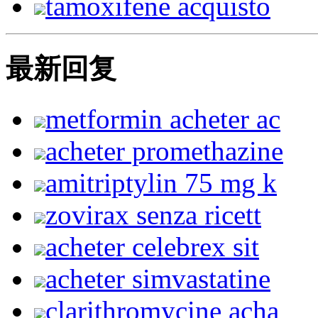
tamoxifene acquisto
最新回复
metformin acheter ac
acheter promethazine
amitriptylin 75 mg k
zovirax senza ricett
acheter celebrex sit
acheter simvastatine
clarithromycine acha