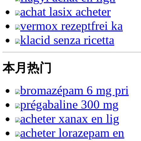
achat lasix acheter
vermox rezeptfrei ka
klacid senza ricetta
本月热门
bromazépam 6 mg pri
prégabaline 300 mg
acheter xanax en lig
acheter lorazepam en