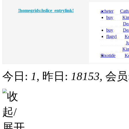
!homegrids:hslice_entrylink!
acheter
Cath
dapsone site fia
buy
Ki
zolpidem usa b
De
tizanidine achat
buy
De
sans ordonnanc
pregabalin 300 
flagyl
Ke
pregabalin 300 
online bestellen
J
bestellen
roxithromycin a
Ki
sécurité
nolvadex achat 
flixotide
Ke
nolvadex achet
junior kaufen fl
kaufen
今日:
1
, 昨日:
18153
, 会员