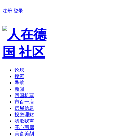
注册
登录
论坛
搜索
导航
新闻
回国机票
市百一店
房屋信息
投资理财
我歌我声
开心画廊
美食美刻