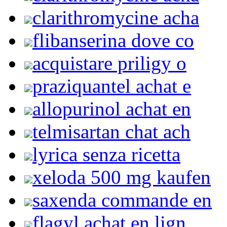
clarithromycine acha
flibanserina dove co
acquistare priligy o
praziquantel achat e
allopurinol achat en
telmisartan chat ach
lyrica senza ricetta
xeloda 500 mg kaufen
saxenda commande en
flagyl achat en lign