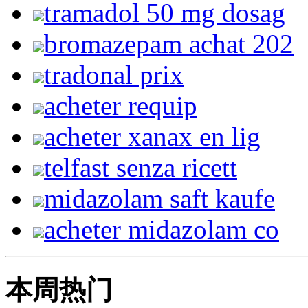
tramadol 50 mg dosag
bromazepam achat 202
tradonal prix
acheter requip
acheter xanax en lig
telfast senza ricett
midazolam saft kaufe
acheter midazolam co
本周热门