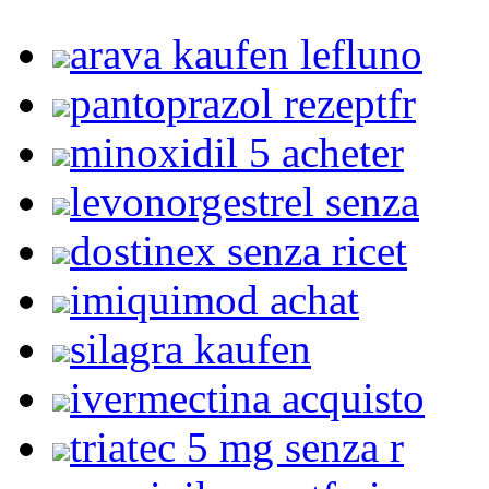
arava kaufen lefluno
pantoprazol rezeptfr
minoxidil 5 acheter
levonorgestrel senza
dostinex senza ricet
imiquimod achat
silagra kaufen
ivermectina acquisto
triatec 5 mg senza r