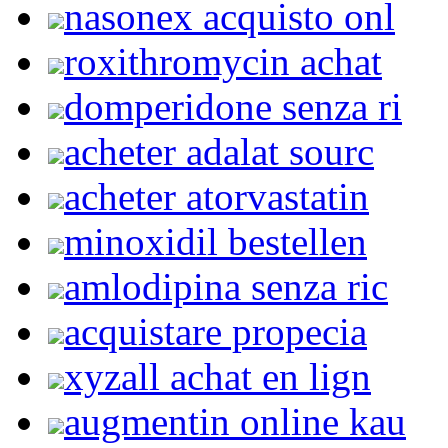
nasonex acquisto onl
roxithromycin achat
domperidone senza ri
acheter adalat sourc
acheter atorvastatin
minoxidil bestellen
amlodipina senza ric
acquistare propecia
xyzall achat en lign
augmentin online kau