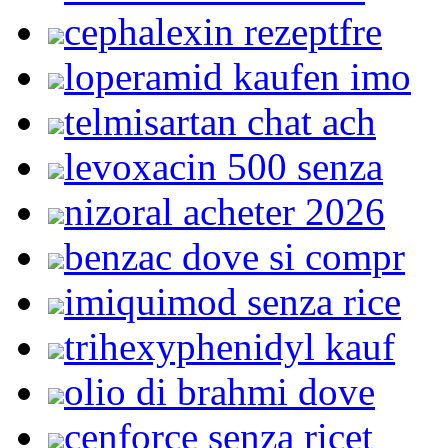
cephalexin rezeptfre
loperamid kaufen imo
telmisartan chat ach
levoxacin 500 senza
nizoral acheter 2026
benzac dove si compr
imiquimod senza rice
trihexyphenidyl kauf
olio di brahmi dove
cenforce senza ricet