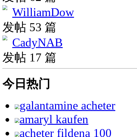
WilliamDow
发帖 53 篇
CadyNAB
发帖 17 篇
今日热门
galantamine acheter
amaryl kaufen
acheter fildena 100