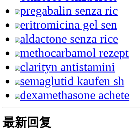
pregabalin senza ric
eritromicina gel sen
aldactone senza rice
methocarbamol rezept
clarityn antistamini
semaglutid kaufen sh
dexamethasone achete
最新回复