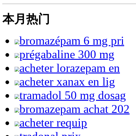
本月热门
bromazépam 6 mg pri
prégabaline 300 mg
acheter lorazepam en
acheter xanax en lig
tramadol 50 mg dosag
bromazepam achat 202
acheter requip