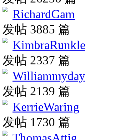
RichardGam
发帖 3885 篇
KimbraRunkle
发帖 2337 篇
Williammyday
发帖 2139 篇
KerrieWaring
发帖 1730 篇
ThomasAttig