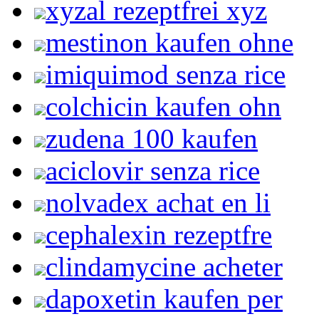
xyzal rezeptfrei xyz
mestinon kaufen ohne
imiquimod senza rice
colchicin kaufen ohn
zudena 100 kaufen
aciclovir senza rice
nolvadex achat en li
cephalexin rezeptfre
clindamycine acheter
dapoxetin kaufen per