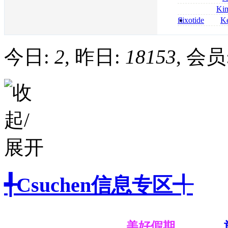
bestellen
roxithromycin a
Ki
sécurité
nolvadex achat 
flixotide
Ke
nolvadex achet
junior kaufen fl
kaufen
今日:
2
, 昨日:
18153
, 会员
╃Csuchen信息专区╃
美好假期