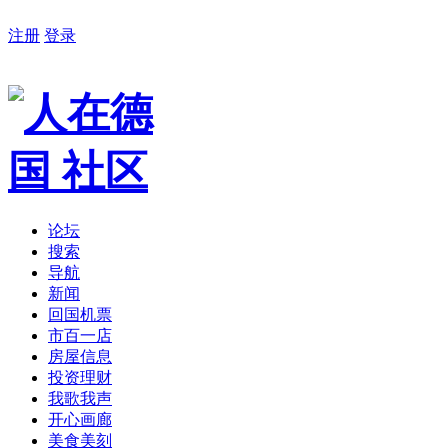
注册
登录
论坛
搜索
导航
新闻
回国机票
市百一店
房屋信息
投资理财
我歌我声
开心画廊
美食美刻