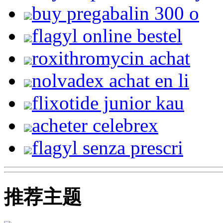
buy pregabalin 300 o
flagyl online bestel
roxithromycin achat
nolvadex achat en li
flixotide junior kau
acheter celebrex
flagyl senza prescri
推荐主题