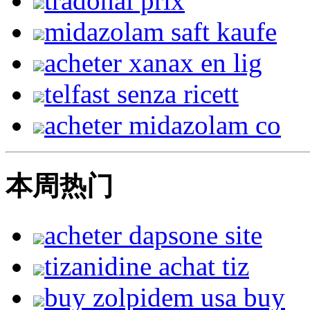
tradonal prix
midazolam saft kaufe
acheter xanax en lig
telfast senza ricett
acheter midazolam co
本周热门
acheter dapsone site
tizanidine achat tiz
buy zolpidem usa buy