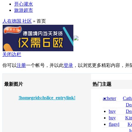
开心灌水
旅游超市
人在德国 社区
» 首页
关闭边栏
你可以
注册
一个帐号，并以此
登录
，以浏览更多精彩内容，并
最新图片
热门主题
!homegrids:hslice_entrylink!
acheter
Cath
dapsone site fia
De
tizanidine achat
buy
De
sans ordonnanc
pregabalin 300 
buy
Ki
pregabalin 300 
zolpidem usa b
flagyl
Ke
online bestellen
J