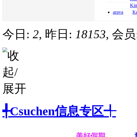
kaufen
métronidazole a
Ki
2026
coumadin senza 
arava
Ke
kaufen lefluno
kaufen
今日:
2
, 昨日:
18153
, 会员
╃Csuchen信息专区╃
美好假期