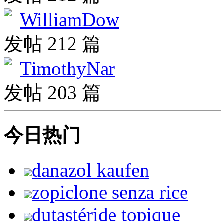
WilliamDow
发帖 212 篇
TimothyNar
发帖 203 篇
今日热门
danazol kaufen
zopiclone senza rice
dutastéride topique