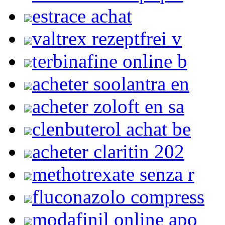
estrace achat
valtrex rezeptfrei v
terbinafine online b
acheter soolantra en
acheter zoloft en sa
clenbuterol achat be
acheter claritin 202
methotrexate senza r
fluconazolo compress
modafinil online apo