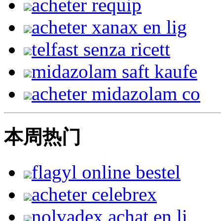
acheter requip
acheter xanax en lig
telfast senza ricett
midazolam saft kaufe
acheter midazolam co
本周热门
flagyl online bestel
acheter celebrex
nolvadex achat en li