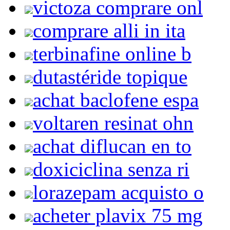
victoza comprare onl
comprare alli in ita
terbinafine online b
dutastéride topique
achat baclofene espa
voltaren resinat ohn
achat diflucan en to
doxiciclina senza ri
lorazepam acquisto o
acheter plavix 75 mg