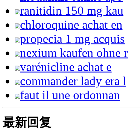
ranitidin 150 mg kau
chloroquine achat en
propecia 1 mg acquis
nexium kaufen ohne r
varénicline achat e
commander lady era l
faut il une ordonnan
最新回复