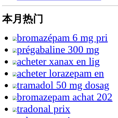
本月热门
bromazépam 6 mg pri
prégabaline 300 mg
acheter xanax en lig
acheter lorazepam en
tramadol 50 mg dosag
bromazepam achat 202
tradonal prix