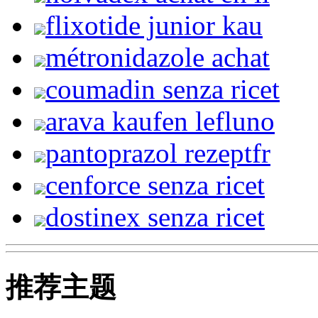
flixotide junior kau
métronidazole achat
coumadin senza ricet
arava kaufen lefluno
pantoprazol rezeptfr
cenforce senza ricet
dostinex senza ricet
推荐主题