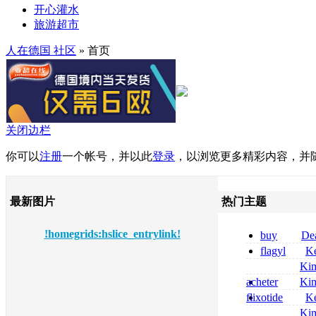
开心灌水
旅游超市
人在德国 社区
» 首页
关闭边栏
你可以
注册
一个帐号，并以此
登录
，以浏览更多精彩内容，并
最新图片
热门主题
!homegrids:hslice_entrylink!
buy
De
pregabalin 300 
flagyl
Ke
pregabalin 300 
online bestellen
Ki
bestellen
nolvadex achat 
acheter
Ki
nolvadex achet
celebrex
flixotide
Ke
junior kaufen fl
Ki