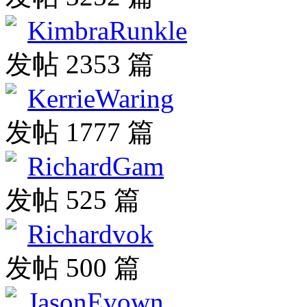
KimbraRunkle
发帖 2353 篇
KerrieWaring
发帖 1777 篇
RichardGam
发帖 525 篇
Richardvok
发帖 500 篇
JasonEvown