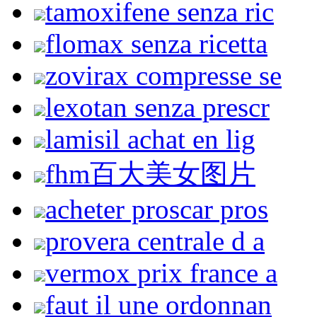
tamoxifene senza ric
flomax senza ricetta
zovirax compresse se
lexotan senza prescr
lamisil achat en lig
fhm百大美女图片
acheter proscar pros
provera centrale d a
vermox prix france a
faut il une ordonnan