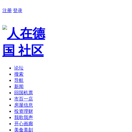
注册
登录
论坛
搜索
导航
新闻
回国机票
市百一店
房屋信息
投资理财
我歌我声
开心画廊
美食美刻