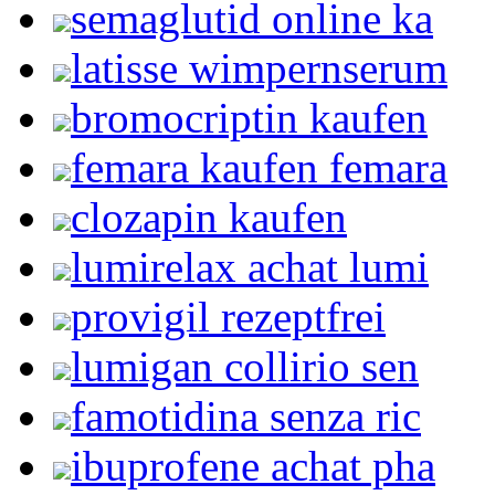
semaglutid online ka
latisse wimpernserum
bromocriptin kaufen
femara kaufen femara
clozapin kaufen
lumirelax achat lumi
provigil rezeptfrei
lumigan collirio sen
famotidina senza ric
ibuprofene achat pha