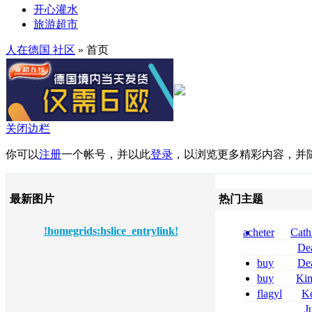
开心灌水
旅游超市
人在德国 社区
» 首页
关闭边栏
你可以
注册
一个帐号，并以此
登录
，以浏览更多精彩内容，并
最新图片
热门主题
!homegrids:hslice_entrylink!
acheter
Cath
dapsone site fia
De
tizanidine achat
buy
De
sans ordonnanc
pregabalin 300 
buy
Ki
pregabalin 300 
zolpidem usa b
flagyl
Ke
online bestellen
J