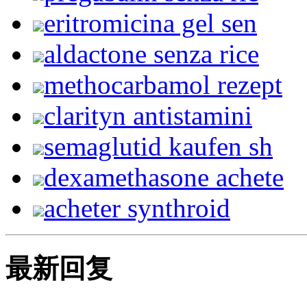
eritromicina gel sen
aldactone senza rice
methocarbamol rezept
clarityn antistamini
semaglutid kaufen sh
dexamethasone achete
acheter synthroid
最新回复