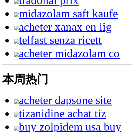
tradonal prix
midazolam saft kaufe
acheter xanax en lig
telfast senza ricett
acheter midazolam co
本周热门
acheter dapsone site
tizanidine achat tiz
buy zolpidem usa buy