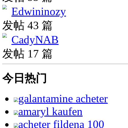
Edwininozy
发帖 43 篇
CadyNAB
发帖 17 篇
今日热门
galantamine acheter
amaryl kaufen
acheter fildena 100