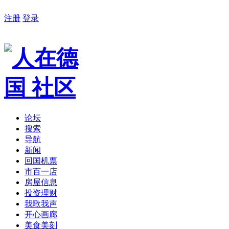
注册
登录
论坛
搜索
导航
新闻
回国机票
市百一店
房屋信息
投资理财
我歌我声
开心画廊
美食美刻