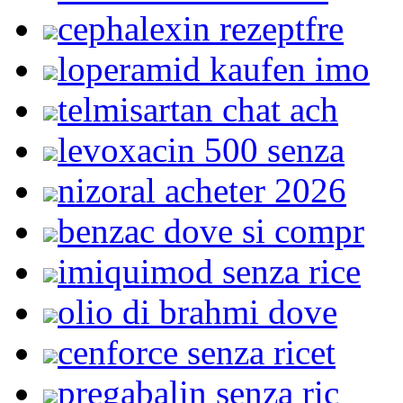
cephalexin rezeptfre
loperamid kaufen imo
telmisartan chat ach
levoxacin 500 senza
nizoral acheter 2026
benzac dove si compr
imiquimod senza rice
olio di brahmi dove
cenforce senza ricet
pregabalin senza ric