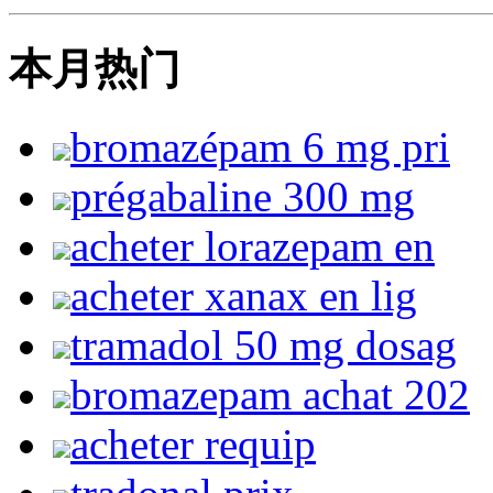
本月热门
bromazépam 6 mg pri
prégabaline 300 mg
acheter lorazepam en
acheter xanax en lig
tramadol 50 mg dosag
bromazepam achat 202
acheter requip