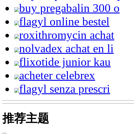
buy pregabalin 300 o
flagyl online bestel
roxithromycin achat
nolvadex achat en li
flixotide junior kau
acheter celebrex
flagyl senza prescri
推荐主题