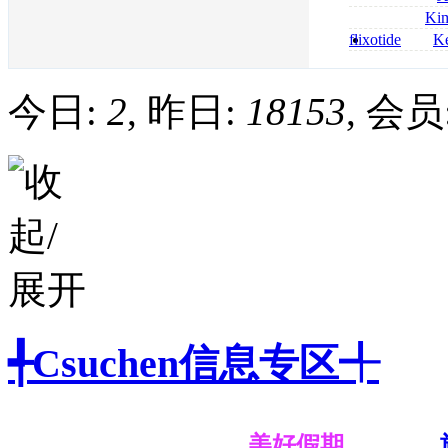
bestellen
roxithromycin a
Ki
sécurité
nolvadex achat 
flixotide
Ke
nolvadex achet
junior kaufen fl
kaufen
今日:
2
, 昨日:
18153
, 会员
╃Csuchen信息专区╃
美好假期