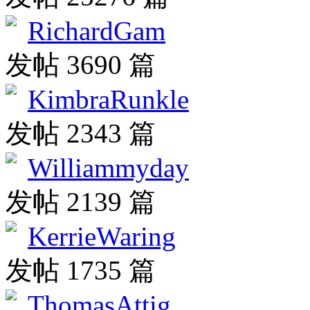
RichardGam
发帖 3690 篇
KimbraRunkle
发帖 2343 篇
Williammyday
发帖 2139 篇
KerrieWaring
发帖 1735 篇
ThomasAttig