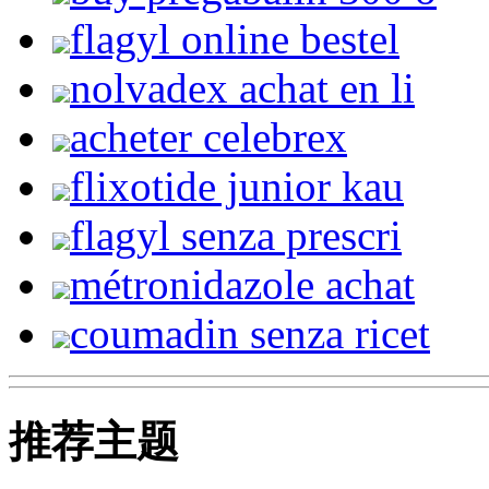
flagyl online bestel
nolvadex achat en li
acheter celebrex
flixotide junior kau
flagyl senza prescri
métronidazole achat
coumadin senza ricet
推荐主题