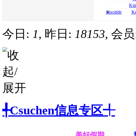
bestellen
roxithromycin a
Ki
sécurité
nolvadex achat 
flixotide
Ke
nolvadex achet
junior kaufen fl
kaufen
今日:
1
, 昨日:
18153
, 会员
╃Csuchen信息专区╃
美好假期