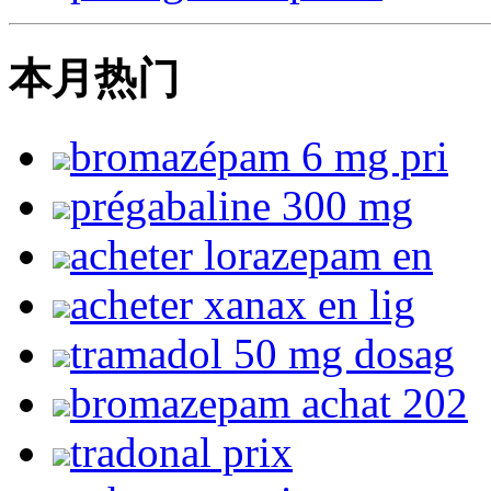
本月热门
bromazépam 6 mg pri
prégabaline 300 mg
acheter lorazepam en
acheter xanax en lig
tramadol 50 mg dosag
bromazepam achat 202
tradonal prix