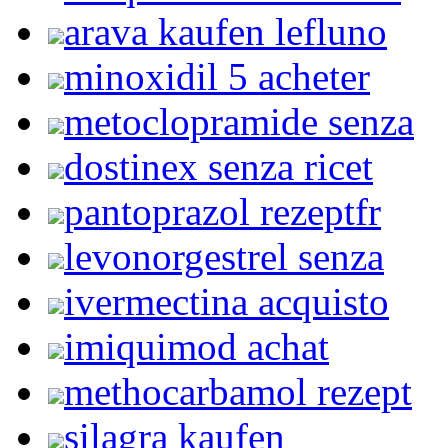
arava kaufen lefluno
minoxidil 5 acheter
metoclopramide senza
dostinex senza ricet
pantoprazol rezeptfr
levonorgestrel senza
ivermectina acquisto
imiquimod achat
methocarbamol rezept
silagra kaufen