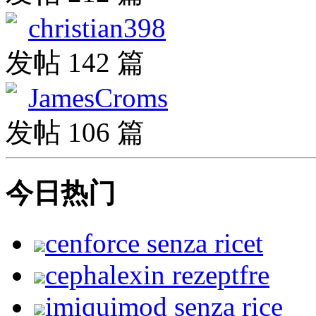
christian398
发帖 142 篇
JamesCroms
发帖 106 篇
今日热门
cenforce senza ricet
cephalexin rezeptfre
imiquimod senza rice