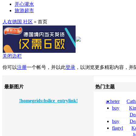
开心灌水
旅游超市
人在德国 社区
» 首页
关闭边栏
你可以
注册
一个帐号，并以此
登录
，以浏览更多精彩内容，并
最新图片
热门主题
!homegrids:hslice_entrylink!
acheter
Cath
dapsone site fia
buy
Ki
zolpidem usa b
De
tizanidine achat
buy
De
sans ordonnanc
pregabalin 300 
flagyl
Ke
pregabalin 300 
online bestellen
J