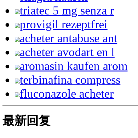
triatec 5 mg senza r
provigil rezeptfrei
acheter antabuse ant
acheter avodart en l
aromasin kaufen arom
terbinafina compress
fluconazole acheter
最新回复