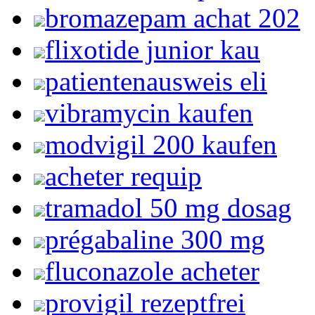
bromazepam achat 202
flixotide junior kau
patientenausweis eli
vibramycin kaufen
modvigil 200 kaufen
acheter requip
tramadol 50 mg dosag
prégabaline 300 mg
fluconazole acheter
provigil rezeptfrei