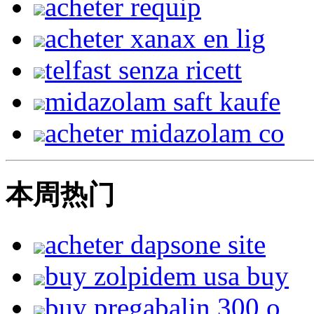
acheter requip
acheter xanax en lig
telfast senza ricett
midazolam saft kaufe
acheter midazolam co
本周热门
acheter dapsone site
buy zolpidem usa buy
buy pregabalin 300 o