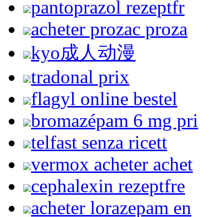
pantoprazol rezeptfr
acheter prozac proza
kyo成人动漫
tradonal prix
flagyl online bestel
bromazépam 6 mg pri
telfast senza ricett
vermox acheter achet
cephalexin rezeptfre
acheter lorazepam en