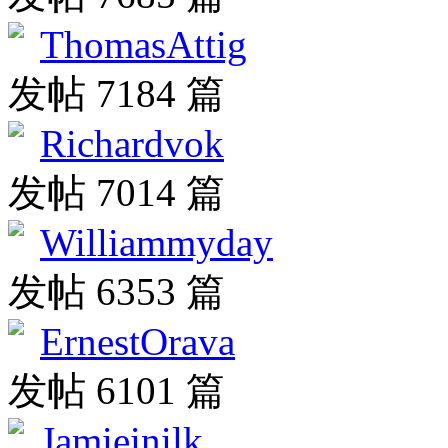
ThomasAttig
发帖 7184 篇
Richardvok
发帖 7014 篇
Williammyday
发帖 6353 篇
ErnestOrava
发帖 6101 篇
Jamieinilk