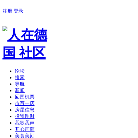
注册
登录
论坛
搜索
导航
新闻
回国机票
市百一店
房屋信息
投资理财
我歌我声
开心画廊
美食美刻