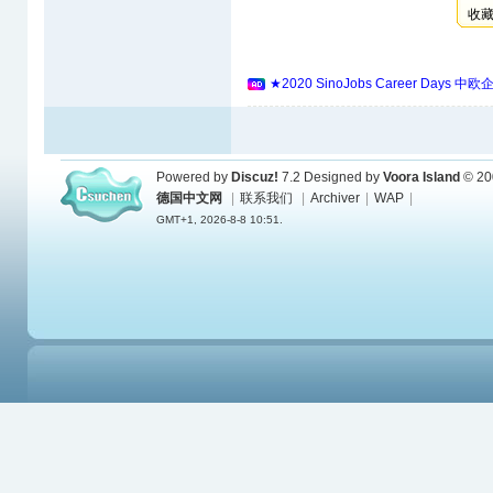
收
★2020 SinoJobs Career 
Powered by
Discuz!
7.2
Designed by
Voora Island
© 20
德国中文网
|
联系我们
|
Archiver
|
WAP
|
GMT+1, 2026-8-8 10:51.