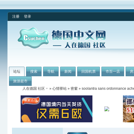
注册
登录
论坛
搜索
导航
新闻
回国机票
市百一店
房
旅游超市
人在德国 社区
»
心情驿站
»
密窗
» soolantra sans ordonnance ache