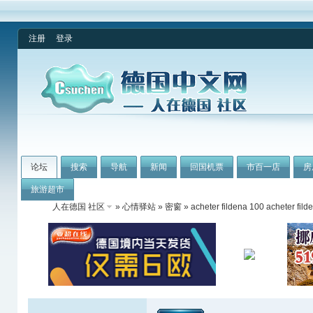
注册
登录
论坛
搜索
导航
新闻
回国机票
市百一店
房
旅游超市
人在德国 社区
»
心情驿站
»
密窗
» acheter fildena 100 acheter fild