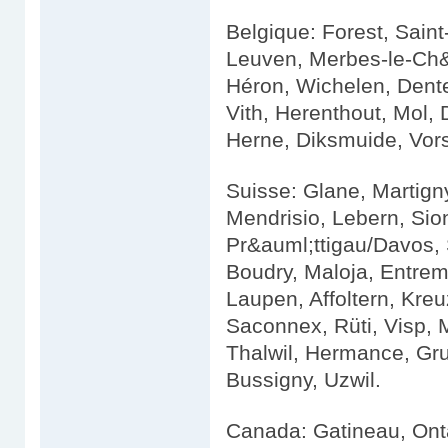
Belgique: Forest, Saint
Leuven, Merbes-le-Ch&a
Héron, Wichelen, Dent
Vith, Herenthout, Mol, 
Herne, Diksmuide, Vors
Suisse: Glane, Martigny
Mendrisio, Lebern, Sion
Pr&auml;ttigau/Davos, 
Boudry, Maloja, Entrem
Laupen, Affoltern, Kreu
Saconnex, Rüti, Visp, M
Thalwil, Hermance, Gru
Bussigny, Uzwil.
Canada: Gatineau, Onta