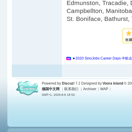
Edmunston, Tracadie, 
Campbellton, Manitoba
St. Boniface, Bathurst,
收
★2020 SinoJobs Career 
Powered by
Discuz!
7.2
Designed by
Voora Island
© 20
德国中文网
|
联系我们
|
Archiver
|
WAP
|
GMT+1, 2026-8-6 18:52.