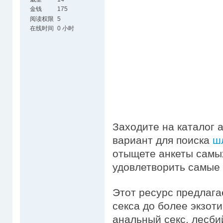
金钱
175
阅读权限
5
在线时间
0 小时
Заходите на каталог 
вариант для поиска
ш
отыщете анкеты самых
удовлетворить самые
Этот ресурс предлага
секса до более экзоти
анальный секс, лесби