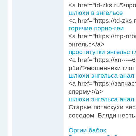
<a href="td-zks.ru">пр
шлюхи в энгельсе
<a href="https://td-zk
горячие порно-геи
<a href="https://mp-or
энгельс</a>
проститутки энгельс 
<a href="https://xn-----
p1ai">мошенники глот
шлюхи энгельса анал
<a href="https://запч
сперму</a>
шлюхи энгельса анал
Старые потаскухи вес
соседом. Бляди несть
Оргии бабок