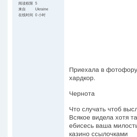
阅读权限
5
来自
Ukraine
在线时间
0 小时
Приехала в фотофору
хардкор.
Чернота
Что случать чтоб выс
Всякое видела хотя т
ебисесь ваша милость
казино ссылочками