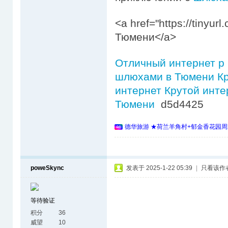
<a href="https://tinyu
Тюмени</a>
Отличный интернет р
шлюхами в Тюмени
Кр
интернет
Крутой инте
Тюмени
d5d4425
德华旅游 ★荷兰羊角村+郁金香花园周
poweSkync
发表于 2025-1-22 05:39
|
只看该作
等待验证
积分
36
威望
10