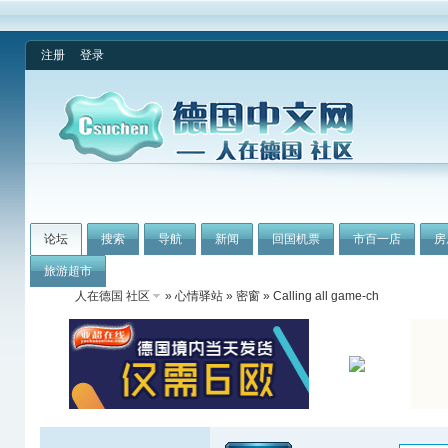
注册
登录
论坛
搜索
导航
新闻
回国机票
市百一店
房
旅游超市
人在德国 社区
»
心情驿站
»
密窗
» Calling all game-ch