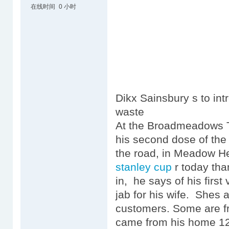
在线时间
0 小时
Dikx Sainsbury s to intr
waste
At the Broadmeadows To
his second dose of the 
the road, in Meadow He
stanley cup
r today tha
in, he says of his first 
jab for his wife. Shes 
customers. Some are from
came from his home 12