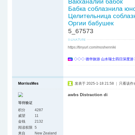
Вакханалии бабок
Бабка соблазнила юно
Целительница соблаз
Оргии бабушек
5_67573
https://tinyurl.com/moshenniki
◇◇◇ 德华旅游 山水瑞士四日深度游 
MorrissMes
发表于 2025-1-18 21:58
|
只看该作
awbs Distraction di
等待验证
积分
4287
威望
11
金钱
2132
阅读权限
5
来自
New Zealand