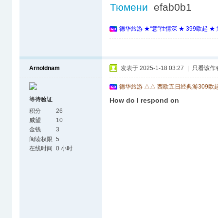
Тюмени
efab0b1
德华旅游 ★“意”往情深 ★ 399欧起 
Arnoldnam
发表于 2025-1-18 03:27
|
只看该作
德华旅游 △△ 西欧五日经典游309欧
等待验证
How do I respond on
积分
26
威望
10
金钱
3
阅读权限
5
在线时间
0 小时