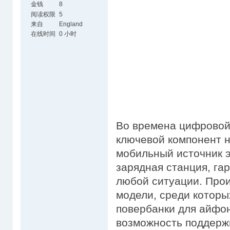
金钱
8
阅读权限
5
来自
England
在线时间
0 小时
Во времена цифровой
ключевой компонент н
мобильный источник э
зарядная станция, га
любой ситуации. Про
модели, среди которых
повербанки для айфона
возможность поддерж