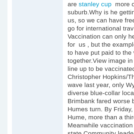
are
stanley cup
more ca
suburb.Why is he gett
us, so we can have fre
go for international tra
Vaccination can only he
for us , but the exampl
to have put paid to the 
together.View image i
line up to be vaccinate
Christopher Hopkins/T
wave last year, only W
diverse blue-collar lo
Brimbank fared worse 
Humes turn. By Friday, 
Hume, more than a third
Meanwhile vaccination 
state.Community leader