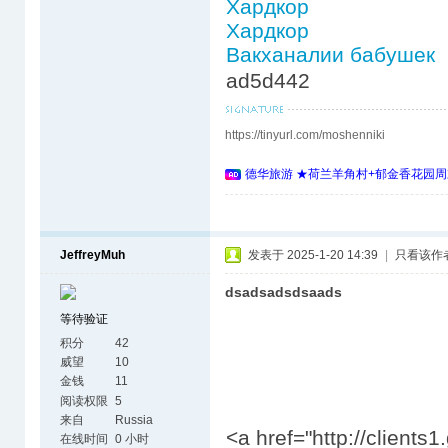
Хардкор
Хардкор
Вакханалии бабушек
ad5d442
https://tinyurl.com/moshenniki
德华旅游 ★荷兰羊角村+郁金香花园周
JeffreyMuh
发表于 2025-1-20 14:39
|
只看该作
dsadsadsdsaads
等待验证
积分
42
威望
10
金钱
11
阅读权限
5
来自
Russia
<a href="http://clients
在线时间
0 小时