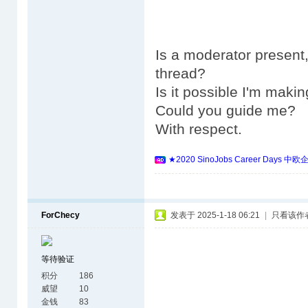
Is a moderator present,
thread?
Is it possible I'm mak
Could you guide me?
With respect.
★2020 SinoJobs Career 
ForChecy
发表于 2025-1-18 06:21
|
只看该作
等待验证
积分
186
威望
10
金钱
83