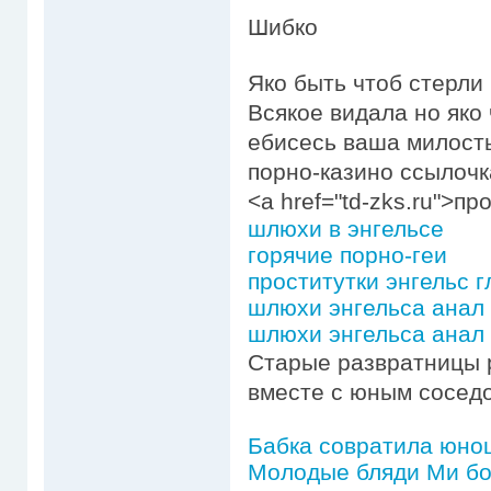
Шибко
Яко быть чтоб стерли
Всякое видала но яко
ебисесь ваша милост
порно-казино ссылоч
<a href="td-zks.ru">пр
шлюхи в энгельсе
горячие порно-геи
проститутки энгельс 
шлюхи энгельса анал
шлюхи энгельса анал
Старые развратницы 
вместе с юным соседо
Бабка совратила юнош
Молодые бляди Ми бол