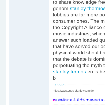
to share knowledge free
genom
stanley thermo
lobbies are far more pow
consumer ones. The most
the Copyright Alliance 
music industries, which
answer such loaded que
that have served our e
physical world should a
that the debate is domi
perpetuating the myth t
stanley termos
en is be
b
https://www.cups-stanley.com.de
德华旅游 ★“意”往情深 ★ 399欧起 