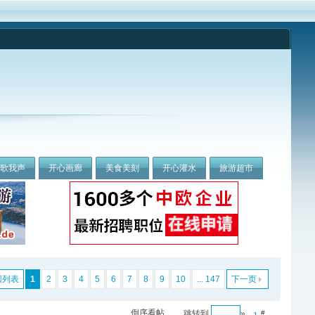
我歌我声
开心画廊
美食美刻
开心灌水
旅游超市
回列表
1
2
3
4
5
6
7
8
9
10
... 147
下一页
倒序看帖
跳转到
»
#