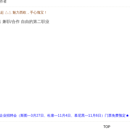
作者
欧起 △△ 魅力西欧，手心瑰宝！
零售 兼职/合作 自由的第二职业
 Days 中欧企业招聘会（斯图—3月27日、杜塞—11月4日、慕尼黑—11月6日）门票免费预定★
TOP