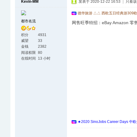
Kevin-MM
发表于 2020-12-22 16:53
|
只看该
德华旅游 △△ 西欧五日经典游309
都市名流
网售旺季特招：eBay Amazon 
积分
4931
威望
33
金钱
2382
阅读权限
80
在线时间
13 小时
★2020 SinoJobs Career