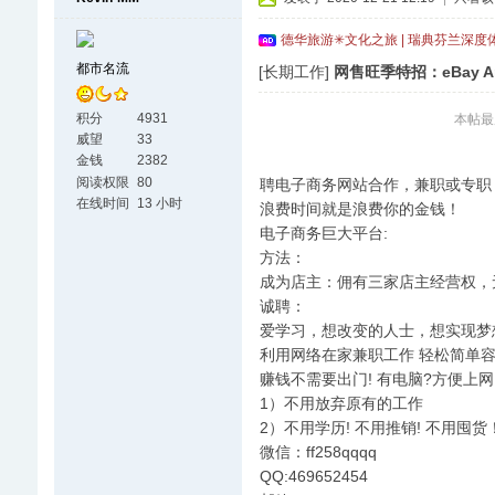
德华旅游✳文化之旅 | 瑞典芬兰深度
都市名流
[长期工作]
网售旺季特招：eBay A
积分
4931
本帖最后由
威望
33
金钱
2382
阅读权限
80
聘电子商务网站合作，兼职或专职
在线时间
13 小时
浪费时间就是浪费你的金钱！
电子商务巨大平台:
方法：
成为店主：佣有三家店主经营权，
诚聘：
爱学习，想改变的人士，想实现梦
利用网络在家兼职工作 轻松简单容
赚钱不需要出门! 有电脑?方便上网
1）不用放弃原有的工作
2）不用学历! 不用推销! 不用囤
微信：ff258qqqq
QQ:469652454