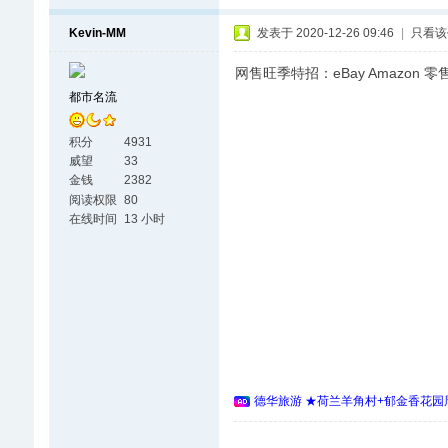
Kevin-MM
发表于 2020-12-26 09:46
|
只看该
网售旺季特招：eBay Amazon 
都市名流
积分
4931
威望
33
金钱
2382
阅读权限
80
在线时间
13 小时
德华旅游 ★荷兰羊角村+郁金香花园周