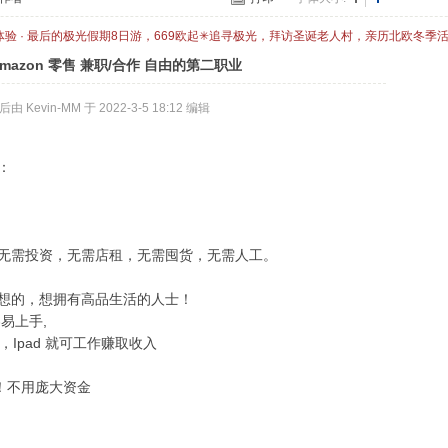
体验 · 最后的极光假期8日游，669欧起✳追寻极光，拜访圣诞老人村，亲历北欧冬季
mazon 零售 兼职/合作 自由的第二职业
 Kevin-MM 于 2022-3-5 18:12 编辑
：
无需投资，无需店租，无需囤货，无需人工。
想的，想拥有高品生活的人士！
易上手,
，Ipad 就可工作赚取收入
货！不用庞大资金