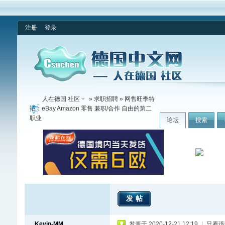
注册
登录
人在德国 社区
»
求职招聘
» 网售旺季特
招：eBay Amazon 零售 兼职/合作 自由的第二
职业
论坛
搜索
发帖
Kevin-MM
发表于 2020-12-21 12:19
|
只看该