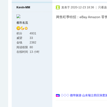
Kevin-MM
发表于 2020-12-23 18:36
|
只看该
网售旺季特招：eBay Amazon 
都市名流
积分
4931
威望
33
金钱
2382
阅读权限
80
在线时间
13 小时
◇◇◇ 德华旅游 山水瑞士四日深度游 