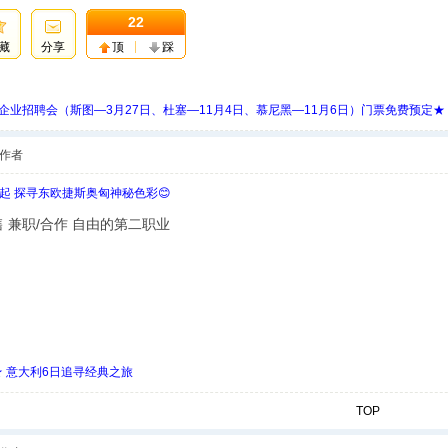
22
藏
分享
顶
踩
 Days 中欧企业招聘会（斯图—3月27日、杜塞—11月4日、慕尼黑—11月6日）门票免费预定★
作者
欧起 探寻东欧捷斯奥匈神秘色彩😊
零售 兼职/合作 自由的第二职业
 ★ 意大利6日追寻经典之旅
TOP