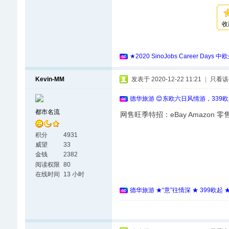
收
★2020 SinoJobs Career
Kevin-MM
发表于 2020-12-22 11:21
|
只看该
德华旅游 😊东欧六日风情游，339
都市名流
网售旺季特招：eBay Amazon 
积分
4931
威望
33
金钱
2382
阅读权限
80
在线时间
13 小时
德华旅游 ★“意”往情深 ★ 399欧起