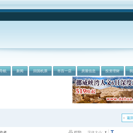
导航
新闻
回国机票
市百一店
房屋信息
投资理财
返
作者
打印
字体大小: