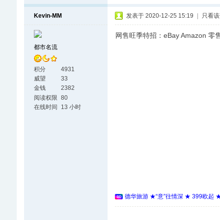
Kevin-MM
发表于 2020-12-25 15:19
|
只看该
网售旺季特招：eBay Amazon 
都市名流
积分
4931
威望
33
金钱
2382
阅读权限
80
在线时间
13 小时
德华旅游 ★“意”往情深 ★ 399欧起