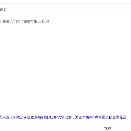
作者
零售 兼职/合作 自由的第二职业
末游 110欧起★法兰克福/科隆/杜塞/汉堡出发，游览羊角村+库肯霍夫郁金香花园
TOP