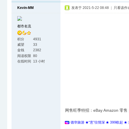
Kevin-MM
发表于 2021-5-22 08:48
|
只看该作
都市名流
积分
4931
威望
33
金钱
2382
阅读权限
80
在线时间
13 小时
网售旺季特招：eBay Amazon 零
德华旅游 ★“意”往情深 ★ 399欧起 