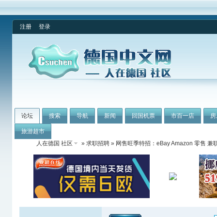
注册
登录
论坛
搜索
导航
新闻
回国机票
市百一店
房
旅游超市
人在德国 社区
»
求职招聘
» 网售旺季特招：eBay Amazon 零售 