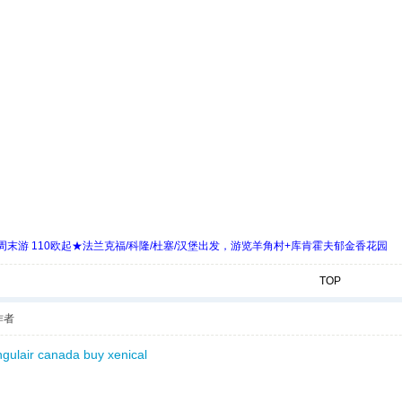
末游 110欧起★法兰克福/科隆/杜塞/汉堡出发，游览羊角村+库肯霍夫郁金香花园
TOP
作者
ngulair canada
buy xenical