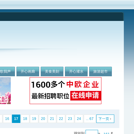
我歌我声
开心画廊
美食美刻
开心灌水
旅游超市
5
16
17
18
19
20
21
22
23
24
... 67
下一页
跳转到
»
#