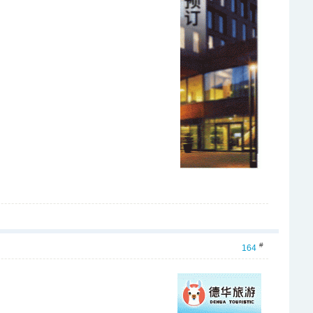
#
164