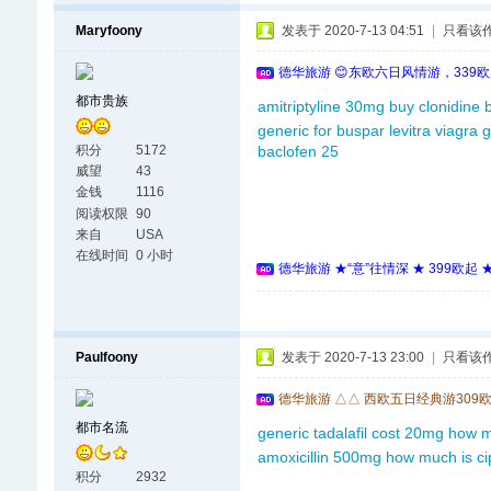
Maryfoony
发表于 2020-7-13 04:51
|
只看该
德华旅游 😊东欧六日风情游，339
都市贵族
amitriptyline 30mg
buy clonidine
b
generic for buspar
levitra viagra
g
积分
5172
baclofen 25
威望
43
金钱
1116
阅读权限
90
来自
USA
在线时间
0 小时
德华旅游 ★“意”往情深 ★ 399欧起
Paulfoony
发表于 2020-7-13 23:00
|
只看该
德华旅游 △△ 西欧五日经典游309
都市名流
generic tadalafil cost 20mg
how mu
amoxicillin 500mg
how much is cip
积分
2932