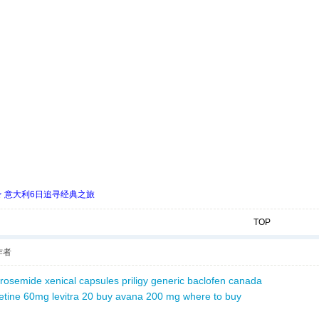
 ★ 意大利6日追寻经典之旅
TOP
作者
furosemide
xenical capsules
priligy generic
baclofen canada
etine 60mg
levitra 20
buy avana 200 mg
where to buy