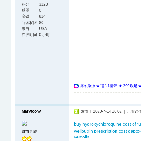
积分
3223
威望
0
金钱
824
阅读权限
80
来自
USA
在线时间
0 小时
德华旅游 ★“意”往情深 ★ 399欧起
Maryfoony
发表于 2020-7-14 16:02
|
只看该
buy hydroxychloroquine
cost of 
wellbutrin prescription cost
dapox
都市贵族
ventolin