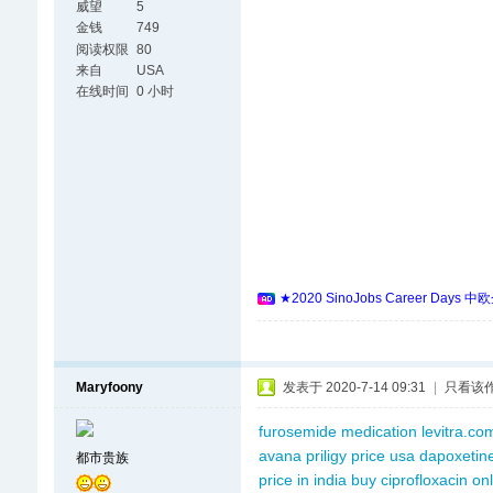
威望
5
金钱
749
阅读权限
80
来自
USA
在线时间
0 小时
★2020 SinoJobs Career
Maryfoony
发表于 2020-7-14 09:31
|
只看该
furosemide medication
levitra.co
avana
priligy price usa
dapoxetine
都市贵族
price in india
buy ciprofloxacin on