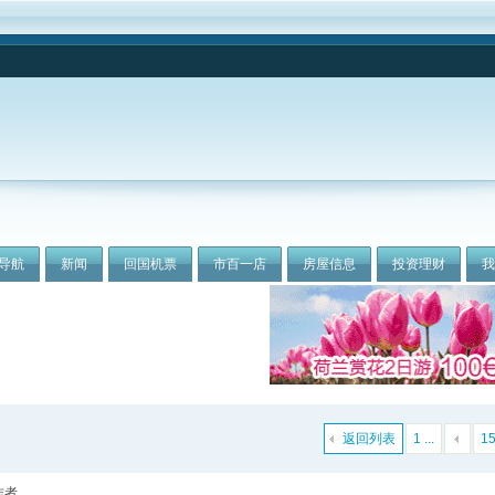
导航
新闻
回国机票
市百一店
房屋信息
投资理财
返回列表
1 ...
1
作者