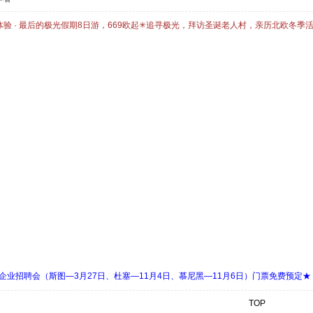
体验 · 最后的极光假期8日游，669欧起✳追寻极光，拜访圣诞老人村，亲历北欧冬季
 Days 中欧企业招聘会（斯图—3月27日、杜塞—11月4日、慕尼黑—11月6日）门票免费预定★
TOP