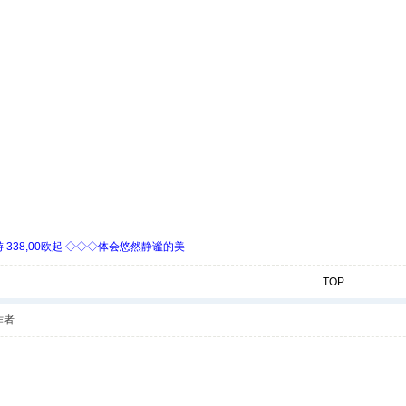
338,00欧起 ◇◇◇体会悠然静谧的美
TOP
作者