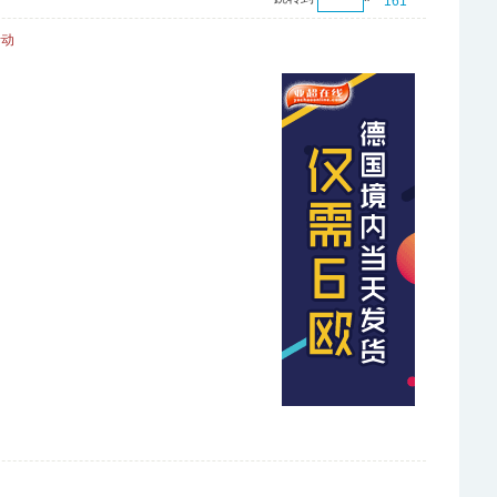
161
活动