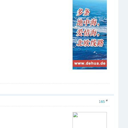
#
165