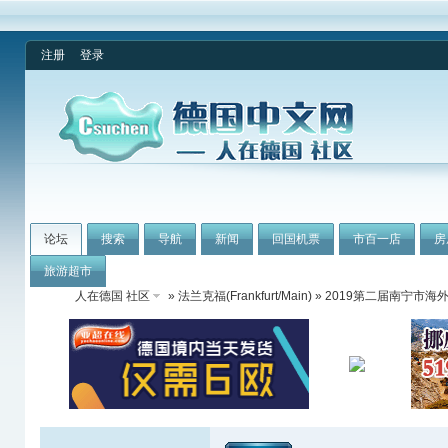
注册
登录
论坛
搜索
导航
新闻
回国机票
市百一店
房
旅游超市
人在德国 社区
»
法兰克福(Frankfurt/Main)
» 2019第二届南宁市