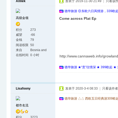
Annek
发表于 2019-11-30 21:49
|
只看该
德华旅游 😊东欧六日风情游，339欧
高级金领
Come across Plat Ep
积分
273
威望
-66
金钱
79
阅读权限
50
来自
Bosnia and
Herzegovina
在线时间
0 小时
http://www.cannaweb.info/growlan
德华旅游 ★“意”往情深 ★ 399欧起 
Lisafoony
发表于 2020-3-4 08:33
|
只看该作者
德华旅游 △△ 西欧五日经典游309欧
都市名流
积分
3223