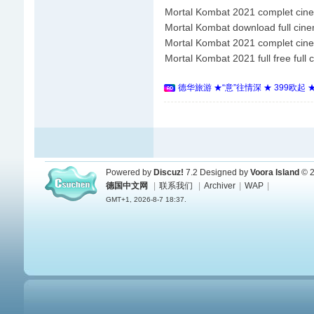
Mortal Kombat 2021 complet cine
Mortal Kombat download full cin
Mortal Kombat 2021 complet cin
Mortal Kombat 2021 full free full 
德华旅游 ★“意”往情深 ★ 399欧起
Powered by
Discuz!
7.2
Designed by
Voora Island
© 2
德国中文网
|
联系我们
|
Archiver
|
WAP
|
GMT+1, 2026-8-7 18:37.