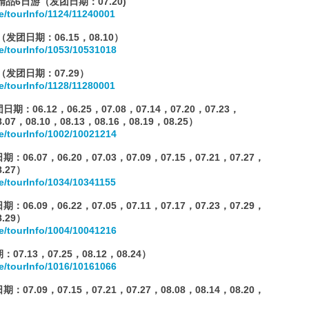
精品6日游（发团日期：07.20)
e/tourInfo/1124/11240001
团日期：06.15，08.10）
e/tourInfo/1053/10531018
发团日期：07.29）
e/tourInfo/1128/11280001
6.12，06.25，07.08，07.14，07.20，07.23，
8.07，08.10，08.13，08.16，08.19，08.25）
e/tourInfo/1002/10021214
07，06.20，07.03，07.09，07.15，07.21，07.27，
8.27）
e/tourInfo/1034/10341155
09，06.22，07.05，07.11，07.17，07.23，07.29，
8.29）
e/tourInfo/1004/10041216
13，07.25，08.12，08.24）
e/tourInfo/1016/10161066
09，07.15，07.21，07.27，08.08，08.14，08.20，