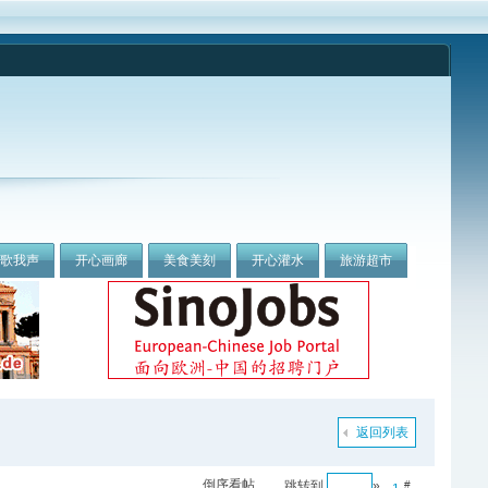
我歌我声
开心画廊
美食美刻
开心灌水
旅游超市
返回列表
倒序看帖
跳转到
»
#