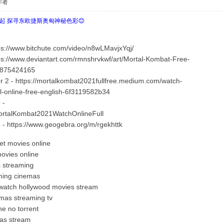
作者
欧起 探寻东欧捷斯奥匈神秘色彩😊
ps://www.bitchute.com/video/n8wLMavjxYqj/
tps://www.deviantart.com/rmnshrvkwf/art/Mortal-Kombat-Free-
e-875424165
r 2 - https://mortalkombat2021fullfree.medium.com/watch-
l-online-free-english-6f3119582b34
 -
/MortalKombat2021WatchOnlineFull
 - https://www.geogebra.org/m/rgekhttk
t movies online
ovies online
 streaming
ming cinemas
watch hollywood movies stream
mas streaming tv
e no torrent
as stream