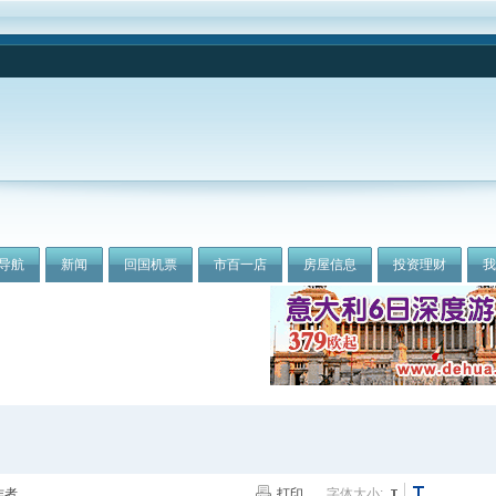
导航
新闻
回国机票
市百一店
房屋信息
投资理财
作者
打印
字体大小: