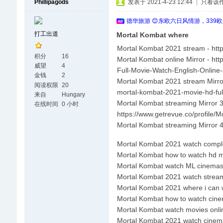
Phillipagods
发表于 2021-4-23 12:44
|
只看该
德华旅游 😊东欧六日风情游，339
打工出道
Mortal Kombat where
Mortal Kombat 2021 stream - htt
积分
16
Mortal Kombat online Mirror - ht
威望
4
Full-Movie-Watch-English-Onlin
金钱
2
Mortal Kombat 2021 stream Mirro
阅读权限
20
mortal-kombat-2021-movie-hd-ful
来自
Hungary
Mortal Kombat streaming Mirror 3
在线时间
0 小时
https://www.getrevue.co/profile
Mortal Kombat streaming Mirror 4
Mortal Kombat 2021 watch comple
Mortal Kombat how to watch hd m
Mortal Kombat watch ML cinemas
Mortal Kombat 2021 watch strea
Mortal Kombat 2021 where i can 
Mortal Kombat how to watch cine
Mortal Kombat watch movies onlin
Mortal Kombat 2021 watch cinem