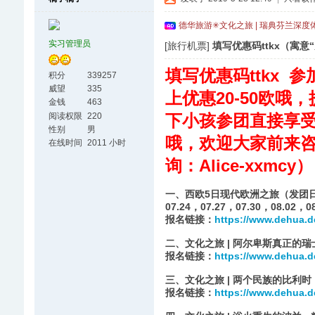
德华旅游✳文化之旅 | 瑞典芬兰深度
实习管理员
[旅行机票]
填写优惠码ttkx（寓意
填写优惠码ttkx 
积分
339257
威望
335
上优惠20-50欧哦
金钱
463
阅读权限
220
下小孩参团直接享受
性别
男
哦，欢迎大家前来
在线时间
2011 小时
询：Alice-xxmcy）
一、西欧5日现代欧洲之旅（发团日期：06.
07.24，07.27，07.30，08.02，0
报名链接：
https://www.dehua.d
二、文化之旅 | 阿尔卑斯真正的瑞
报名链接：
https://www.dehua.d
三、文化之旅 | 两个民族的比利时（
报名链接：
https://www.dehua.d