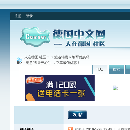
注册
登录
人在德国 社区
»
旅游锦囊
» 填写优惠码
ttkx（寓意“天天开心”），立享最低优惠！
论坛
搜索
发帖
橘子橘子
发表于 2019-5-28 12:49
|
只看该