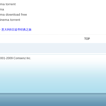
ma torrent
ema
ema download free
cinema torrent
 ★ 意大利6日追寻经典之旅
TOP
001-2009
Comsenz Inc.