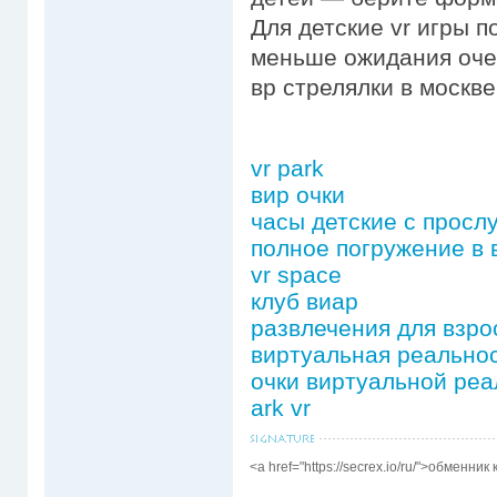
Для детские vr игры п
меньше ожидания оче
вр стрелялки в москве
vr park
вир очки
часы детские с просл
полное погружение в
vr space
клуб виар
развлечения для взро
виртуальная реальнос
очки виртуальной реа
ark vr
<a href="https://secrex.io/ru/">обменник