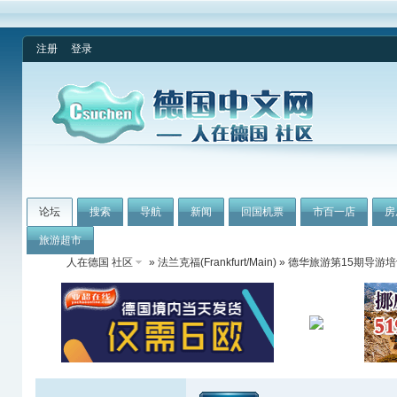
注册
登录
论坛
搜索
导航
新闻
回国机票
市百一店
房
旅游超市
人在德国 社区
»
法兰克福(Frankfurt/Main)
» 德华旅游第15期导游