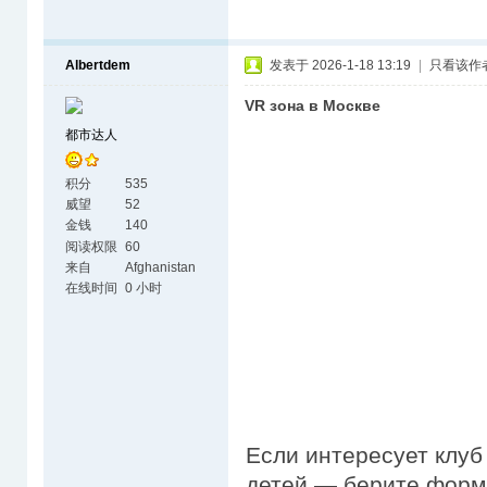
Albertdem
发表于 2026-1-18 13:19
|
只看该作
VR зона в Москве
都市达人
积分
535
威望
52
金钱
140
阅读权限
60
来自
Afghanistan
在线时间
0 小时
Если интересует клуб 
детей — берите форма