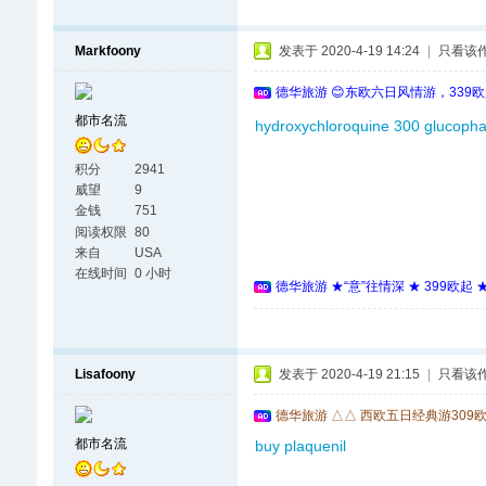
Markfoony
发表于 2020-4-19 14:24
|
只看该
德华旅游 😊东欧六日风情游，339
都市名流
hydroxychloroquine 300
glucopha
积分
2941
威望
9
金钱
751
阅读权限
80
来自
USA
在线时间
0 小时
德华旅游 ★“意”往情深 ★ 399欧起
Lisafoony
发表于 2020-4-19 21:15
|
只看该
德华旅游 △△ 西欧五日经典游309
都市名流
buy plaquenil