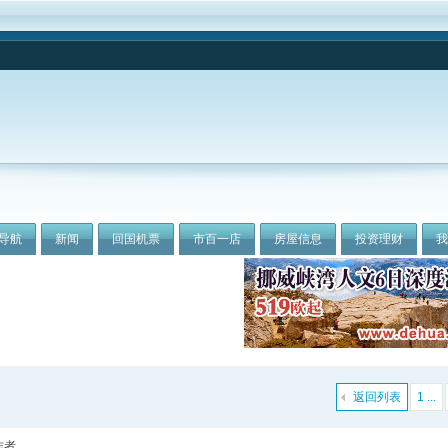
导航
新闻
回国机票
市百一店
房屋信息
投资理财
返回列表
1 ...
作者