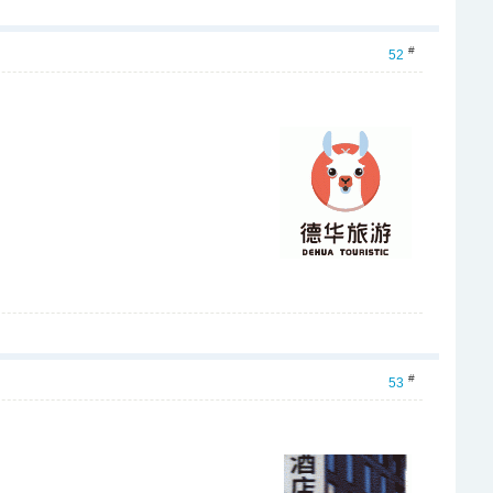
#
52
#
53