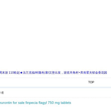
末游 110欧起★法兰克福/科隆/杜塞/汉堡出发，游览羊角村+库肯霍夫郁金香花园
TOP
作者
urontin for sale
finpecia
flagyl 750 mg tablets