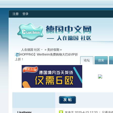
注册
登录
人在德国 社区
»
美好假期
»
【SHOPPING】Wertheim免费购物大巴&VIP折
上折！
论坛
搜索
发帖
Lisafoony
发表于 2020-4-15 12:33
|
只看该