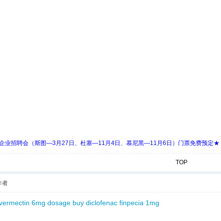
 Days 中欧企业招聘会（斯图—3月27日、杜塞—11月4日、慕尼黑—11月6日）门票免费预定★
TOP
作者
ivermectin 6mg dosage
buy diclofenac
finpecia 1mg