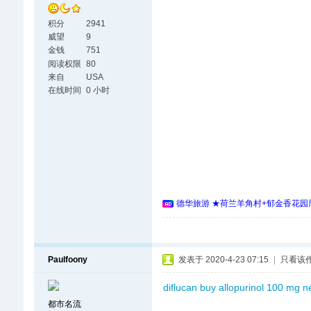
积分
2941
威望
9
金钱
751
阅读权限
80
来自
USA
在线时间
0 小时
德华旅游 ★荷兰羊角村+郁金香花园周
Paulfoony
发表于 2020-4-23 07:15
|
只看该
diflucan buy
allopurinol 100 mg
ne
都市名流