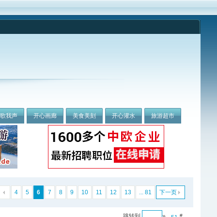
我歌我声
开心画廊
美食美刻
开心灌水
旅游超市
4
5
6
7
8
9
10
11
12
13
... 81
下一页
跳转到
»
#