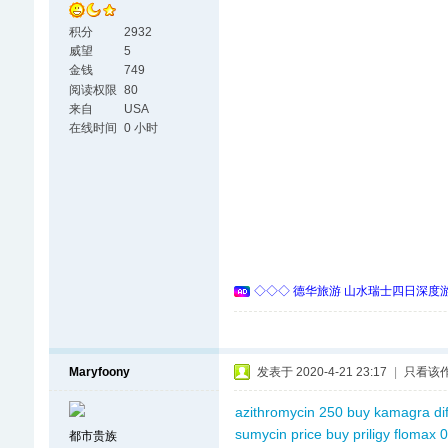
积分
2932
威望
5
金钱
749
阅读权限
80
来自
USA
在线时间
0 小时
◇◇◇ 德华旅游 山水瑞士四日深度游 
Maryfoony
发表于 2020-4-21 23:17
|
只看该
azithromycin 250
buy kamagra
di
sumycin price
buy priligy
flomax 0
都市贵族