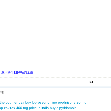
 ★ 意大利6日追寻经典之旅
TOP
作者
 the counter usa
buy lopressor online
prednisone 20 mg
ap
zovirax 400 mg price in india
buy dipyridamole