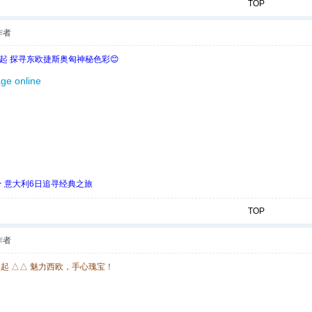
TOP
作者
欧起 探寻东欧捷斯奥匈神秘色彩😊
ge online
 ★ 意大利6日追寻经典之旅
TOP
作者
欧起 △△ 魅力西欧，手心瑰宝！