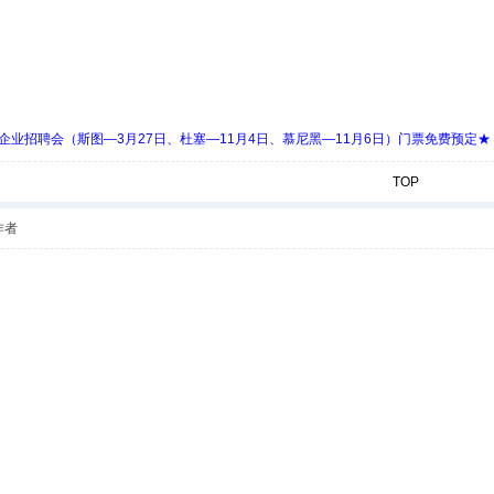
 Days 中欧企业招聘会（斯图—3月27日、杜塞—11月4日、慕尼黑—11月6日）门票免费预定★
TOP
作者