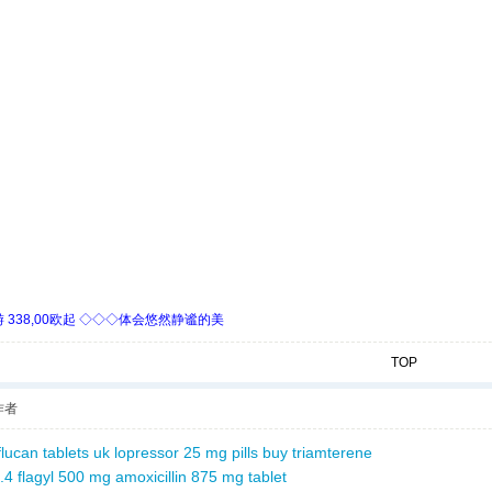
338,00欧起 ◇◇◇体会悠然静谧的美
TOP
作者
flucan tablets uk
lopressor 25 mg pills
buy triamterene
.4
flagyl 500 mg
amoxicillin 875 mg tablet