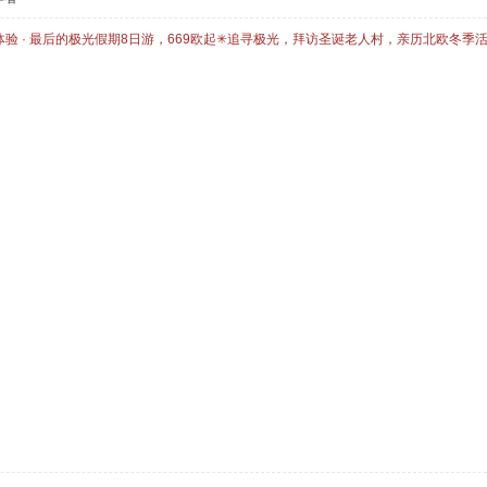
体验 · 最后的极光假期8日游，669欧起✳追寻极光，拜访圣诞老人村，亲历北欧冬季