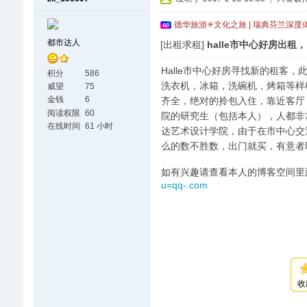
德华旅游✳文化之旅 | 瑞典芬兰深度
都市达人
[出租求租]
halle市中心好房出租，
Halle市中心好房寻找新的租客，
积分
586
洗衣机，冰箱，洗碗机，烤箱等样样
威望
75
金钱
6
齐全，绝对的拎包入住，靠近客厅，
阅读权限
60
院的研究生（包括本人），人都非
在线时间
61 小时
达艺术设计学院，由于在市中心交
么的数不胜数，出门就买，有意者
如有兴趣请查看本人的博客空间里
u=qq-.com
收