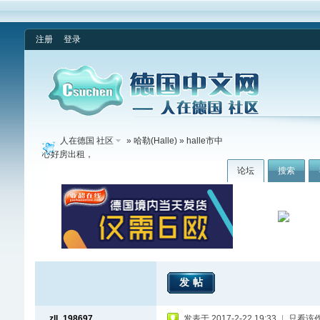
注册
登录
人在德国 社区
»
哈勒(Halle)
» halle市中
心好房出租，
论坛
搜索
发帖
zll_198697
发表于 2017-2-22 19:33
|
只看该