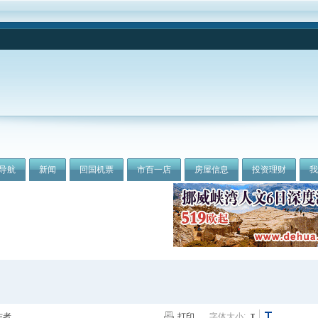
导航
新闻
回国机票
市百一店
房屋信息
投资理财
作者
打印
字体大小: