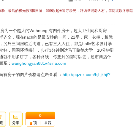
体验 · 最后的极光假期8日游，669欧起✳追寻极光，拜访圣诞老人村，亲历北欧冬季
此房为一个超大的Wohnung,有四件房子，超大卫生间和厨房，
齐全，现在nach的是最安静的一间，22平，床，衣柜，板凳
另外三间房临近街道，已有三人入住，都是halle艺术设计学
常好，周围环境极佳，步行3分钟到达马丁路德大学，10分钟到
通就不用多讲了，各种路线，你想到的都可以去，超市商店什
联系：
wanghongyan881@sina.com
面有房子的图片价格请点击查看 ：
http://pqznx.com/hjhjkhj/?
0
藏
分享
顶
踩