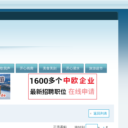
我歌我声
开心画廊
美食美刻
开心灌水
旅游超市
返回列表
正序看帖
跳转到
»
#